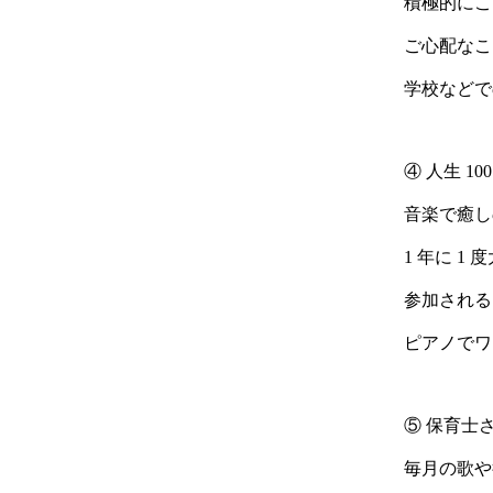
積極的にこ
ご心配なこ
学校などで
④ 人生 
音楽で癒し
1 年に 
参加される
ピアノでワ
⑤ 保育士
毎月の歌や