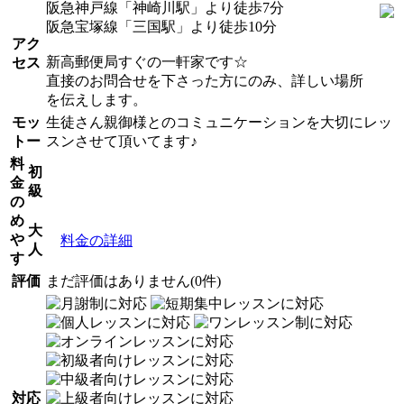
阪急神戸線「神崎川駅」より徒歩7分
阪急宝塚線「三国駅」より徒歩10分
アク
新高郵便局すぐの一軒家です☆
セス
直接のお問合せを下さった方にのみ、詳しい場所
を伝えします。
モッ
生徒さん親御様とのコミュニケーションを大切にレッ
トー
スンさせて頂いてます♪
料
初
金
級
の
め
大
や
料金の詳細
人
す
評価
まだ評価はありません(0件)
対応