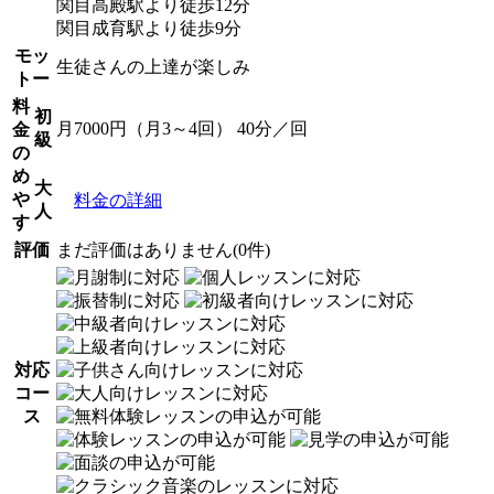
関目高殿駅より徒歩12分
関目成育駅より徒歩9分
モッ
生徒さんの上達が楽しみ
トー
料
初
月7000円（月3～4回） 40分／回
金
級
の
め
大
や
料金の詳細
人
す
評価
まだ評価はありません(0件)
対応
コー
ス