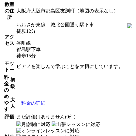
教室
の住
大阪府大阪市都島区友渕町（地図の表示なし）
所
おおさか東線 城北公園通り駅下車
徒歩12分
アク
谷町線
セス
都島駅下車
徒歩15分
モッ
ピアノを楽しんで学ぶことを大切にしています。
トー
料
初
金
級
の
め
大
や
料金の詳細
人
す
評価
まだ評価はありません(0件)