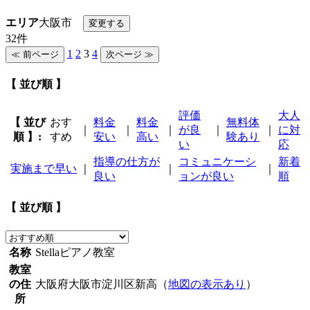
エリア
大阪市
32件
1
2
3
4
【 並び順 】
評価
大人
【 並び
おす
料金
料金
無料体
｜
｜
｜
が良
｜
｜
に対
順 】:
すめ
安い
高い
験あり
い
応
指導の仕方が
コミュニケーシ
新着
実施まで早い
｜
｜
｜
良い
ョンが良い
順
【 並び順 】
名称
Stellaピアノ教室
教室
の住
大阪府大阪市淀川区新高（
地図の表示あり
）
所