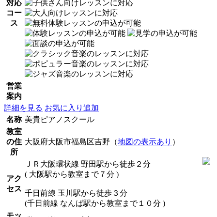
対応
コー
ス
営業
案内
詳細を見る
お気に入り追加
名称
美貴ピアノスクール
教室
の住
大阪府大阪市福島区吉野（
地図の表示あり
）
所
ＪＲ大阪環状線 野田駅から徒歩２分
( 大阪駅から教室まで７分 )
アク
セス
千日前線 玉川駅から徒歩３分
(千日前線 なんば駅から教室まで１０分 )
モッ