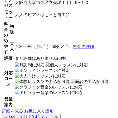
大阪府大阪市西区立売堀１丁目６−１０
セス
モッ
大人のピアノはもっと自由に
トー
料
初
金
級
の
め
大
や
月8000円（月2回） 50分／回
料金の詳細
人
す
評価
まだ評価はありません(0件)
対応
コー
ス
営業
案内
詳細を見る
お気に入り追加
1
2
3
4