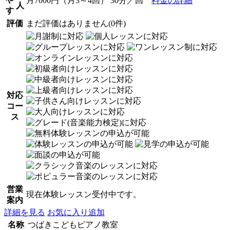
月7000円（月3～4回） 30分／回
料金の詳細
人
す
評価
まだ評価はありません(0件)
対応
コー
ス
営業
現在体験レッスン受付中です。
案内
詳細を見る
お気に入り追加
名称
つばきこどもピアノ教室