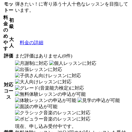
モッ
弾きたい！に寄り添う十人十色なレッスンを目指して
トー
います。
料
初
金
級
の
め
大
や
料金の詳細
人
す
評価
まだ評価はありません(0件)
対応
コー
ス
現在、申し込み受付中です。