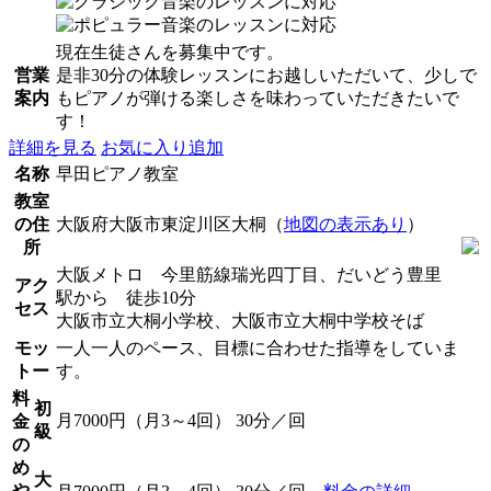
現在生徒さんを募集中です。
営業
是非30分の体験レッスンにお越しいただいて、少しで
案内
もピアノが弾ける楽しさを味わっていただきたいで
す！
詳細を見る
お気に入り追加
名称
早田ピアノ教室
教室
の住
大阪府大阪市東淀川区大桐（
地図の表示あり
）
所
大阪メトロ 今里筋線瑞光四丁目、だいどう豊里
アク
駅から 徒歩10分
セス
大阪市立大桐小学校、大阪市立大桐中学校そば
モッ
一人一人のペース、目標に合わせた指導をしていま
トー
す。
料
初
月7000円（月3～4回） 30分／回
金
級
の
め
大
や