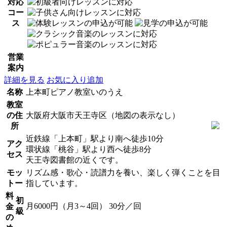
対応
コー
ス
営業
案内
詳細を見る
お気に入り追加
名称
上本町ピアノ教室いのうえ
教室
の住
大阪府大阪市天王寺区（地図の表示なし）
所
近鉄線「上本町」駅より南へ徒歩10分
アク
環状線「桃谷」駅より西へ徒歩8分
セス
天王寺図書館の近くです。
モッ
リズム感・歌心・読譜力を養い、楽しく弾くことを目
トー
指しています。
料
初
月6000円（月3～4回） 30分／回
金
級
の