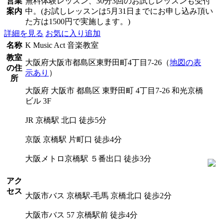
営業
無料体験レッスン、30分3回のお試しレッスンも受付
案内
中。(お試しレッスンは5月31日までにお申し込み頂い
た方は1500円で実施します。)
詳細を見る
お気に入り追加
名称
K Music Act 音楽教室
教室
大阪府大阪市都島区東野田町4丁目7-26（
地図の表
の住
示あり
）
所
大阪府 大阪市 都島区 東野田町 4丁目7-26 和光京橋
ビル 3F
JR 京橋駅 北口 徒歩5分
京阪 京橋駅 片町口 徒歩4分
大阪メトロ京橋駅 ５番出口 徒歩3分
アク
セス
大阪市バス 京橋駅-毛馬 京橋北口 徒歩2分
大阪市バス 57 京橋駅前 徒歩4分