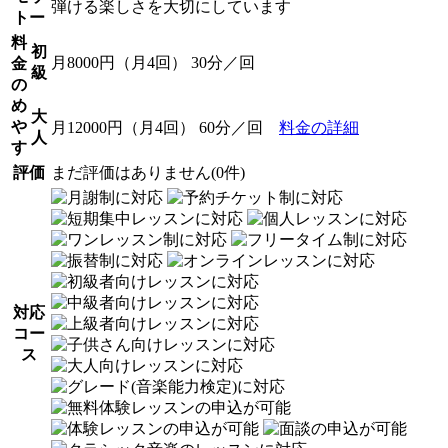
弾ける楽しさを大切にしています
トー
料
初
月8000円（月4回） 30分／回
金
級
の
め
大
や
月12000円（月4回） 60分／回
料金の詳細
人
す
評価
まだ評価はありません(0件)
対応
コー
ス