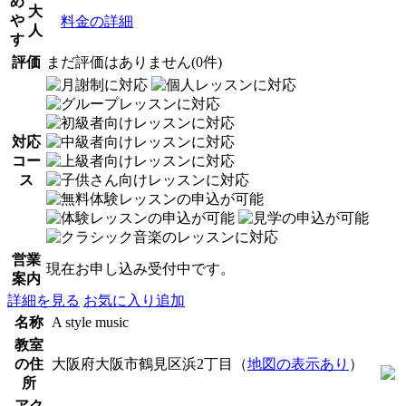
め
大
や
料金の詳細
人
す
評価
まだ評価はありません(0件)
対応
コー
ス
営業
現在お申し込み受付中です。
案内
詳細を見る
お気に入り追加
名称
A style music
教室
の住
大阪府大阪市鶴見区浜2丁目（
地図の表示あり
）
所
アク