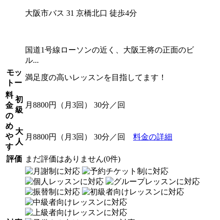
大阪市バス 31 京橋北口 徒歩4分
国道1号線ローソンの近く、大阪王将の正面のビ
ル...
モッ
満足度の高いレッスンを目指してます！
トー
料
初
月8800円（月3回） 30分／回
金
級
の
め
大
や
月8800円（月3回） 30分／回
料金の詳細
人
す
評価
まだ評価はありません(0件)