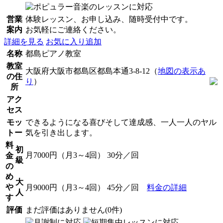
営業
体験レッスン、お申し込み、随時受付中です。
案内
お気軽にご連絡ください。
詳細を見る
お気に入り追加
名称
都島ピアノ教室
教室
大阪府大阪市都島区都島本通3-8-12（
地図の表示あ
の住
り
）
所
アク
セス
モッ
できるようになる喜びそして達成感、一人一人のヤル
トー
気を引き出します。
料
初
月7000円（月3～4回） 30分／回
金
級
の
め
大
や
月9000円（月3～4回） 45分／回
料金の詳細
人
す
評価
まだ評価はありません(0件)