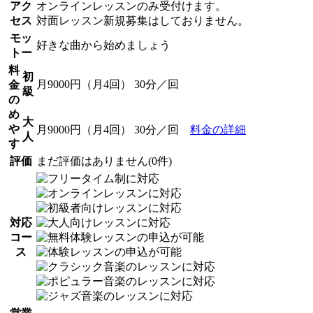
アク
オンラインレッスンのみ受付けます。
セス
対面レッスン新規募集はしておりません。
モッ
好きな曲から始めましょう
トー
料
初
月9000円（月4回） 30分／回
金
級
の
め
大
や
月9000円（月4回） 30分／回
料金の詳細
人
す
評価
まだ評価はありません(0件)
対応
コー
ス