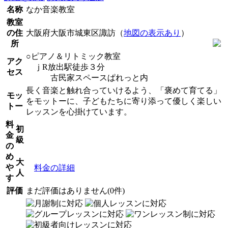
名称
なか音楽教室
教室
の住
大阪府大阪市城東区諏訪（
地図の表示あり
）
所
○ピアノ＆リトミック教室
アク
ｊR放出駅徒歩３分
セス
古民家スペースぱれっと内
長く音楽と触れ合っていけるよう、「褒めて育てる」
モッ
をモットーに、子どもたちに寄り添って優しく楽しい
トー
レッスンを心掛けています。
料
初
金
級
の
め
大
や
料金の詳細
人
す
評価
まだ評価はありません(0件)