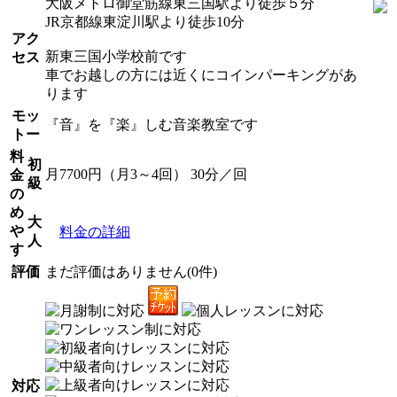
大阪メトロ御堂筋線東三国駅より徒歩５分
JR京都線東淀川駅より徒歩10分
アク
新東三国小学校前です
セス
車でお越しの方には近くにコインパーキングがあ
ります
モッ
『音』を『楽』しむ音楽教室です
トー
料
初
月7700円（月3～4回） 30分／回
金
級
の
め
大
や
料金の詳細
人
す
評価
まだ評価はありません(0件)
対応