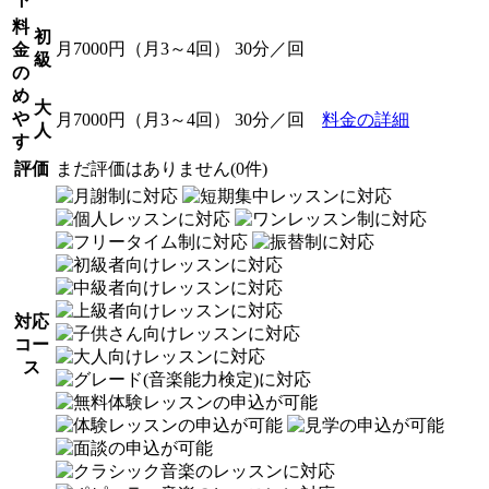
料
初
月7000円（月3～4回） 30分／回
金
級
の
め
大
や
月7000円（月3～4回） 30分／回
料金の詳細
人
す
評価
まだ評価はありません(0件)
対応
コー
ス