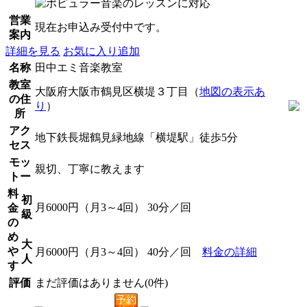
営業
現在お申込み受付中です。
案内
詳細を見る
お気に入り追加
名称
田中エミ音楽教室
教室
大阪府大阪市鶴見区横堤３丁目（
地図の表示あ
の住
り
）
所
アク
地下鉄長堀鶴見緑地線「横堤駅」徒歩5分
セス
モッ
親切、丁寧に教えます
トー
料
初
月6000円（月3～4回） 30分／回
金
級
の
め
大
や
月6000円（月3～4回） 40分／回
料金の詳細
人
す
評価
まだ評価はありません(0件)