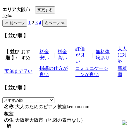
エリア
大阪市
32件
1
2
3
4
【 並び順 】
評価
大人
【 並び
おす
料金
料金
無料体
｜
｜
｜
が良
｜
｜
に対
順 】:
すめ
安い
高い
験あり
い
応
指導の仕方が
コミュニケーシ
新着
実施まで早い
｜
｜
｜
良い
ョンが良い
順
【 並び順 】
名称
大人のためのピアノ教室kenban.com
教室
の住
大阪府大阪市（地図の表示なし）
所