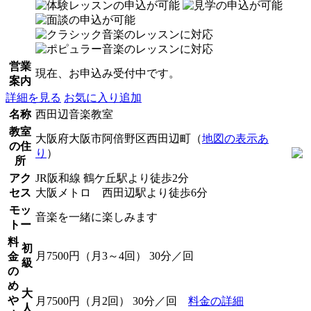
営業
現在、お申込み受付中です。
案内
詳細を見る
お気に入り追加
名称
西田辺音楽教室
教室
大阪府大阪市阿倍野区西田辺町（
地図の表示あ
の住
り
）
所
アク
JR阪和線 鶴ケ丘駅より徒歩2分
セス
大阪メトロ 西田辺駅より徒歩6分
モッ
音楽を一緒に楽しみます
トー
料
初
月7500円（月3～4回） 30分／回
金
級
の
め
大
や
月7500円（月2回） 30分／回
料金の詳細
人