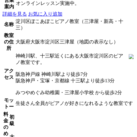
営業
オンラインレッスン実施中。
案内
詳細を見る
お気に入り追加
淀川区ぽこあぽこピアノ教室（三津屋・新高・十
名称
三）
教室
の住
大阪府大阪市淀川区三津屋（地図の表示なし）
所
神崎川駅、十三駅近くにある大阪市淀川区のピア
ノ教室です。
アク
阪急神戸線 神崎川駅より徒歩7分
セス
阪急神戸・宝塚・京都線 十三駅より徒歩13分
みつやめぐみ幼稚園・三津屋小学校 から徒歩2分
モッ
生徒さん全員がピアノが好きになれるような教室です
トー
料
初
金
級
の
め
大