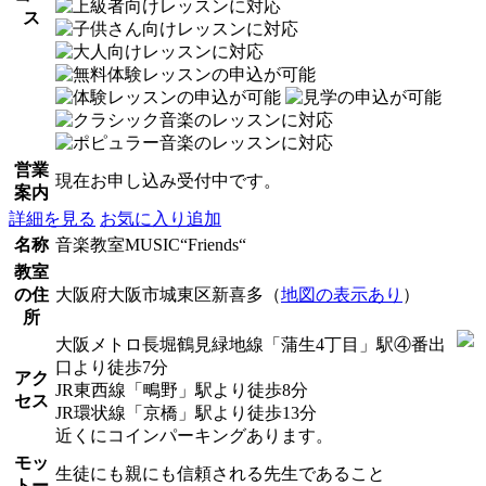
ス
営業
現在お申し込み受付中です。
案内
詳細を見る
お気に入り追加
名称
音楽教室MUSIC“Friends“
教室
の住
大阪府大阪市城東区新喜多（
地図の表示あり
）
所
大阪メトロ長堀鶴見緑地線「蒲生4丁目」駅④番出
口より徒歩7分
アク
JR東西線「鴫野」駅より徒歩8分
セス
JR環状線「京橋」駅より徒歩13分
近くにコインパーキングあります。
モッ
生徒にも親にも信頼される先生であること
トー