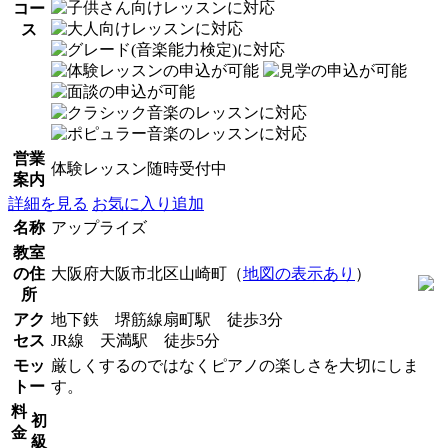
コー
ス
営業
体験レッスン随時受付中
案内
詳細を見る
お気に入り追加
名称
アップライズ
教室
の住
大阪府大阪市北区山崎町（
地図の表示あり
）
所
アク
地下鉄 堺筋線扇町駅 徒歩3分
セス
JR線 天満駅 徒歩5分
モッ
厳しくするのではなくピアノの楽しさを大切にしま
トー
す。
料
初
金
級