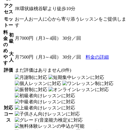
アク
JR環状線桃谷駅より徒歩10分
セス
モッ
お一人お一人に心から寄り添うレッスンをご提供しま
トー
す
料
初
月7000円（月3～4回） 30分／回
金
級
の
め
大
や
月7500円（月3～4回） 30分／回
料金の詳細
人
す
評価
まだ評価はありません(0件)
対応
コー
ス