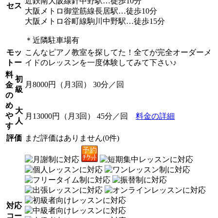
近鉄南大阪線針中野駅…徒歩10分
セス
大阪メトロ御堂筋線長居駅…徒歩10分
大阪メトロ谷町線駒川中野駅…徒歩15分
＊近隣駐車場有
モッ
こんなピアノ教室を探してた！全てが完全オーダーメ
トー
イドのレッスンを一度体験してみて下さい♪
料
初
月8000円（月3回） 30分／回
金
級
の
め
大
や
月13000円（月3回） 45分／回
料金の詳細
人
す
評価
まだ評価はありません(0件)
対応
コー