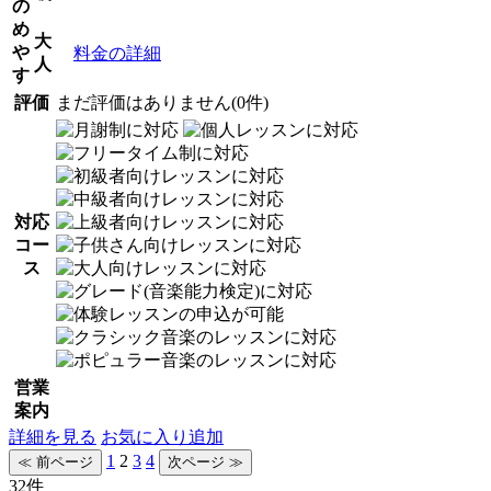
の
め
大
や
料金の詳細
人
す
評価
まだ評価はありません(0件)
対応
コー
ス
営業
案内
詳細を見る
お気に入り追加
1
2
3
4
32件