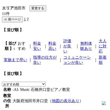
エリア
池田市
11件
1
2
【 並び順 】
評価
大人
【 並び
おす
料金
料金
無料体
｜
｜
｜
が良
｜
｜
に対
順 】:
すめ
安い
高い
験あり
い
応
指導の仕方が
コミュニケーシ
新着
実施まで早い
｜
｜
｜
良い
ョンが良い
順
【 並び順 】
名称
-AI- Music 石橋井口堂ピアノ教室
教室
の住
大阪府池田市井口堂（
地図の表示あり
）
所