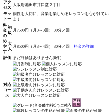
アク
大阪府池田市井口堂２丁目
セス
モッ
個性を大切に、音楽を楽しめるレッスンを心がけてい
トー
ます
料
初
月7500円（月3～3回） 30分／回
金
級
の
め
大
や
月8500円（月3～4回） 30分／回
料金の詳細
人
す
評価
まだ評価はありません(0件)
対応
コー
ス