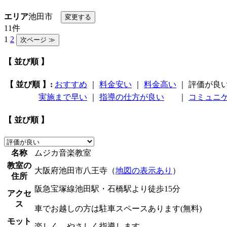
エリア
池田市
11件
1
2
【 並び順 】
【 並び順 】:
おすすめ
｜
料金安い
｜
料金高い
｜
評価が良
実施まで早い
｜
指導の仕方が良い
｜
コミュニ
【 並び順 】
名称
ムジカ音楽教室
教室の
大阪府池田市八王寺（
地図の表示あり
）
住所
阪急宝塚線池田駅・石橋駅より徒歩15分
アクセ
ス
車でお越しの方は駐車スペースあります(無料)
モット
楽しく、やさしく指導します。