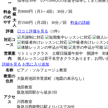
指導歴30年 のべ1000人の生徒を指導してきた経
ー
初
月8000円（月3～4回） 30分／回
料金
級
のめ
大
やす
月5500円（月2回） 30分／回
料金の詳細
人
評価
口コミ評価を見る
（1件）
対応コ
ース
営業案
リトミッククラス 土曜日隔週午前中 開講中 対象1
内
個人レッスンは若干名空きクラスあります。お問い
詳細を見る
お気に入り追加
名称
ピアノ・ソルフェージュ教室
教室の
大阪府池田市菅原町（地図の表示なし）
住所
池田教室
阪急池田駅から徒歩3分
アクセ
川西教室
ス
阪急川西能勢口駅よりバスで20分