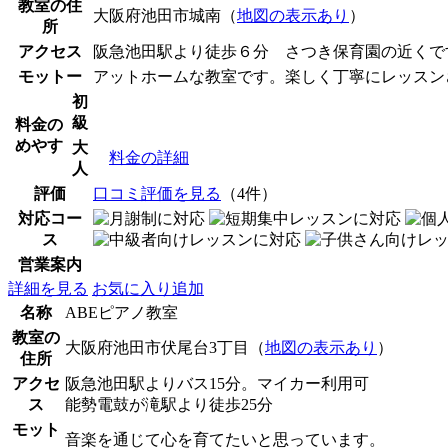
教室の住
大阪府池田市城南（
地図の表示あり
）
所
アクセス
阪急池田駅より徒歩６分 さつき保育園の近くで
モットー
アットホームな教室です。楽しく丁寧にレッスン
初
級
料金の
めやす
大
料金の詳細
人
評価
口コミ評価を見る
（4件）
対応コー
ス
営業案内
詳細を見る
お気に入り追加
名称
ABEピアノ教室
教室の
大阪府池田市伏尾台3丁目（
地図の表示あり
）
住所
アクセ
阪急池田駅よりバス15分。マイカー利用可
ス
能勢電鼓が滝駅より徒歩25分
モット
音楽を通じて心を育てたいと思っています。