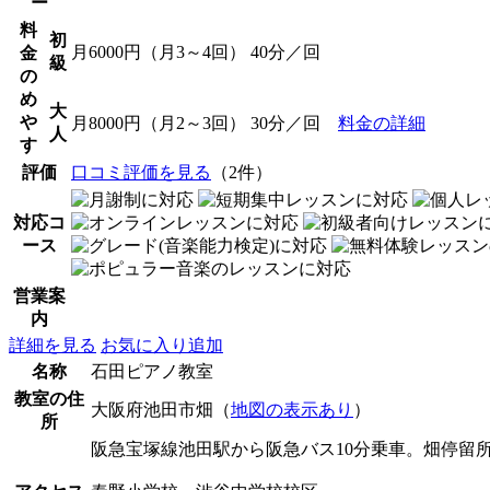
ー
料
初
月6000円（月3～4回） 40分／回
金
級
の
め
大
や
月8000円（月2～3回） 30分／回
料金の詳細
人
す
評価
口コミ評価を見る
（2件）
対応コ
ース
営業案
内
詳細を見る
お気に入り追加
名称
石田ピアノ教室
教室の住
大阪府池田市畑（
地図の表示あり
）
所
阪急宝塚線池田駅から阪急バス10分乗車。畑停留