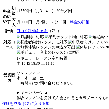
ー
初
月5500円（月3～4回） 30分／回
料金
級
のめ
大
やす
月5000円（月2回） 60分／回
料金の詳細
人
評価
口コミ評価を見る
（7件）
対応コ
ース
レギュラーレッスン空き時間
木 15:45 18:30 土 11:15
ワンレッスン
営業案
水・木・金・土
内
時間帯はお問い合わせ下さい。
🌸キャンペーン🌸
体験レッスンを受けて入会されると五線ノートをもれ
詳細を見る
お気に入り追加