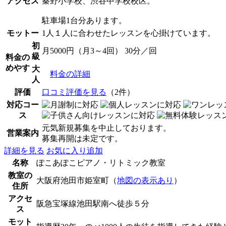
アクセス
秦野小学校、渋谷中学校校区。
駐車場1台分あります。
モットー
1人１人に合わせたレッスンを心掛けています。
初
月5000円（月3～4回） 30分／回
級
料金の
めやす
大
料金の詳細
人
評価
口コミ評価を見る
（2件）
対応コー
ス
元気新規募集を中止しております。
営業案内
募集再開は未定です。
詳細を見る
お気に入り追加
名称
ぽこあぽこピアノ・リトミック教室
教室の
大阪府池田市姫室町（
地図の表示あり
）
住所
アクセ
阪急宝塚線池田駅南へ徒歩５分
ス
モット