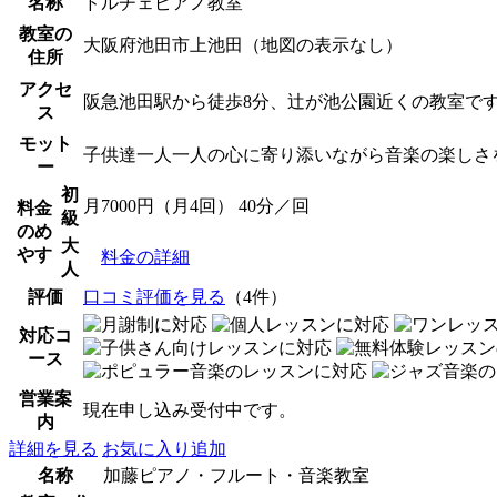
名称
ドルチェピアノ教室
教室の
大阪府池田市上池田（地図の表示なし）
住所
アクセ
阪急池田駅から徒歩8分、辻が池公園近くの教室で
ス
モット
子供達一人一人の心に寄り添いながら音楽の楽しさ
ー
初
月7000円（月4回） 40分／回
料金
級
のめ
大
やす
料金の詳細
人
評価
口コミ評価を見る
（4件）
対応コ
ース
営業案
現在申し込み受付中です。
内
詳細を見る
お気に入り追加
名称
加藤ピアノ・フルート・音楽教室