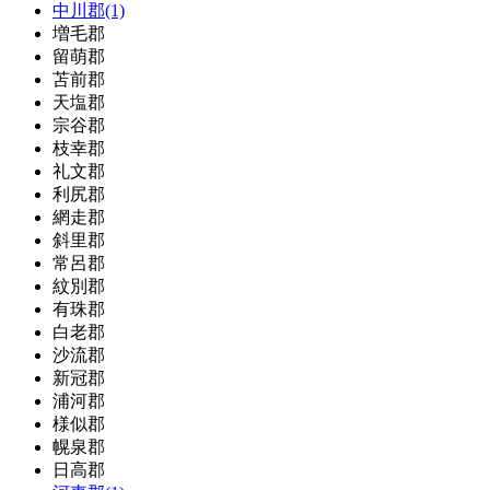
中川郡(1)
増毛郡
留萌郡
苫前郡
天塩郡
宗谷郡
枝幸郡
礼文郡
利尻郡
網走郡
斜里郡
常呂郡
紋別郡
有珠郡
白老郡
沙流郡
新冠郡
浦河郡
様似郡
幌泉郡
日高郡