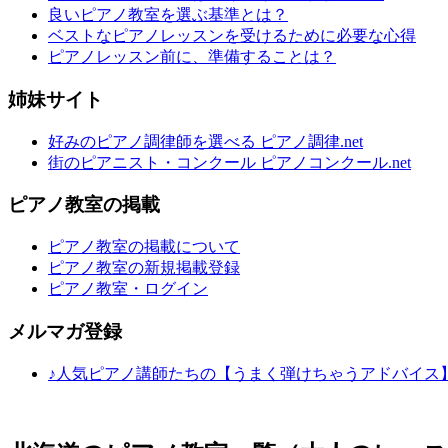
良いピアノ教室を選ぶ基準とは？
ベストなピアノレッスンを受けるために必要な心得
ピアノレッスン前に、準備することは？
姉妹サイト
好みのピアノ調律師を選べる ピアノ調律.net
街のピアニスト・コンクール ピアノコンクール.net
ピアノ教室の掲載
ピアノ教室の掲載について
ピアノ教室の新規掲載登録
ピアノ教室・ログイン
メルマガ登録
♪人気ピアノ講師たちの【うまく弾けちゃうアドバイス