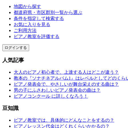
地図から探す
都道府県・市区郡別一覧から選ぶ
条件を指定して検索する
お気に入りを見る
ご利用方法
ピアノ教室を評価する
ログインする
人気記事
大人のピアノ初心者で、上達する人はどこが違う？
教本の『ソナチネアルバム1』はレベルとしてどのくら
ピアノ発表会で、やさしいが舞台栄えのする曲は？
男の子にふさわしいピアノ発表会の曲は？
ピアノコンクール に詳しくなろう！
豆知識
ピアノ教室では、具体的にどんなことをするの？
ピアノレッスン代金はどくれくらいかかるの？