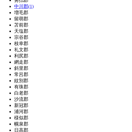
勇払郡
中川郡(1)
増毛郡
留萌郡
苫前郡
天塩郡
宗谷郡
枝幸郡
礼文郡
利尻郡
網走郡
斜里郡
常呂郡
紋別郡
有珠郡
白老郡
沙流郡
新冠郡
浦河郡
様似郡
幌泉郡
日高郡