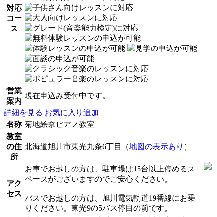
対応
コー
ス
営業
現在申込み受付中です。
案内
詳細を見る
お気に入り追加
名称
菊地絵奈ピアノ教室
教室
の住
北海道旭川市東光九条6丁目（
地図の表示あり
）
所
お車でお越しの方は、駐車場は15台以上停めるス
ペースがございますのでご安心ください。
アク
セス
バスでお越しの方は、旭川電気軌道19番線にお乗
りください。東光9の5バス停目の前です。