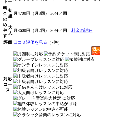
トー
料
初
月4700円（月3回） 30分／回
金
級
の
め
大
や
月3600円（月2回） 30分／回
料金の詳細
人
す
評価
口コミ評価を見る
（7件）
対応
コー
ス