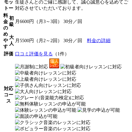
モッ
生徒さんとのご縁に感謝して、誠心誠意心を込めてご
トー
対応させていただいております。
料
初
月6600円（月3～3回） 30分／回
金
級
の
め
大
や
月5500円（月2～2回） 30分／回
料金の詳細
人
す
評価
口コミ評価を見る
（1件）
対応
コー
ス