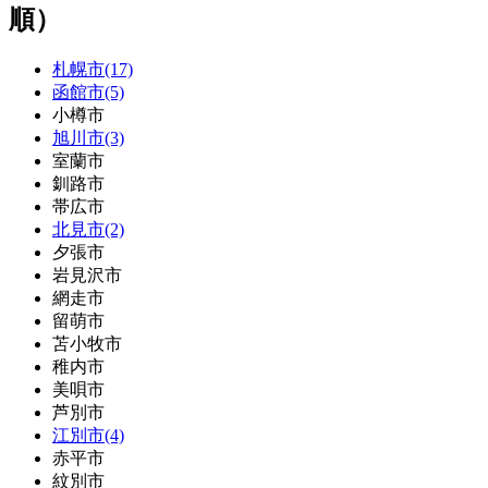
順）
札幌市(17)
函館市(5)
小樽市
旭川市(3)
室蘭市
釧路市
帯広市
北見市(2)
夕張市
岩見沢市
網走市
留萌市
苫小牧市
稚内市
美唄市
芦別市
江別市(4)
赤平市
紋別市