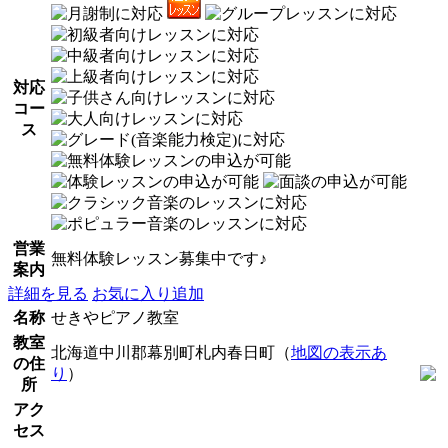
対応
コー
ス
営業
無料体験レッスン募集中です♪
案内
詳細を見る
お気に入り追加
名称
せきやピアノ教室
教室
北海道中川郡幕別町札内春日町（
地図の表示あ
の住
り
）
所
アク
セス