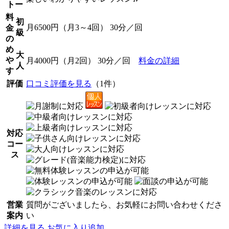
トー
料
初
月6500円（月3～4回） 30分／回
金
級
の
め
大
や
月4000円（月2回） 30分／回
料金の詳細
人
す
評価
口コミ評価を見る
（1件）
対応
コー
ス
営業
質問がございましたら、お気軽にお問い合わせくださ
案内
い
詳細を見る
お気に入り追加