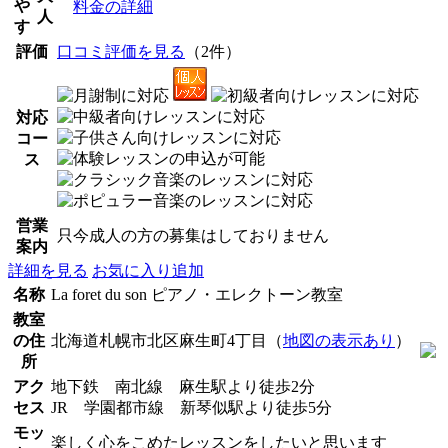
や
料金の詳細
人
す
評価
口コミ評価を見る
（2件）
対応
コー
ス
営業
只今成人の方の募集はしておりません
案内
詳細を見る
お気に入り追加
名称
La foret du son ピアノ・エレクトーン教室
教室
の住
北海道札幌市北区麻生町4丁目（
地図の表示あり
）
所
アク
地下鉄 南北線 麻生駅より徒歩2分
セス
JR 学園都市線 新琴似駅より徒歩5分
モッ
楽しく心をこめたレッスンをしたいと思います