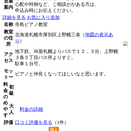
営業
心配や特例など、ご相談ががある方は、
案内
申込み時にお伝えください。
詳細を見る
お気に入り追加
名称
寺島ピアノ教室
教室
北海道札幌市厚別区上野幌三条（
地図の表示あ
の住
り
）
所
地下鉄、JR新札幌よりバスで１２，３分、上野幌
アク
３条５丁目バス停よりすぐ。
セス
駐車１台可。
モッ
ピアノと仲良くなってほしいなと思います。
トー
料
初
金
級
の
め
大
や
料金の詳細
人
す
評価
口コミ評価を見る
（1件）