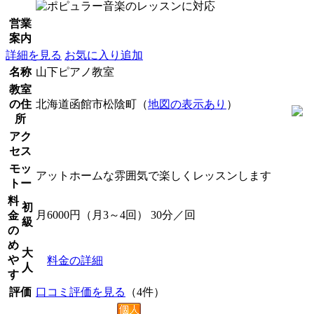
営業
案内
詳細を見る
お気に入り追加
名称
山下ピアノ教室
教室
の住
北海道函館市松陰町（
地図の表示あり
）
所
アク
セス
モッ
アットホームな雰囲気で楽しくレッスンします
トー
料
初
月6000円（月3～4回） 30分／回
金
級
の
め
大
や
料金の詳細
人
す
評価
口コミ評価を見る
（4件）