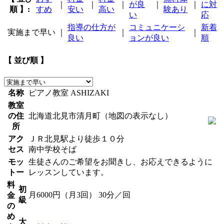
｜
｜
｜
が良
｜
｜
に対
順 】:
すめ
安い
高い
験あり
い
応
指導の仕方が
コミュニケーシ
新着
実施まで早い
｜
｜
｜
良い
ョンが良い
順
【 並び順 】
名称
ピアノ教室 ASHIZAKI
教室
の住
北海道北見市清月町（地図の表示なし）
所
アク
ＪＲ北見駅より徒歩１０分
セス
南中学校そば
モッ
生徒さんのご希望をお聞きし、お応えできるように
トー
レッスンしています。
料
初
月6000円（月3回） 30分／回
金
級
の
め
大