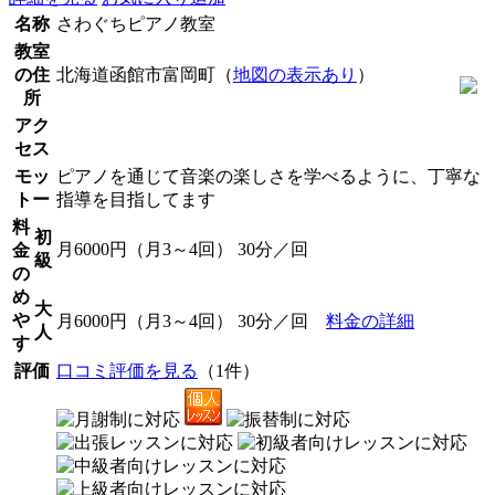
名称
さわぐちピアノ教室
教室
の住
北海道函館市富岡町（
地図の表示あり
）
所
アク
セス
モッ
ピアノを通じて音楽の楽しさを学べるように、丁寧な
トー
指導を目指してます
料
初
月6000円（月3～4回） 30分／回
金
級
の
め
大
や
月6000円（月3～4回） 30分／回
料金の詳細
人
す
評価
口コミ評価を見る
（1件）