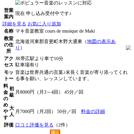
営業
現在 申し込み受付中です♪
案内
詳細を見る
お気に入り追加
名称
マキ音楽教室 cours de musique de Maki
教室
北海道河東郡音更町木野大通東（
地図の表示あ
の住
り
）
所
アク
JR帯広駅より車で10分
セス
駐車場有り
モッ
音楽は世界共通の言葉♪末長く音楽が寄り添ってくれ
トー
る事を願い、レッスンしています。
料
初
月8000円（月3～4回） 45分／回
金
級
の
め
大
や
月7000円（月2回） 50分／回
料金の詳細
人
す
評価
口コミ評価を見る
（2件）