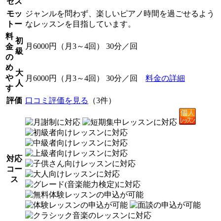
セス
モッ
ジャンルを問わず、楽しいピアノ時間を過ごせるよう
トー
なレッスンを目指しています。
料
初
月6000円（月3～4回） 30分／回
金
級
の
め
大
や
月6000円（月3～4回） 30分／回
料金の詳細
人
す
評価
口コミ評価を見る
（3件）
対応
コー
ス