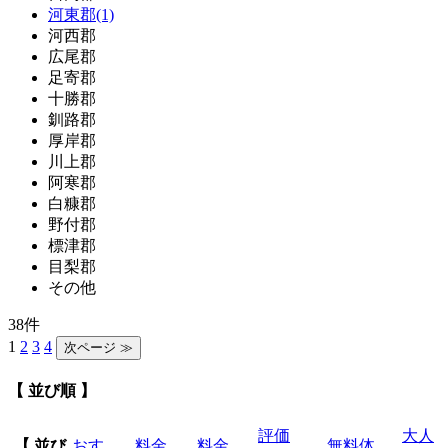
河東郡(1)
河西郡
広尾郡
足寄郡
十勝郡
釧路郡
厚岸郡
川上郡
阿寒郡
白糠郡
野付郡
標津郡
目梨郡
その他
38件
1
2
3
4
【 並び順 】
評価
大人
【 並び
おす
料金
料金
無料体