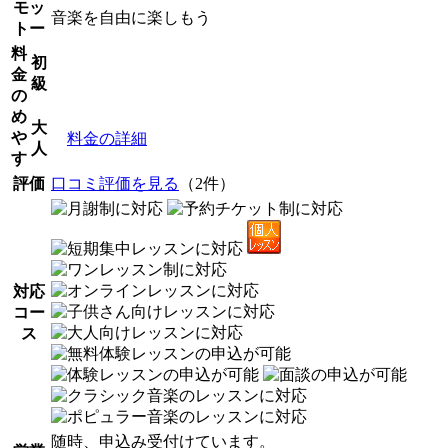
モッ
音楽を自由に楽しもう
トー
料
初
金
級
の
め
大
や
料金の詳細
人
す
評価
口コミ評価を見る
（2件）
対応
コー
ス
随時、申込み受付けています。