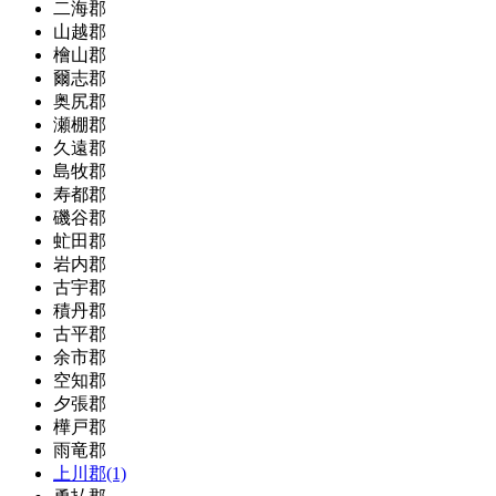
二海郡
山越郡
檜山郡
爾志郡
奥尻郡
瀬棚郡
久遠郡
島牧郡
寿都郡
磯谷郡
虻田郡
岩内郡
古宇郡
積丹郡
古平郡
余市郡
空知郡
夕張郡
樺戸郡
雨竜郡
上川郡(1)