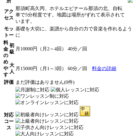
所
那須町高久丙、ホテルエピナール那須の北、自転
アク
車で5分程度です。地図は場所がずれて表示されて
セス
います。
モッ
基礎を大切に、楽譜から自分の力で音楽を作れるよう
トー
に
料
初
月10000円（月2～4回） 40分／回
金
級
の
め
大
や
月15000円（月1～3回） 60分／回
料金の詳細
人
す
評価
まだ評価はありません(0件)
対応
コー
ス