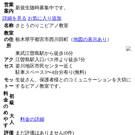
営業
新規生随時募集中です。
案内
詳細を見る
お気に入り追加
名称
さとうのりこピアノ教室
教室
の住
栃木県宇都宮市西川田町（
地図の表示あり
）
所
東武江曽島駅から徒歩16分
アク
江曽島駅入口バス停より徒歩7分
セス
姿川地区市民センター近く
駐車スペース3〜4台分有り(無料)
モッ
生徒さん、保護者様とのコミュニケーションを大切に
トー
するピアノ教室です。
料
初
金
級
の
め
大
や
料金の詳細
人
す
評価
まだ評価はありません(0件)