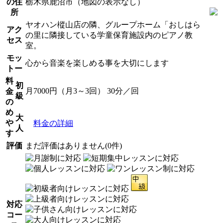
の住
栃木県鹿沼市（地図の表示なし）
所
ヤオハン樅山店の隣、グループホーム「おしはら
アク
の里に隣接している学童保育施設内のピアノ教
セス
室。
モッ
心から音楽を楽しめる事を大切にします
トー
料
初
月7000円（月3～3回） 30分／回
金
級
の
め
大
や
料金の詳細
人
す
評価
まだ評価はありません(0件)
対応
コー