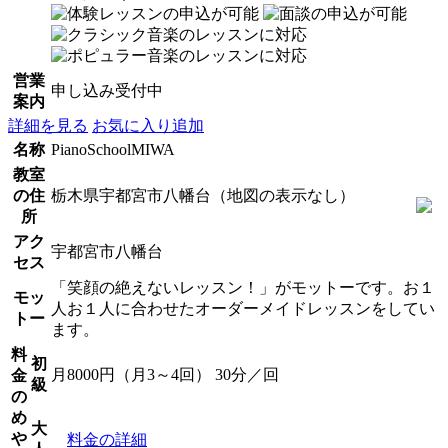
営業
申し込み受付中
案内
詳細を見る
お気に入り追加
名称
PianoSchoolMIWA
教室
の住
栃木県宇都宮市八幡台（地図の表示なし）
所
アク
宇都宮市八幡台
セス
「笑顔の絶えないレッスン！」がモットーです。お１
モッ
人お１人に合わせたオーダーメイドレッスンをしてい
トー
ます。
料
初
月8000円（月3～4回） 30分／回
金
級
の
め
大
や
料金の詳細