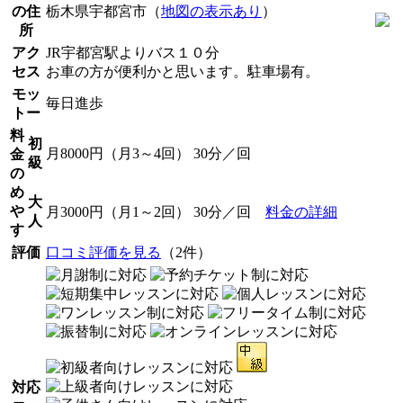
の住
栃木県宇都宮市（
地図の表示あり
）
所
アク
JR宇都宮駅よりバス１０分
セス
お車の方が便利かと思います。駐車場有。
モッ
毎日進歩
トー
料
初
月8000円（月3～4回） 30分／回
金
級
の
め
大
や
月3000円（月1～2回） 30分／回
料金の詳細
人
す
評価
口コミ評価を見る
（2件）
対応