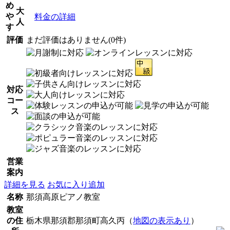
め
大
や
料金の詳細
人
す
評価
まだ評価はありません(0件)
対応
コー
ス
営業
案内
詳細を見る
お気に入り追加
名称
那須高原ピアノ教室
教室
の住
栃木県那須郡那須町高久丙（
地図の表示あり
）