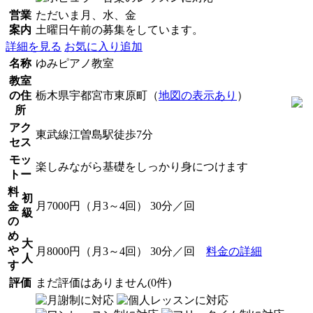
営業
ただいま月、水、金
案内
土曜日午前の募集をしています。
詳細を見る
お気に入り追加
名称
ゆみピアノ教室
教室
の住
栃木県宇都宮市東原町（
地図の表示あり
）
所
アク
東武線江曽島駅徒歩7分
セス
モッ
楽しみながら基礎をしっかり身につけます
トー
料
初
月7000円（月3～4回） 30分／回
金
級
の
め
大
や
月8000円（月3～4回） 30分／回
料金の詳細
人
す
評価
まだ評価はありません(0件)