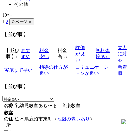
その他
19件
1
2
【 並び順 】
評価
大人
【 並び
おす
料金
料金
無料体
｜
｜
｜
が良
｜
｜
に対
順 】:
すめ
安い
高い
験あり
い
応
指導の仕方が
コミュニケーシ
新着
実施まで早い
｜
｜
｜
良い
ョンが良い
順
【 並び順 】
名称
乳幼児教室あも〜る 音楽教室
教室
の住
栃木県鹿沼市東町（
地図の表示あり
）
所