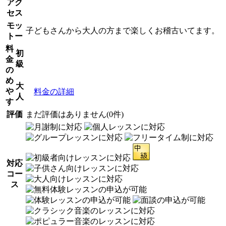
アク
セス
モッ
子どもさんから大人の方まで楽しくお稽古いてます。
トー
料
初
金
級
の
め
大
や
料金の詳細
人
す
評価
まだ評価はありません(0件)
対応
コー
ス