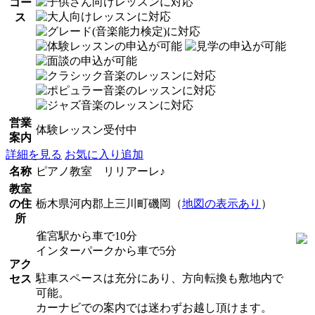
コー
ス
営業
体験レッスン受付中
案内
詳細を見る
お気に入り追加
名称
ピアノ教室 リリアーレ♪
教室
の住
栃木県河内郡上三川町磯岡（
地図の表示あり
）
所
雀宮駅から車で10分
インターパークから車で5分
アク
駐車スペースは充分にあり、方向転換も敷地内で
セス
可能。
カーナビでの案内では迷わずお越し頂けます。