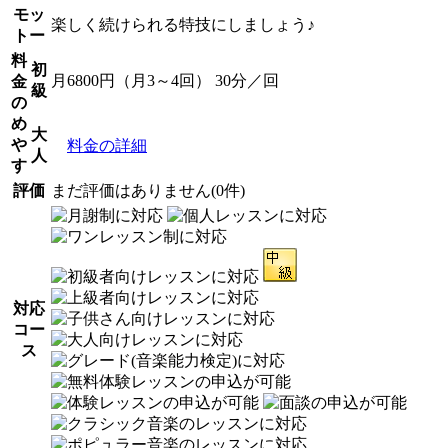
モッ
楽しく続けられる特技にしましょう♪
トー
料
初
月6800円（月3～4回） 30分／回
金
級
の
め
大
や
料金の詳細
人
す
評価
まだ評価はありません(0件)
対応
コー
ス