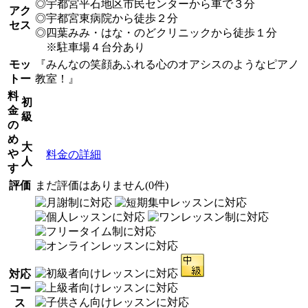
◎宇都宮平石地区市民センターから車で３分
アク
◎宇都宮東病院から徒歩２分
セス
◎四葉みみ・はな・のどクリニックから徒歩１分
※駐車場４台分あり
モッ
『みんなの笑顔あふれる心のオアシスのようなピアノ
トー
教室！』
料
初
金
級
の
め
大
や
料金の詳細
人
す
評価
まだ評価はありません(0件)
対応
コー
ス