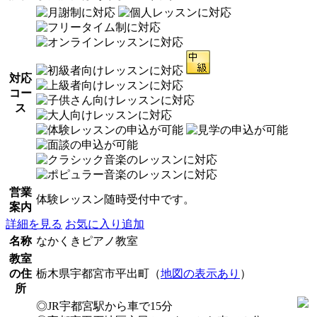
対応
コー
ス
営業
体験レッスン随時受付中です。
案内
詳細を見る
お気に入り追加
名称
なかくきピアノ教室
教室
の住
栃木県宇都宮市平出町（
地図の表示あり
）
所
◎JR宇都宮駅から車で15分