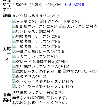
大
や
月5000円（月2回） 40分／回
料金の詳細
人
す
評価
まだ評価はありません(0件)
対応
コー
ス
無料体験レッスン、教室見学。
営業
面談など随時実施しております。
案内
お気軽にお問い合わせください。