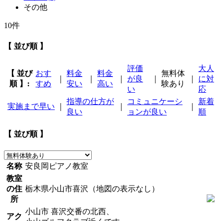
その他
10件
【 並び順 】
評価
大人
【 並び
おす
料金
料金
無料体
｜
｜
｜
が良
｜
｜
に対
順 】:
すめ
安い
高い
験あり
い
応
指導の仕方が
コミュニケーシ
新着
実施まで早い
｜
｜
｜
良い
ョンが良い
順
【 並び順 】
名称
安良岡ピアノ教室
教室
の住
栃木県小山市喜沢（地図の表示なし）
所
小山市 喜沢交番の北西、
アク