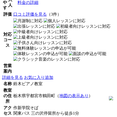
や
料金の詳細
人
す
評価
口コミ評価を見る
（3件）
対応
コー
ス
営業
案内
詳細を見る
お気に入り追加
名称
鈴木ピアノ教室
教室
の住
栃木県宇都宮市鶴田町（
地図の表示あり
）
所
アク
作新学院そば
セス
関東バス 三の沢停留所から徒歩1分