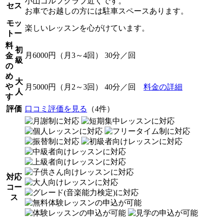
小山ゴルフクラブ近くです。
セス
お車でお越しの方には駐車スペースあります。
モッ
楽しいレッスンを心がけています。
トー
料
初
月6000円（月3～4回） 30分／回
金
級
の
め
大
や
月5000円（月2～3回） 40分／回
料金の詳細
人
す
評価
口コミ評価を見る
（4件）
対応
コー
ス