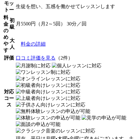
モッ
生徒を想い、五感を働かせてレッスンします
トー
料
初
月5500円（月2～5回） 30分／回
金
級
の
め
大
や
料金の詳細
人
す
評価
口コミ評価を見る
（2件）
対応
コー
ス
現在、平日は月曜•木曜•金曜に空きがございます。土