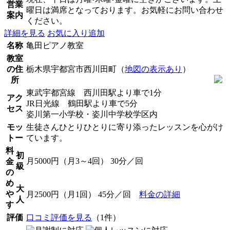
営業
曜日は満席となっております。お気軽にお問い合わせ
案内
ください。
詳細を見る
お気に入り追加
名称
亀田ピアノ教室
教室
の住
栃木県宇都宮市西川田町（
地図の表示あり
）
所
東武宇都宮線 西川田駅より車で1分
アク
JR日光線 鶴田駅より車で5分
セス
姿川第一小学校・姿川中学校学区内
モッ
生徒さんひとりひとりに寄り添ったレッスンを心がけ
トー
ています。
料
初
月5000円（月3～4回） 30分／回
金
級
の
め
大
や
月2500円（月1回） 45分／回
料金の詳細
人
す
評価
口コミ評価を見る
（1件）