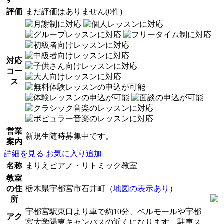
評価
まだ評価はありません(0件)
対応
コー
ス
営業
新規生随時募集中です。
案内
詳細を見る
お気に入り追加
名称
まりえピアノ・リトミック教室
教室
の住
栃木県宇都宮市石井町（
地図の表示あり
）
所
宇都宮駅東口より車で約10分、ベルモールや宇都
アク
宮大学陽東キャンパスの近くになります。駐車ス