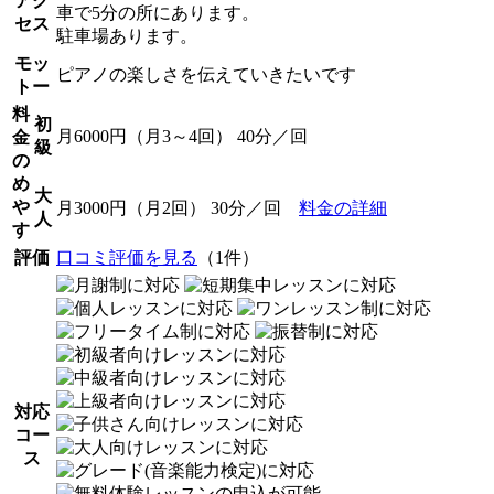
アク
車で5分の所にあります。
セス
駐車場あります。
モッ
ピアノの楽しさを伝えていきたいです
トー
料
初
月6000円（月3～4回） 40分／回
金
級
の
め
大
や
月3000円（月2回） 30分／回
料金の詳細
人
す
評価
口コミ評価を見る
（1件）
対応
コー
ス