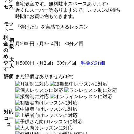
アク
自宅教室です。無料駐車スペースあります♪
セス
近くにスーパー等ありますので、レッスンの待ち
時間にお買い物もできます。
モッ
『弾けた!』を実感できるレッスン
トー
料
初
月5000円（月3～4回） 30分／回
金
級
の
め
大
や
月5000円（月2回） 30分／回
料金の詳細
人
す
評価
まだ評価はありません(0件)
対応
コー
ス