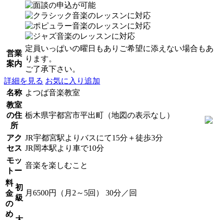
定員いっぱいの曜日もありご希望に添えない場合もあ
営業
ります。
案内
ご了承下さい。
詳細を見る
お気に入り追加
名称
よつば音楽教室
教室
の住
栃木県宇都宮市平出町（地図の表示なし）
所
アク
JR宇都宮駅よりバスにて15分＋徒歩3分
セス
JR岡本駅より車で10分
モッ
音楽を楽しむこと
トー
料
初
月6500円（月2～5回） 30分／回
金
級
の
め
大