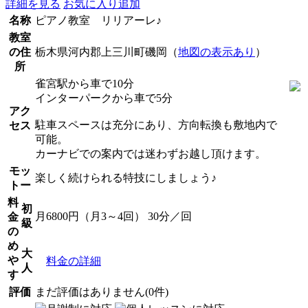
詳細を見る
お気に入り追加
名称
ピアノ教室 リリアーレ♪
教室
の住
栃木県河内郡上三川町磯岡（
地図の表示あり
）
所
雀宮駅から車で10分
インターパークから車で5分
アク
駐車スペースは充分にあり、方向転換も敷地内で
セス
可能。
カーナビでの案内では迷わずお越し頂けます。
モッ
楽しく続けられる特技にしましょう♪
トー
料
初
月6800円（月3～4回） 30分／回
金
級
の
め
大
や
料金の詳細
人
す
評価
まだ評価はありません(0件)