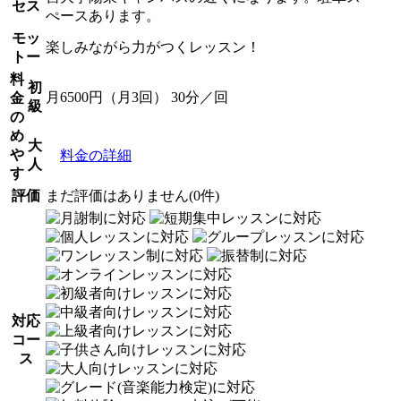
セス
ぺースあります。
モッ
楽しみながら力がつくレッスン！
トー
料
初
月6500円（月3回） 30分／回
金
級
の
め
大
や
料金の詳細
人
す
評価
まだ評価はありません(0件)
対応
コー
ス