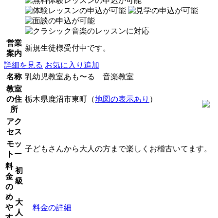
営業
新規生徒様受付中です。
案内
詳細を見る
お気に入り追加
名称
乳幼児教室あも〜る 音楽教室
教室
の住
栃木県鹿沼市東町（
地図の表示あり
）
所
アク
セス
モッ
子どもさんから大人の方まで楽しくお稽古いてます。
トー
料
初
金
級
の
め
大
や
料金の詳細
人
す