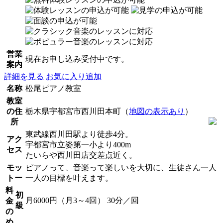
営業
現在お申し込み受付中です。
案内
詳細を見る
お気に入り追加
名称
松尾ピアノ教室
教室
の住
栃木県宇都宮市西川田本町（
地図の表示あり
）
所
東武線西川田駅より徒歩4分。
アク
宇都宮市立姿第一小より400m
セス
たいらや西川田店交差点近く。
モッ
ピアノって、音楽って楽しいを大切に、生徒さん一人
トー
一人の目標を叶えます。
料
初
月6000円（月3～4回） 30分／回
金
級
の
め