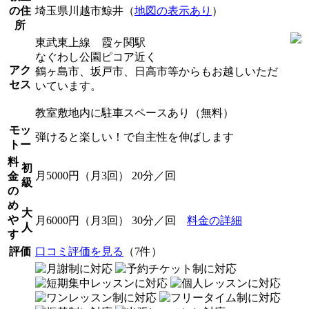
の住
埼玉県川越市鯨井（
地図の表示あり
）
所
東武東上線 霞ヶ関駅
なぐわし公園ピコア近く
アク
鶴ヶ島市、坂戸市、日高市等からもお越しいただ
セス
いています。
教室敷地内に駐車スペースあり（無料）
モッ
弾けると楽しい！で自主性を伸ばします
トー
料
初
月5000円（月3回） 20分／回
金
級
の
め
大
や
月6000円（月3回） 30分／回
料金の詳細
人
す
評価
口コミ評価を見る
（7件）