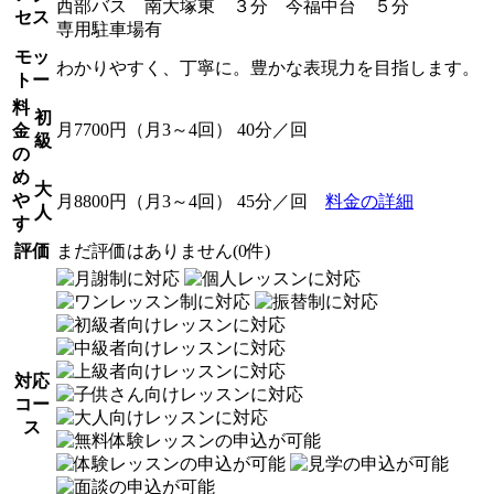
西部バス 南大塚東 ３分 今福中台 ５分
セス
専用駐車場有
モッ
わかりやすく、丁寧に。豊かな表現力を目指します。
トー
料
初
月7700円（月3～4回） 40分／回
金
級
の
め
大
や
月8800円（月3～4回） 45分／回
料金の詳細
人
す
評価
まだ評価はありません(0件)
対応
コー
ス