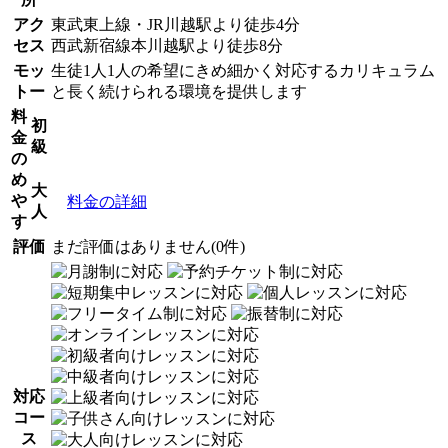
アク
東武東上線・JR川越駅より徒歩4分
セス
西武新宿線本川越駅より徒歩8分
モッ
生徒1人1人の希望にきめ細かく対応するカリキュラム
トー
と長く続けられる環境を提供します
料
初
金
級
の
め
大
や
料金の詳細
人
す
評価
まだ評価はありません(0件)
対応
コー
ス