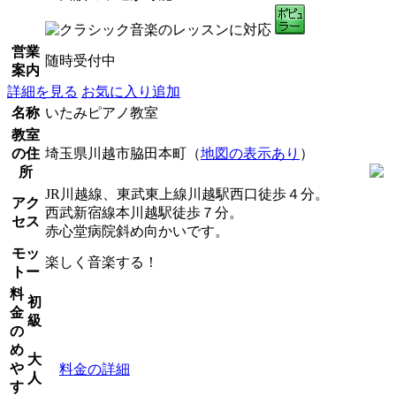
営業
随時受付中
案内
詳細を見る
お気に入り追加
名称
いたみピアノ教室
教室
の住
埼玉県川越市脇田本町（
地図の表示あり
）
所
JR川越線、東武東上線川越駅西口徒歩４分。
アク
西武新宿線本川越駅徒歩７分。
セス
赤心堂病院斜め向かいです。
モッ
楽しく音楽する！
トー
料
初
金
級
の
め
大
や
料金の詳細
人
す