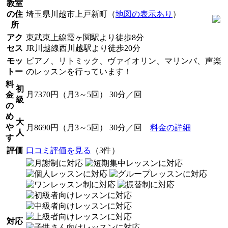
教室
の住
埼玉県川越市上戸新町（
地図の表示あり
）
所
アク
東武東上線霞ヶ関駅より徒歩8分
セス
JR川越線西川越駅より徒歩20分
モッ
ピアノ、リトミック、ヴァイオリン、マリンバ、声楽
トー
のレッスンを行っています！
料
初
月7370円（月3～5回） 30分／回
金
級
の
め
大
や
月8690円（月3～5回） 30分／回
料金の詳細
人
す
評価
口コミ評価を見る
（3件）
対応