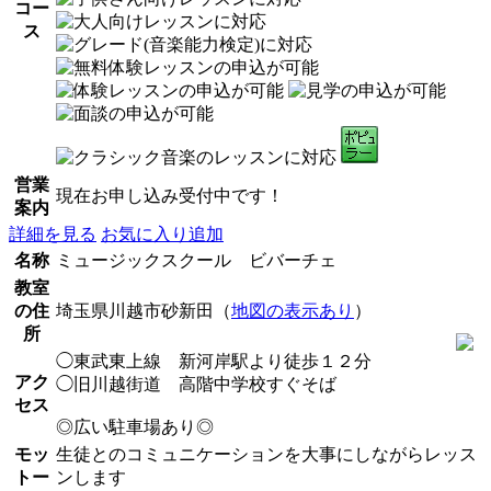
コー
ス
営業
現在お申し込み受付中です！
案内
詳細を見る
お気に入り追加
名称
ミュージックスクール ビバーチェ
教室
の住
埼玉県川越市砂新田（
地図の表示あり
）
所
◯東武東上線 新河岸駅より徒歩１２分
アク
◯旧川越街道 高階中学校すぐそば
セス
◎広い駐車場あり◎
モッ
生徒とのコミュニケーションを大事にしながらレッス
トー
ンします