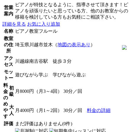
ピアノが特技となるように、指導させて頂きます！ピ
営業
アノを頑張りたいと思っている方、他のお教室からの
案内
移籍を検討している方もお気軽にご相談下さい。
詳細を見る
お気に入り追加
名称
ピアノ教室フルール
教室
の住
埼玉県川越市並木（
地図の表示あり
）
所
アク
川越線南古谷駅 徒歩３分
セス
モッ
遊びながら学ぶ 学びながら遊ぶ
トー
料
初
月8000円（月3～4回） 30分／回
金
級
の
め
大
や
月4000円（月1～2回） 30分／回
料金の詳細
人
す
評価
まだ評価はありません(0件)