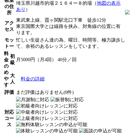
教室
埼玉県川越市的場２１６４ー８的場（
地図の表示
の住
あり
）
所
東武東上線、霞ヶ関駅北口下車 徒歩12分
アク
東京国際大学とは線路を挟み、対角線の位置に有
セス
ります。
モッ
忙しい生徒さん達の為、曜日、時間等、極力譲歩し
トー
て、余裕のあるレッスンをしています。
料
初
月5000円（月4回） 40分／回
金
級
の
め
大
や
料金の詳細
人
す
評価
まだ評価はありません(0件)
対応
コー
ス