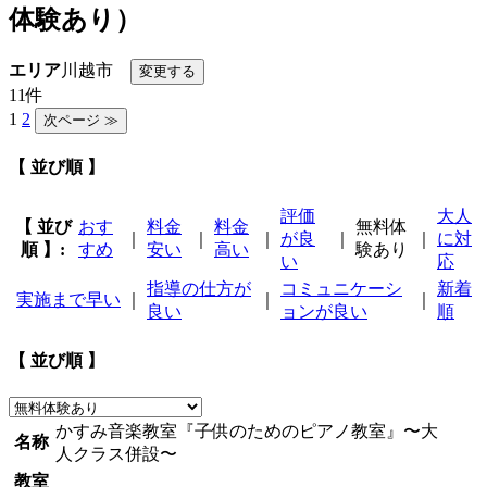
体験あり）
エリア
川越市
11件
1
2
【 並び順 】
評価
大人
【 並び
おす
料金
料金
無料体
｜
｜
｜
が良
｜
｜
に対
順 】:
すめ
安い
高い
験あり
い
応
指導の仕方が
コミュニケーシ
新着
実施まで早い
｜
｜
｜
良い
ョンが良い
順
【 並び順 】
かすみ音楽教室『子供のためのピアノ教室』〜大
名称
人クラス併設〜
教室