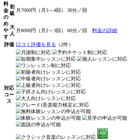
料
初
月7000円（月3～4回） 30分／回
金
級
の
め
大
や
月8000円（月2～3回） 60分／回
料金の詳細
人
す
評価
口コミ評価を見る
（2件）
対応
コー
ス