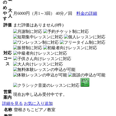
の
め
大
や
月6000円（月1～3回） 40分／回
料金の詳細
人
す
評価
まだ評価はありません(0件)
対応
コー
ス
営業
現在お申し込み受付中です。
案内
詳細を見る
お気に入り追加
名称
曽根さちこピアノ教室