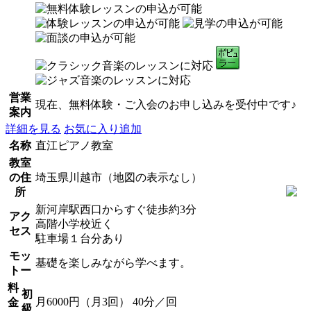
営業
現在、無料体験・ご入会のお申し込みを受付中です♪
案内
詳細を見る
お気に入り追加
名称
直江ピアノ教室
教室
の住
埼玉県川越市（地図の表示なし）
所
新河岸駅西口からすぐ徒歩約3分
アク
高階小学校近く
セス
駐車場１台分あり
モッ
基礎を楽しみながら学べます。
トー
料
初
月6000円（月3回） 40分／回
金
級