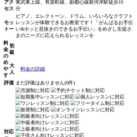
アク
東武東上線、有楽町線、副都心線新河岸駅徒歩10
セス
分
ピアノ、エレクトーン、ドラム、いろいろなクラフト
モッ
レッスンが体験できるお教室です！「がんばるお手伝
トー
い&ホッと息抜きのできるお手伝い」をめざし生徒さ
まのニーズに応えられるレッスンを
料
初
金
級
の
め
大
や
料金の詳細
人
す
評価
まだ評価はありません(0件)
対応