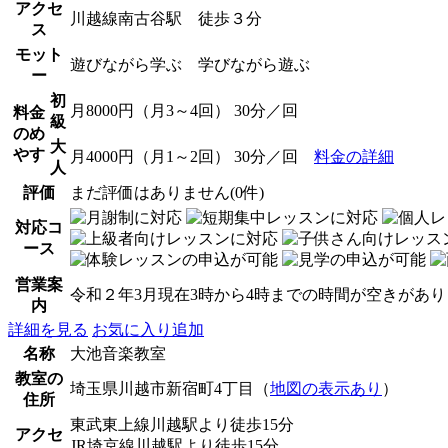
アクセ
川越線南古谷駅 徒歩３分
ス
モット
遊びながら学ぶ 学びながら遊ぶ
ー
初
月8000円（月3～4回） 30分／回
料金
級
のめ
大
やす
月4000円（月1～2回） 30分／回
料金の詳細
人
評価
まだ評価はありません(0件)
対応コ
ース
営業案
令和２年3月現在3時から4時までの時間が空きがあ
内
詳細を見る
お気に入り追加
名称
大池音楽教室
教室の
埼玉県川越市新宿町4丁目（
地図の表示あり
）
住所
東武東上線川越駅より徒歩15分
アクセ
JR埼京線川越駅より徒歩15分