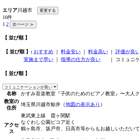
エリア
川越市
16件
1
2
【 並び順 】
【 並び順 】:
おすすめ
｜
料金安い
｜
料金高い
｜
評価が良
実施まで早い
｜
指導の仕方が良い
｜
コミュニ
【 並び順 】
名称
かすみ音楽教室『子供のためのピアノ教室』〜大人
教室の
埼玉県川越市鯨井（
地図の表示あり
）
住所
東武東上線 霞ヶ関駅
なぐわし公園ピコア近く
アクセ
鶴ヶ島市、坂戸市、日高市等からもお越しいただい
ス