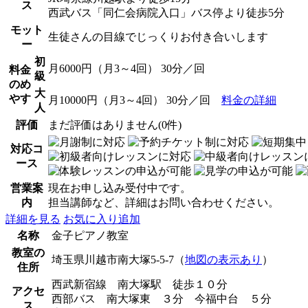
ス
西武バス「同仁会病院入口」バス停より徒歩5分
モット
生徒さんの目線でじっくりお付き合いします
ー
初
月6000円（月3～4回） 30分／回
料金
級
のめ
大
やす
月10000円（月3～4回） 30分／回
料金の詳細
人
評価
まだ評価はありません(0件)
対応コ
ース
営業案
現在お申し込み受付中です。
内
担当講師など、詳細はお問い合わせください。
詳細を見る
お気に入り追加
名称
金子ピアノ教室
教室の
埼玉県川越市南大塚5-5-7（
地図の表示あり
）
住所
西武新宿線 南大塚駅 徒歩１０分
アクセ
西部バス 南大塚東 ３分 今福中台 ５分
ス