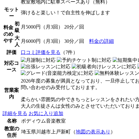
教室敷地内に駐車スペースあり（無料）
モット
弾けると楽しい！で自主性を伸ばします
ー
初
月5000円（月3回） 20分／回
料金
級
のめ
大
やす
月6000円（月3回） 30分／回
料金の詳細
人
評価
口コミ評価を見る
（7件）
対応コ
ース
2026年度の募集が満員となっており、一旦停止して
問い合わせのみ受付しております。
営業案
内
柔らかい雰囲気の中できちっとレッスンをされたい方
大人の生徒さんは女性のみとさせていただいており
詳細を見る
お気に入り追加
名称
ポディウム音楽教室
教室の
埼玉県川越市上戸新町（
地図の表示あり
）
住所