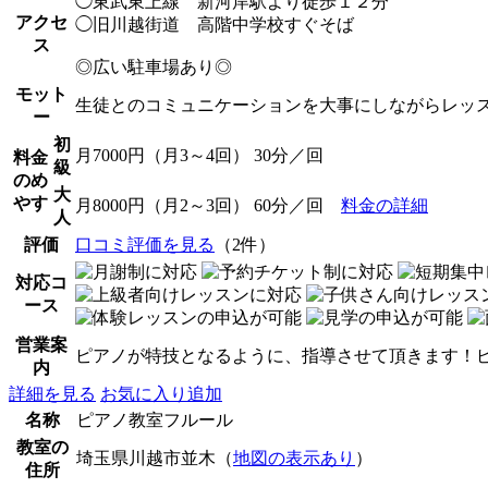
◯東武東上線 新河岸駅より徒歩１２分
アクセ
◯旧川越街道 高階中学校すぐそば
ス
◎広い駐車場あり◎
モット
生徒とのコミュニケーションを大事にしながらレッ
ー
初
月7000円（月3～4回） 30分／回
料金
級
のめ
大
やす
月8000円（月2～3回） 60分／回
料金の詳細
人
評価
口コミ評価を見る
（2件）
対応コ
ース
営業案
ピアノが特技となるように、指導させて頂きます！
内
詳細を見る
お気に入り追加
名称
ピアノ教室フルール
教室の
埼玉県川越市並木（
地図の表示あり
）
住所