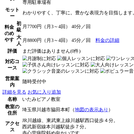
専用駐車場有
モット
わかりやすく、丁寧に。豊かな表現力を目指します
ー
初
月7700円（月3～4回） 40分／回
料金
級
のめ
大
やす
月8800円（月3～4回） 45分／回
料金の詳細
人
評価
まだ評価はありません(0件)
対応コ
ース
営業案
随時受付中
内
詳細を見る
お気に入り追加
名称
いたみピアノ教室
教室の
埼玉県川越市脇田本町（
地図の表示あり
）
住所
JR川越線、東武東上線川越駅西口徒歩４分。
アクセ
西武新宿線本川越駅徒歩７分。
ス
赤心堂病院斜め向かいです。