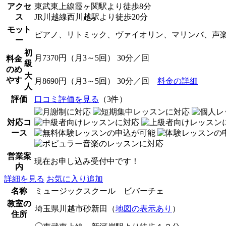
アクセ
東武東上線霞ヶ関駅より徒歩8分
ス
JR川越線西川越駅より徒歩20分
モット
ピアノ、リトミック、ヴァイオリン、マリンバ、声
ー
初
月7370円（月3～5回） 30分／回
料金
級
のめ
大
やす
月8690円（月3～5回） 30分／回
料金の詳細
人
評価
口コミ評価を見る
（3件）
対応コ
ース
営業案
現在お申し込み受付中です！
内
詳細を見る
お気に入り追加
名称
ミュージックスクール ビバーチェ
教室の
埼玉県川越市砂新田（
地図の表示あり
）
住所