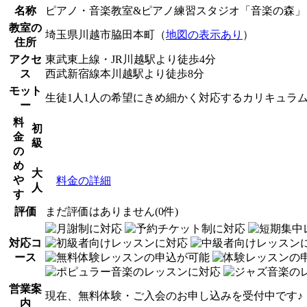
名称
ピアノ・音楽教室&ピアノ練習スタジオ「音楽の森」
教室の
埼玉県川越市脇田本町（
地図の表示あり
）
住所
アクセ
東武東上線・JR川越駅より徒歩4分
ス
西武新宿線本川越駅より徒歩8分
モット
生徒1人1人の希望にきめ細かく対応するカリキュラ
ー
料
初
金
級
の
め
大
や
料金の詳細
人
す
評価
まだ評価はありません(0件)
対応コ
ース
営業案
現在、無料体験・ご入会のお申し込みを受付中です♪
内