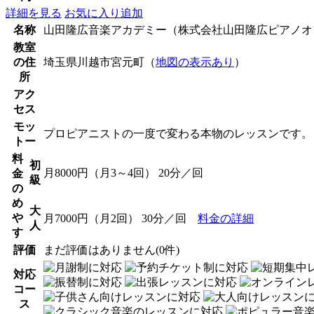
詳細を見る
お気に入り追加
名称
山田隆広音楽アカデミー（株式会社山田隆広ピアノオ
教室
の住
埼玉県川越市宮元町（
地図の表示あり
）
所
アク
セス
モッ
プロピアニストの一度で変わる本物のレッスンです。
トー
料
初
月8000円（月3～4回） 20分／回
金
級
の
め
大
や
月7000円（月2回） 30分／回
料金の詳細
人
す
評価
まだ評価はありません(0件)
対応
コー
ス