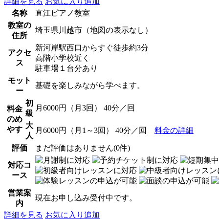
詳細を見る
お気に入り追加
名称
直江ピアノ教室
教室の
埼玉県川越市（地図の表示なし）
住所
新河岸駅西口からすぐ徒歩約3分
アクセ
高階小学校近く
ス
駐車場１台分あり
モット
基礎を楽しみながら学べます。
ー
初
月6000円（月3回） 40分／回
料金
級
のめ
大
やす
月6000円（月1～3回） 40分／回
料金の詳細
人
評価
まだ評価はありません(0件)
対応コ
ース
営業案
現在お申し込み受付中です。
内
詳細を見る
お気に入り追加