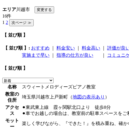
エリア
川越市
16件
1
2
【 並び順 】
【 並び順 】:
おすすめ
｜
料金安い
｜
料金高い
｜
評価が良
実施まで早い
｜
指導の仕方が良い
｜
コミュニ
【 並び順 】
名称
スウィートメロディーズピアノ教室
教室の
埼玉県川越市上戸新町（
地図の表示あり
）
住所
アクセ
⚫︎東武東上線 霞ヶ関駅北口より 徒歩8分
ス
⚫︎車でお越しの場合は、教室前の駐車スペースをご
モット
楽しく学びながら、『できた！』を積み重ね、確か
ー