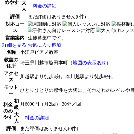
めやす
大
料金の詳細
人
評価
まだ評価はありません(0件)
対応コー
ス
営業案内
生徒募集中です。
詳細を見る
お気に入り追加
名称
小江戸ピアノ教室
教室の
埼玉県川越市脇田本町（
地図の表示あり
）
住所
アクセ
川越駅より徒歩4分。本川越駅より徒歩8分。
ス
モット
ひとりひとりの感性を大切に、それぞれのレベルや
ー
初
月6000円（月2回） 30分／回
料金
級
のめ
大
やす
料金の詳細
人
評価
まだ評価はありません(0件)