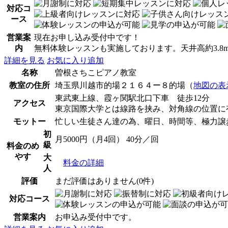
対応コ
ース
営業案
現在お申し込み受付中です！
内
無料体験レッスンも実施しております。天井高約3.
詳細を見る
お気に入り追加
名称
曽根さちこピアノ教室
教室の住所
埼玉県川越市的場２１６４ー８的場（
地図の表
東武東上線、霞ヶ関駅北口下車 徒歩12分
アクセス
東京国際大学とは線路を挟み、対角線の位置に
モットー
忙しい生徒さん達の為、曜日、時間等、極力譲
初
月5000円（月4回） 40分／回
級
料金のめ
やす
大
料金の詳細
人
評価
まだ評価はありません(0件)
対応コース
営業案内
お申込み受付中です。