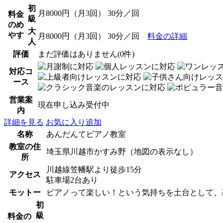
初
月8000円（月3回） 30分／回
料金
級
のめ
大
やす
月8000円（月3回） 30分／回
料金の詳細
人
評価
まだ評価はありません(0件)
対応コ
ース
営業案
現在申し込み受付中
内
詳細を見る
お気に入り追加
名称
あんだんてピアノ教室
教室の住
埼玉県川越市かすみ野（地図の表示なし）
所
川越線笠幡駅より徒歩15分
アクセス
駐車場2台あり
モットー
ピアノって楽しい！という気持ちを土台として、
初
級
料金の