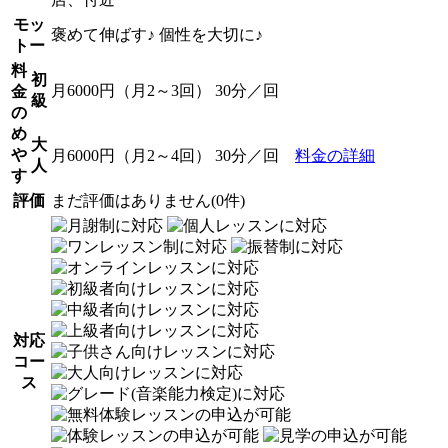
モッ
褒めて伸ばす♪ 個性を大切に♪
トー
料
初
月6000円（月2～3回） 30分／回
金
級
の
め
大
や
月6000円（月2～4回） 30分／回
料金の詳細
人
す
評価
まだ評価はありません(0件)
対応
コー
ス