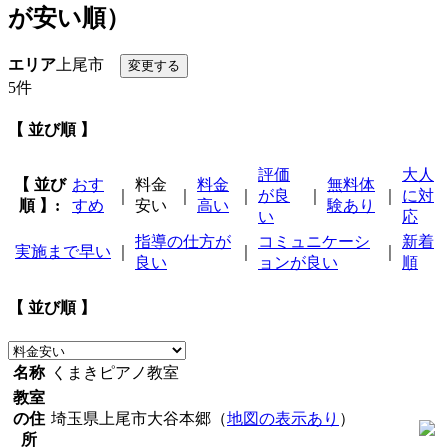
が安い順）
エリア
上尾市
5件
【 並び順 】
評価
大人
【 並び
おす
料金
料金
無料体
｜
｜
｜
が良
｜
｜
に対
順 】:
すめ
安い
高い
験あり
い
応
指導の仕方が
コミュニケーシ
新着
実施まで早い
｜
｜
｜
良い
ョンが良い
順
【 並び順 】
名称
くまきピアノ教室
教室
の住
埼玉県上尾市大谷本郷（
地図の表示あり
）
所