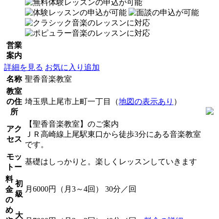
営業
案内
詳細を見る
お気に入り追加
名称
聖香音楽教室
教室
の住
埼玉県上尾市上町一丁目（
地図の表示あり
）
所
【聖香音楽教室】のご案内
アク
ＪＲ高崎線上尾駅東口から徒歩3分にある音楽教室
セス
です。
モッ
基礎はしっかりと。楽しくレッスンしていきます
トー
料
初
月6000円（月3～4回） 30分／回
金
級
の
め
大