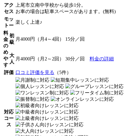
アク
上尾市立南中学校から徒歩1分。
セス
お車の場合は駐車スペースがあります。(無料)
モッ
楽しく上達♪
トー
料
初
月4000円（月4～4回） 15分／回
金
級
の
め
大
や
月4000円（月2～2回） 30分／回
料金の詳細
人
す
評価
口コミ評価を見る
（5件）
対応
コー
ス