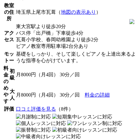
教室
の住
埼玉県上尾市瓦葺（
地図の表示あり
）
所
東大宮駅より徒歩20分
アク
バス停「出戸橋」下車徒歩4分
セス
瓦葺小学校、春岡幼稚園より徒歩2分
ピアノ教室専用駐車場2台分あり
モッ
基礎をしっかり、そして楽しくピアノを上達出来るよ
トー
うな指導を心がけています。
料
初
月8000円（月4回） 30分／回
金
級
の
め
大
や
月8000円（月4回） 30分／回
料金の詳細
人
す
評価
口コミ評価を見る
（8件）