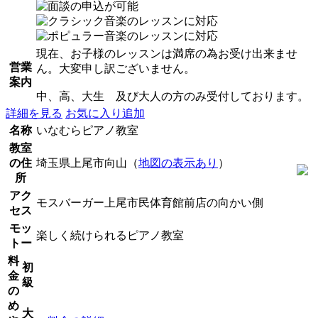
現在、お子様のレッスンは満席の為お受け出来ませ
営業
ん。大変申し訳ございません。
案内
中、高、大生 及び大人の方のみ受付しております。
詳細を見る
お気に入り追加
名称
いなむらピアノ教室
教室
の住
埼玉県上尾市向山（
地図の表示あり
）
所
アク
モスバーガー上尾市民体育館前店の向かい側
セス
モッ
楽しく続けられるピアノ教室
トー
料
初
金
級
の
め
大