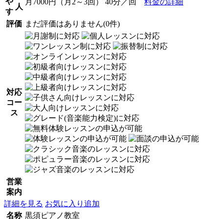
や
月7000円（月2～3回） 40分／回
料金の詳細
人
す
評価
まだ評価はありません(0件)
対応
コー
ス
営業
案内
詳細を見る
お気に入り追加
名称
黒須ピアノ教室