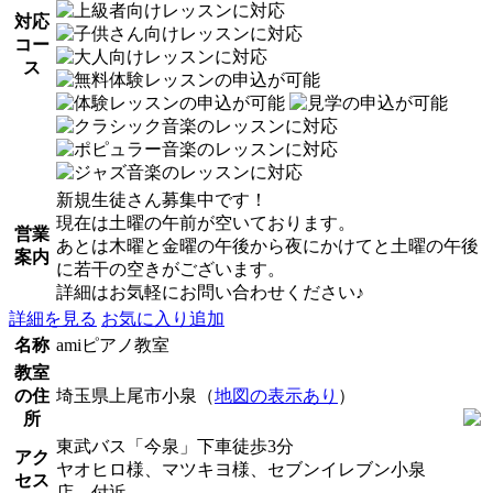
対応
コー
ス
新規生徒さん募集中です！
現在は土曜の午前が空いております。
営業
あとは木曜と金曜の午後から夜にかけてと土曜の午後
案内
に若干の空きがございます。
詳細はお気軽にお問い合わせください♪
詳細を見る
お気に入り追加
名称
amiピアノ教室
教室
の住
埼玉県上尾市小泉（
地図の表示あり
）
所
東武バス「今泉」下車徒歩3分
アク
ヤオヒロ様、マツキヨ様、セブンイレブン小泉
セス
店、付近