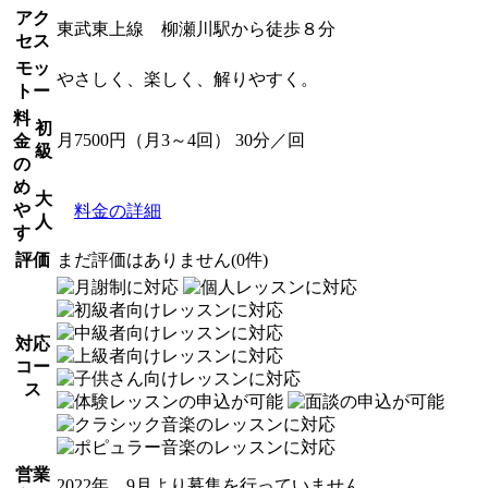
アク
東武東上線 柳瀬川駅から徒歩８分
セス
モッ
やさしく、楽しく、解りやすく。
トー
料
初
月7500円（月3～4回） 30分／回
金
級
の
め
大
や
料金の詳細
人
す
評価
まだ評価はありません(0件)
対応
コー
ス
営業
2022年 9月より募集を行っていません。