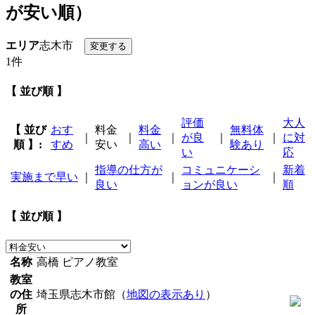
が安い順）
エリア
志木市
1件
【 並び順 】
評価
大人
【 並び
おす
料金
料金
無料体
｜
｜
｜
が良
｜
｜
に対
順 】:
すめ
安い
高い
験あり
い
応
指導の仕方が
コミュニケーシ
新着
実施まで早い
｜
｜
｜
良い
ョンが良い
順
【 並び順 】
名称
高橋 ピアノ教室
教室
の住
埼玉県志木市館（
地図の表示あり
）
所