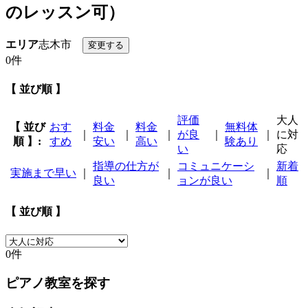
のレッスン可）
エリア
志木市
0件
【 並び順 】
評価
大人
【 並び
おす
料金
料金
無料体
｜
｜
｜
が良
｜
｜
に対
順 】:
すめ
安い
高い
験あり
い
応
指導の仕方が
コミュニケーシ
新着
実施まで早い
｜
｜
｜
良い
ョンが良い
順
【 並び順 】
0件
ピアノ教室を探す