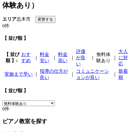
体験あり）
エリア
志木市
0件
【 並び順 】
評価
大人
【 並び
おす
料金
料金
無料体
｜
｜
｜
が良
｜
｜
に対
順 】:
すめ
安い
高い
験あり
い
応
指導の仕方が
コミュニケーシ
新着
実施まで早い
｜
｜
｜
良い
ョンが良い
順
【 並び順 】
0件
ピアノ教室を探す