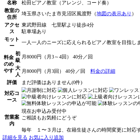
名称
松田ピアノ教室（アレンジ、コード奏）
教室の
埼玉県さいたま市見沼区風渡野（
地図の表示あり
）
住所
アクセ
東武野田線 七里駅より徒歩4分
ス
駐車場あり
モット
一人一人のニーズに応えられるピアノ教室を目指し
ー
初
月8000円（月3～4回） 40分／回
料金
級
のめ
大
やす
月8000円（月3回） 40分／回
料金の詳細
人
評価
まだ評価はありません(0件)
対応コ
ース
現在お申込み受付中
営業案
ご相談もお気軽にどうぞ
内
毎年 １〜３月は、在籍生徒さんの時間変更に対応す
詳細を見る
お気に入り追加