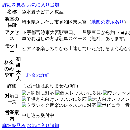
詳細を見る
お気に入り追加
名称
魚水愛子ピアノ教室
教室の
埼玉県さいたま市見沼区東大宮（
地図の表示あり
）
住所
アクセ
JR宇都宮線東大宮駅東口、土呂駅東口から約1kmほ
ス
車でお越しの方は駐車スペース（無料）あります。
モット
ピアノを楽しみながら上達していただけるよう心が
ー
初
料金
級
のめ
大
やす
料金の詳細
人
評価
まだ評価はありません(0件)
対応コ
ース
営業案
申し込み受付中
内
詳細を見る
お気に入り追加