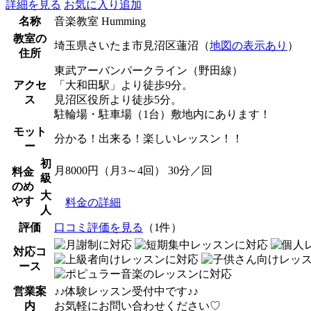
詳細を見る
お気に入り追加
名称
音楽教室 Humming
教室の
埼玉県さいたま市見沼区蓮沼（
地図の表示あり
）
住所
東武アーバンパークライン（野田線）
アクセ
「大和田駅」より徒歩9分。
ス
見沼区役所より徒歩5分。
駐輪場・駐車場（1台）敷地内にあります！
モット
分かる！出来る！楽しいレッスン！！
ー
初
月8000円（月3～4回） 30分／回
料金
級
のめ
大
やす
料金の詳細
人
評価
口コミ評価を見る
（1件）
対応コ
ース
営業案
♪♪体験レッスン受付中です♪♪
内
お気軽にお問い合わせください♡