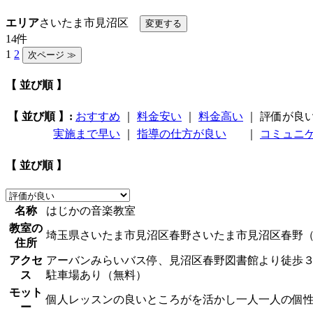
エリア
さいたま市見沼区
14件
1
2
【 並び順 】
【 並び順 】:
おすすめ
｜
料金安い
｜
料金高い
｜
評価が良
実施まで早い
｜
指導の仕方が良い
｜
コミュニ
【 並び順 】
名称
はじかの音楽教室
教室の
埼玉県さいたま市見沼区春野さいたま市見沼区春野
住所
アクセ
アーバンみらいバス停、見沼区春野図書館より徒歩
ス
駐車場あり（無料）
モット
個人レッスンの良いところがを活かし一人一人の個
ー