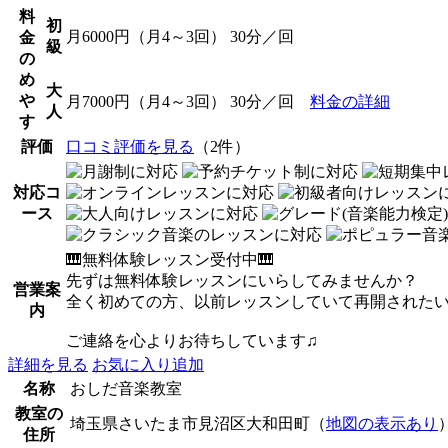
料
初
月6000円（月4～3回） 30分／回
金
級
の
め
大
や
月7000円（月4～3回） 30分／回
料金の詳細
人
す
評価
口コミ評価を見る
（2件）
対応コ
ース
🎹無料体験レッスン受付中🎹
先ずは無料体験レッスンにいらしてみませんか？
営業案
全く初めての方、以前レッスンしていて再開された
内
ご連絡を心よりお待ちしています♫
詳細を見る
お気に入り追加
名称
おしだ音楽教室
教室の
埼玉県さいたま市見沼区大和田町（
地図の表示あり
住所