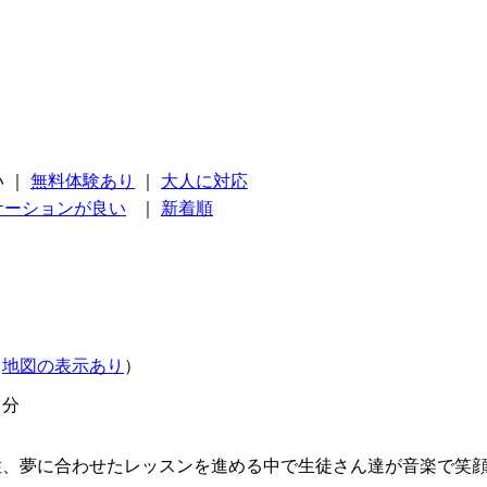
い
｜
無料体験あり
｜
大人に対応
ケーションが良い
｜
新着順
（
地図の表示あり
）
３分
性、夢に合わせたレッスンを進める中で生徒さん達が音楽で笑