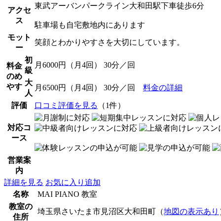
東武アーバンパークライン大和田駅下車徒歩6分
アクセ
ス
駐車場も自宅敷地内にあります
モット
笑顔とわかりやすさを大切にしています。
ー
初
月6000円（月4回） 30分／回
料金
級
のめ
大
やす
月6500円（月4回） 30分／回
料金の詳細
人
評価
口コミ評価を見る
（1件）
対応コ
ース
営業案
内
詳細を見る
お気に入り追加
名称
MAI PIANO 教室
教室の
埼玉県さいたま市見沼区大和田町（
地図の表示あり
住所