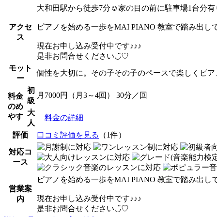
大和田駅から徒歩7分☺︎家の目の前に駐車場1台分有
アクセ
ピアノを始める一歩をMAI PIANO 教室で踏み出し
ス
現在お申し込み受付中です♪♪♪
是非お問合せください◡̈♡
モット
個性を大切に。その子その子のペースで楽しくピア
ー
初
月7000円（月3～4回） 30分／回
料金
級
のめ
大
やす
料金の詳細
人
評価
口コミ評価を見る
（1件）
対応コ
ース
ピアノを始める一歩をMAI PIANO 教室で踏み出し
営業案
現在お申し込み受付中です♪♪♪
内
是非お問合せください◡̈♡