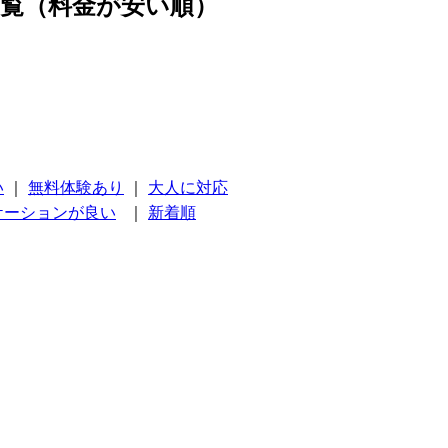
覧（料金が安い順）
い
｜
無料体験あり
｜
大人に対応
ケーションが良い
｜
新着順
）