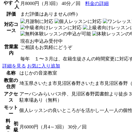
大
やす
月8000円（月3回） 40分／回
料金の詳細
人
評価
まだ評価はありません(0件)
対応コ
ース
現在お申込み受付中
営業案
ご相談もお気軽にどうぞ
内
毎年 １〜３月は、在籍生徒さんの時間変更に対応す
詳細を見る
お気に入り追加
名称
はじかの音楽教室
教室の
埼玉県さいたま市見沼区春野さいたま市見沼区春野
住所
アクセ
アーバンみらいバス停、見沼区春野図書館より徒歩
ス
駐車場あり（無料）
モット
個人レッスンの良いところがを活かし一人一人の個
ー
料
初
月6000円（月4～3回） 30分／回
金
級