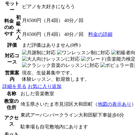
モット
ピアノを大好きになろう
ー
初
月6500円（月4回） 40分／回
料金
級
のめ
大
やす
月6500円（月4回） 40分／回
料金の詳細
人
評価
まだ評価はありません(0件)
対応コ
ース
営業案
現在、生徒募集中です。
内
体験レッスン、歓迎致します。
詳細を見る
お気に入り追加
名称
おしだ音楽教室
教室の
埼玉県さいたま市見沼区大和田町（
地図の表示あり
住所
東武アーバンパークライン大和田駅下車徒歩6分
アクセ
ス
駐車場も自宅敷地内にあります
モット