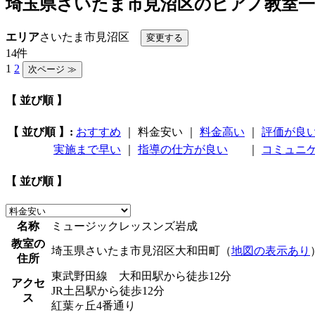
埼玉県さいたま市見沼区のピアノ教室一
エリア
さいたま市見沼区
14件
1
2
【 並び順 】
【 並び順 】:
おすすめ
｜
料金安い
｜
料金高い
｜
評価が良
実施まで早い
｜
指導の仕方が良い
｜
コミュニ
【 並び順 】
名称
ミュージックレッスンズ岩成
教室の
埼玉県さいたま市見沼区大和田町（
地図の表示あり
住所
東武野田線 大和田駅から徒歩12分
アクセ
JR土呂駅から徒歩12分
ス
紅葉ヶ丘4番通り