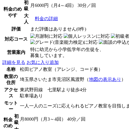
初
月6000円（月4～4回） 30分／回
級
料金のめ
やす
大
料金の詳細
人
評価
まだ評価はありません(0件)
対応コース
特に幼児から小学低学年の生徒を、
営業案内
募集しています。
詳細を見る
お気に入り追加
名称
松田ピアノ教室（アレンジ、コード奏）
教室の
埼玉県さいたま市見沼区風渡野（
地図の表示あり
）
住所
アクセ
東武野田線 七里駅より徒歩4分
ス
駐車場あり
モット
一人一人のニーズに応えられるピアノ教室を目指し
ー
初
月8000円（月3～4回） 40分／回
料金
級
のめ