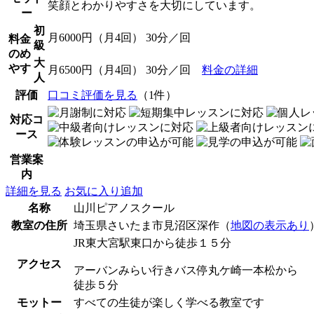
笑顔とわかりやすさを大切にしています。
ー
初
月6000円（月4回） 30分／回
料金
級
のめ
大
やす
月6500円（月4回） 30分／回
料金の詳細
人
評価
口コミ評価を見る
（1件）
対応コ
ース
営業案
内
詳細を見る
お気に入り追加
名称
山川ピアノスクール
教室の住所
埼玉県さいたま市見沼区深作（
地図の表示あり
JR東大宮駅東口から徒歩１５分
アクセス
アーバンみらい行きバス停丸ケ崎一本松から
徒歩５分
モットー
すべての生徒が楽しく学べる教室です