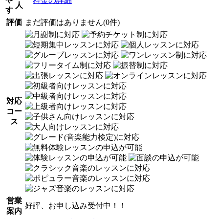
料金の詳細
人
す
評価
まだ評価はありません(0件)
対応
コー
ス
営業
好評、お申し込み受付中！！
案内