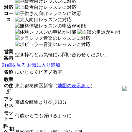
対応
コー
ス
営業
空き枠などお気軽にお問い合わせください。
案内
詳細を見る
お気に入り追加
名称
にいじゅくピアノ教室
教室
の住
東京都葛飾区新宿（
地図の表示あり
）
所
アク
京成金町駅より徒歩13分
セス
モッ
何歳からでも弾けるように
トー
料
初