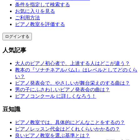
条件を指定して検索する
お気に入りを見る
ご利用方法
ピアノ教室を評価する
ログインする
人気記事
大人のピアノ初心者で、上達する人はどこが違う？
教本の『ソナチネアルバム1』はレベルとしてどのくら
い？
ピアノ発表会で、やさしいが舞台栄えのする曲は？
男の子にふさわしいピアノ発表会の曲は？
ピアノコンクール に詳しくなろう！
豆知識
ピアノ教室では、具体的にどんなことをするの？
ピアノレッスン代金はどくれくらいかかるの？
良いピアノ教室を選ぶ基準とは？