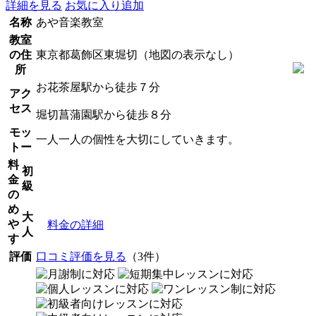
詳細を見る
お気に入り追加
名称
あや音楽教室
教室
の住
東京都葛飾区東堀切（地図の表示なし）
所
お花茶屋駅から徒歩７分
アク
セス
堀切菖蒲園駅から徒歩８分
モッ
一人一人の個性を大切にしていきます。
トー
料
初
金
級
の
め
大
や
料金の詳細
人
す
評価
口コミ評価を見る
（3件）