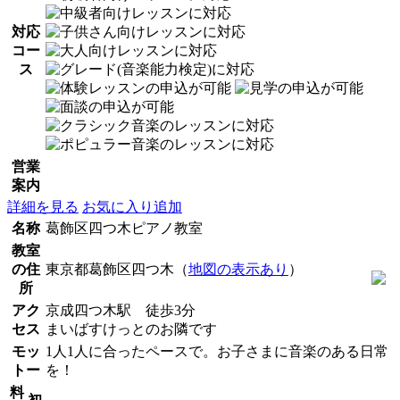
対応
コー
ス
営業
案内
詳細を見る
お気に入り追加
名称
葛飾区四つ木ピアノ教室
教室
の住
東京都葛飾区四つ木（
地図の表示あり
）
所
アク
京成四つ木駅 徒歩3分
セス
まいばすけっとのお隣です
モッ
1人1人に合ったペースで。お子さまに音楽のある日常
トー
を！
料