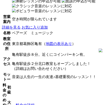
営業
空き時間が限られています
案内
詳細を見る
お気に入り追加
名称
ベアーズ ミュージック
教室
の住
東京都葛飾区亀有（
地図の表示あり
）
所
亀有駅徒歩８分。近くにコインパーキン有。
アク
亀有駅徒歩２分北口教室もオープンしました！
セス
（詳細はお問い合わせください）
モッ
音楽は人生の一生の友達♪基礎重視のレッスン！！
トー
料
初
金
級
の
め
大
や