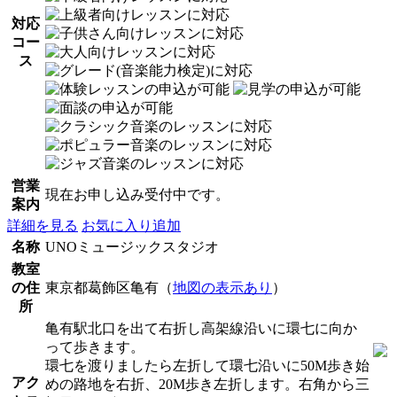
対応
コー
ス
営業
現在お申し込み受付中です。
案内
詳細を見る
お気に入り追加
名称
UNOミュージックスタジオ
教室
の住
東京都葛飾区亀有（
地図の表示あり
）
所
亀有駅北口を出て右折し高架線沿いに環七に向か
って歩きます。
環七を渡りましたら左折して環七沿いに50M歩き始
アク
めの路地を右折、20M歩き左折します。右角から三