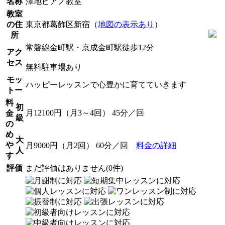
名称
澤地ピアノ教室
教室
の住
東京都葛飾区新宿（
地図の表示あり
）
所
常磐線金町駅・京成金町駅徒歩12分
アク
セス
無料駐車場あり
モッ
ハッピーレッスンで心豊かに育てていきます
トー
料
初
月12100円（月3～4回） 45分／回
金
級
の
め
大
や
月9000円（月2回） 60分／回
料金の詳細
人
す
評価
まだ評価はありません(0件)