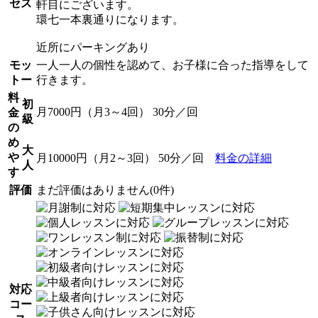
セス
軒目にございます。
環七一本裏通りになります。
近所にパーキングあり
モッ
一人一人の個性を認めて、お子様に合った指導をして
トー
行きます。
料
初
月7000円（月3～4回） 30分／回
金
級
の
め
大
や
月10000円（月2～3回） 50分／回
料金の詳細
人
す
評価
まだ評価はありません(0件)
対応
コー