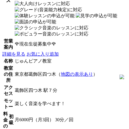
ス
営業
🌹現在生徒募集中🌹
案内
詳細を見る
お気に入り追加
名称
じゅんピアノ教室
教室
の住
東京都葛飾区四つ木（
地図の表示あり
）
所
アク
葛飾区四つ木 駅７分
セス
モッ
楽しく音楽を学べます！
トー
料
初
月6000円（月3回） 30分／回
金
級
の