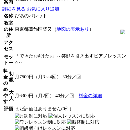
案内
詳細を見る
お気に入り追加
名称
ぴあのパレット
教室
の住
東京都葛飾区柴又（
地図の表示あり
）
所
アク
セス
「できた♪弾けた♪」～笑顔を引き出すピアノレッスン
モッ
⭐️～
トー
料
初
月7500円（月3～4回） 30分／回
金
級
の
め
大
や
月6300円（月2回） 40分／回
料金の詳細
人
す
評価
まだ評価はありません(0件)