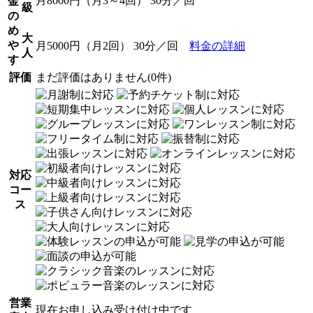
月8000円（月3～4回） 30分／回
金
級
の
め
大
や
月5000円（月2回） 30分／回
料金の詳細
人
す
評価
まだ評価はありません(0件)
対応
コー
ス
営業
現在お申し込み受け付け中です