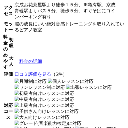
京成お花茶屋駅より徒歩１５分、JR亀有駅、京成
アク
青砥駅よりバス５分、徒歩５分。すぐそばにコイ
セス
ンパーキング有り
モッ
脳の成長にいい絶対音感トレーニングを取り入れてい
トー
るピアノ教室
料
初
金
級
の
め
大
や
料金の詳細
人
す
評価
口コミ評価を見る
（5件）
対応
コー
ス