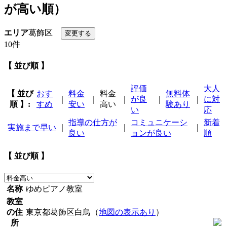
が高い順）
エリア
葛飾区
10件
【 並び順 】
評価
大人
【 並び
おす
料金
料金
無料体
｜
｜
｜
が良
｜
｜
に対
順 】:
すめ
安い
高い
験あり
い
応
指導の仕方が
コミュニケーシ
新着
実施まで早い
｜
｜
｜
良い
ョンが良い
順
【 並び順 】
名称
ゆめピアノ教室
教室
の住
東京都葛飾区白鳥（
地図の表示あり
）
所