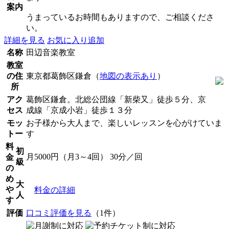
案内
うまっているお時間もありますので、ご相談くださ
い。
詳細を見る
お気に入り追加
名称
田辺音楽教室
教室
の住
東京都葛飾区鎌倉（
地図の表示あり
）
所
アク
葛飾区鎌倉。北総公団線「新柴又」徒歩５分、京
セス
成線「京成小岩」徒歩１３分
モッ
お子様から大人まで、楽しいレッスンを心がけていま
トー
す
料
初
月5000円（月3～4回） 30分／回
金
級
の
め
大
や
料金の詳細
人
す
評価
口コミ評価を見る
（1件）