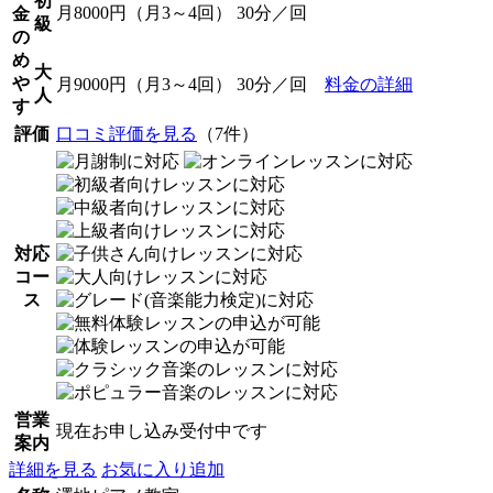
初
月8000円（月3～4回） 30分／回
金
級
の
め
大
や
月9000円（月3～4回） 30分／回
料金の詳細
人
す
評価
口コミ評価を見る
（7件）
対応
コー
ス
営業
現在お申し込み受付中です
案内
詳細を見る
お気に入り追加