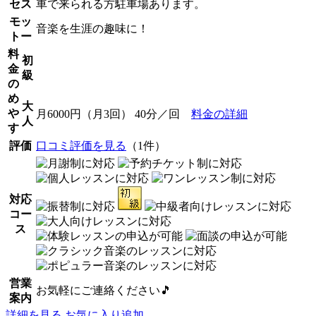
セス
車で来られる方駐車場あります。
モッ
音楽を生涯の趣味に！
トー
料
初
金
級
の
め
大
や
月6000円（月3回） 40分／回
料金の詳細
人
す
評価
口コミ評価を見る
（1件）
対応
コー
ス
営業
お気軽にご連絡ください🎵
案内
詳細を見る
お気に入り追加