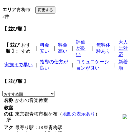
エリア
青梅市
2件
【 並び順 】
評価
大人
【 並び
おす
料金
料金
無料体
｜
｜
｜
が良
｜
｜
に対
順 】:
すめ
安い
高い
験あり
い
応
指導の仕方が
コミュニケーシ
新着
実施まで早い
｜
｜
｜
良い
ョンが良い
順
【 並び順 】
名称
かわの音楽教室
教室
の住
東京都青梅市根ケ布（
地図の表示あり
）
所
アク
最寄り駅：JR東青梅駅