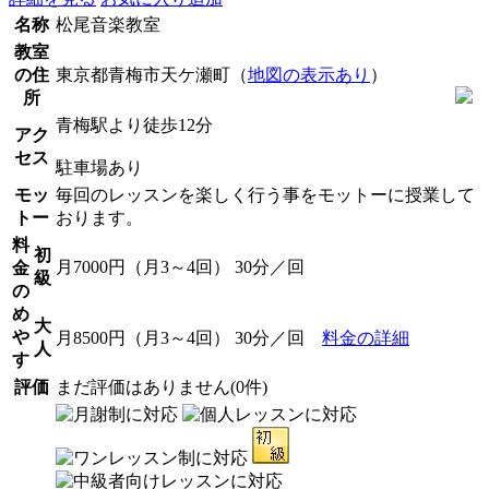
名称
松尾音楽教室
教室
の住
東京都青梅市天ケ瀬町（
地図の表示あり
）
所
青梅駅より徒歩12分
アク
セス
駐車場あり
モッ
毎回のレッスンを楽しく行う事をモットーに授業して
トー
おります。
料
初
月7000円（月3～4回） 30分／回
金
級
の
め
大
や
月8500円（月3～4回） 30分／回
料金の詳細
人
す
評価
まだ評価はありません(0件)