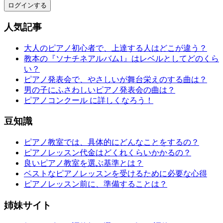
ログインする
人気記事
大人のピアノ初心者で、上達する人はどこが違う？
教本の『ソナチネアルバム1』はレベルとしてどのくら
い？
ピアノ発表会で、やさしいが舞台栄えのする曲は？
男の子にふさわしいピアノ発表会の曲は？
ピアノコンクール に詳しくなろう！
豆知識
ピアノ教室では、具体的にどんなことをするの？
ピアノレッスン代金はどくれくらいかかるの？
良いピアノ教室を選ぶ基準とは？
ベストなピアノレッスンを受けるために必要な心得
ピアノレッスン前に、準備することは？
姉妹サイト