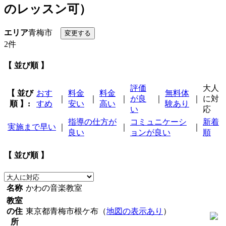
のレッスン可）
エリア
青梅市
2件
【 並び順 】
評価
大人
【 並び
おす
料金
料金
無料体
｜
｜
｜
が良
｜
｜
に対
順 】:
すめ
安い
高い
験あり
い
応
指導の仕方が
コミュニケーシ
新着
実施まで早い
｜
｜
｜
良い
ョンが良い
順
【 並び順 】
名称
かわの音楽教室
教室
の住
東京都青梅市根ケ布（
地図の表示あり
）
所