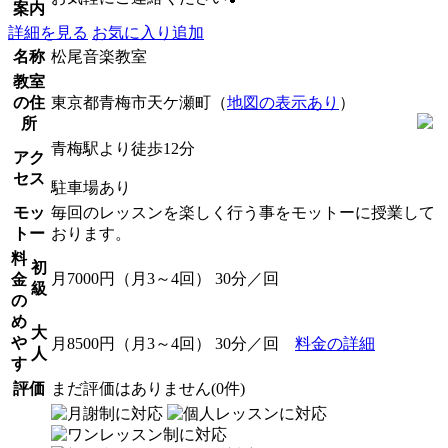
案内
詳細を見る
お気に入り追加
名称
松尾音楽教室
教室
の住
東京都青梅市天ケ瀬町（
地図の表示あり
）
所
青梅駅より徒歩12分
アク
セス
駐車場あり
モッ
毎回のレッスンを楽しく行う事をモットーに授業して
トー
おります。
料
初
月7000円（月3～4回） 30分／回
金
級
の
め
大
や
月8500円（月3～4回） 30分／回
料金の詳細
人
す
評価
まだ評価はありません(0件)