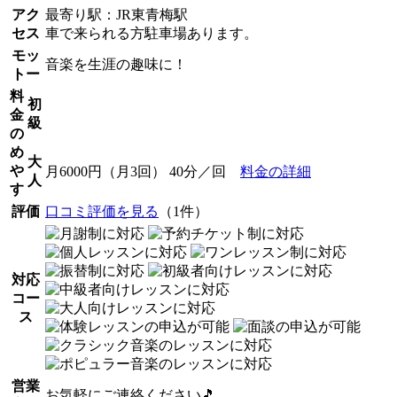
アク
最寄り駅：JR東青梅駅
セス
車で来られる方駐車場あります。
モッ
音楽を生涯の趣味に！
トー
料
初
金
級
の
め
大
や
月6000円（月3回） 40分／回
料金の詳細
人
す
評価
口コミ評価を見る
（1件）
対応
コー
ス
営業
お気軽にご連絡ください🎵