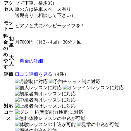
アク
ブで下車、徒歩3分
セス
車の方は駐車スペース有り
送迎有り（相談して下さい）
モッ
ピアノと共にパッピーライフを！
トー
料
初
月7000円（月3～4回） 30分／回
金
級
の
め
大
や
料金の詳細
人
す
評価
口コミ評価を見る
（4件）
対応
コー
ス