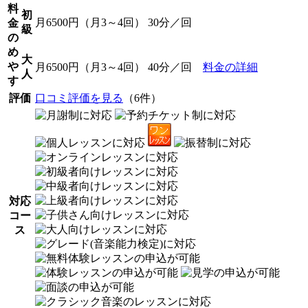
料
初
月6500円（月3～4回） 30分／回
金
級
の
め
大
や
月6500円（月3～4回） 40分／回
料金の詳細
人
す
評価
口コミ評価を見る
（6件）
対応
コー
ス