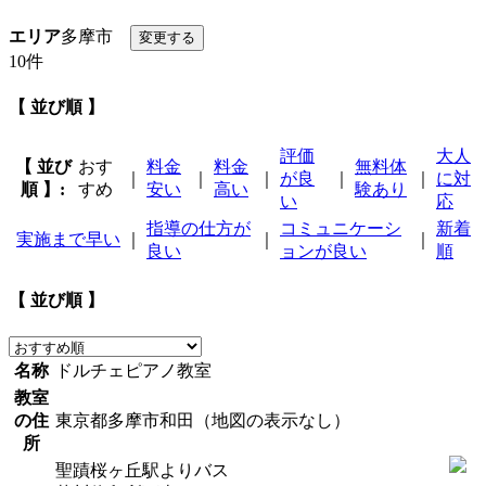
エリア
多摩市
10件
【 並び順 】
評価
大人
【 並び
おす
料金
料金
無料体
｜
｜
｜
が良
｜
｜
に対
順 】:
すめ
安い
高い
験あり
い
応
指導の仕方が
コミュニケーシ
新着
実施まで早い
｜
｜
｜
良い
ョンが良い
順
【 並び順 】
名称
ドルチェピアノ教室
教室
の住
東京都多摩市和田（地図の表示なし）
所
聖蹟桜ヶ丘駅よりバス