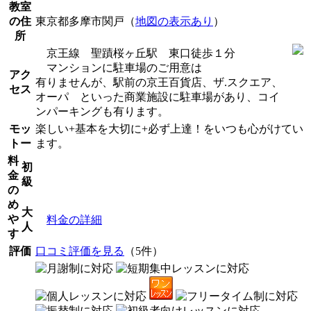
教室
の住
東京都多摩市関戸（
地図の表示あり
）
所
京王線 聖蹟桜ヶ丘駅 東口徒歩１分
マンションに駐車場のご用意は
アク
有りませんが、駅前の京王百貨店、ザ.スクエア、
セス
オーパ といった商業施設に駐車場があり、コイ
ンパーキングも有ります。
モッ
楽しい+基本を大切に+必ず上達！をいつも心がけてい
トー
ます。
料
初
金
級
の
め
大
や
料金の詳細
人
す
評価
口コミ評価を見る
（5件）