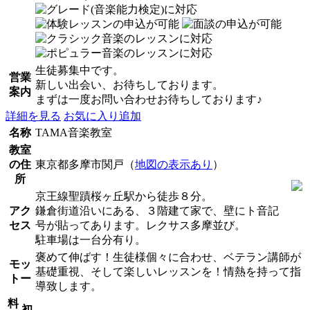
生徒募集中です。
営業
新しい出会い、お待ちしております。
案内
まずは一度お問い合わせお待ちしております♪
詳細を見る
お気に入り追加
名称
TAMA音楽教室
教室
の住
東京都多摩市関戸（
地図の表示あり
）
所
京王線聖蹟桜ヶ丘駅から徒歩８分。
アク
鎌倉街道沿いにある、３階建て家で、壁にト音記
セス
号が貼ってあります。レクサス多摩並び。
駐車場は一台分有り。
褒めて伸ばす！生徒様個々に合わせ、ベテラン講師が
モッ
基礎重視、そして楽しいレッスンを！情熱を持って指
トー
導致します。
料
初