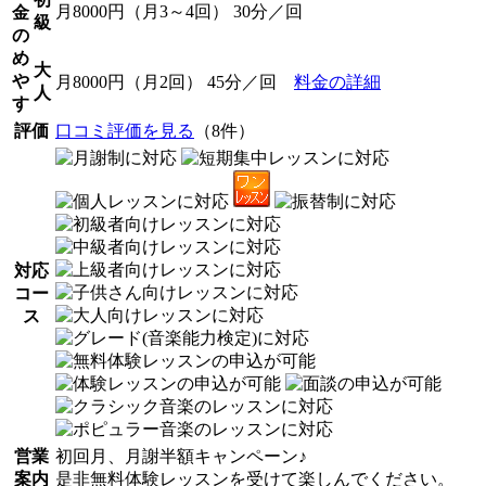
月8000円（月3～4回） 30分／回
金
級
の
め
大
や
月8000円（月2回） 45分／回
料金の詳細
人
す
評価
口コミ評価を見る
（8件）
対応
コー
ス
営業
初回月、月謝半額キャンペーン♪
案内
是非無料体験レッスンを受けて楽しんでください。