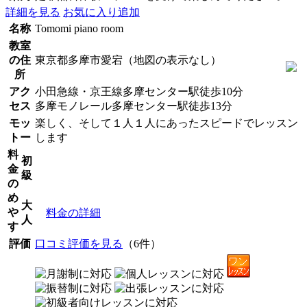
詳細を見る
お気に入り追加
名称
Tomomi piano room
教室
の住
東京都多摩市愛宕（地図の表示なし）
所
アク
小田急線・京王線多摩センター駅徒歩10分
セス
多摩モノレール多摩センター駅徒歩13分
モッ
楽しく、そして１人１人にあったスピードでレッスン
トー
します
料
初
金
級
の
め
大
や
料金の詳細
人
す
評価
口コミ評価を見る
（6件）