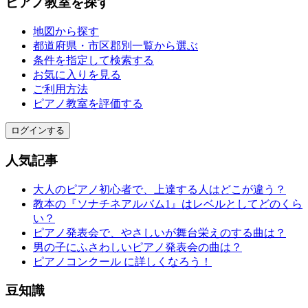
ピアノ教室を探す
地図から探す
都道府県・市区郡別一覧から選ぶ
条件を指定して検索する
お気に入りを見る
ご利用方法
ピアノ教室を評価する
ログインする
人気記事
大人のピアノ初心者で、上達する人はどこが違う？
教本の『ソナチネアルバム1』はレベルとしてどのくら
い？
ピアノ発表会で、やさしいが舞台栄えのする曲は？
男の子にふさわしいピアノ発表会の曲は？
ピアノコンクール に詳しくなろう！
豆知識