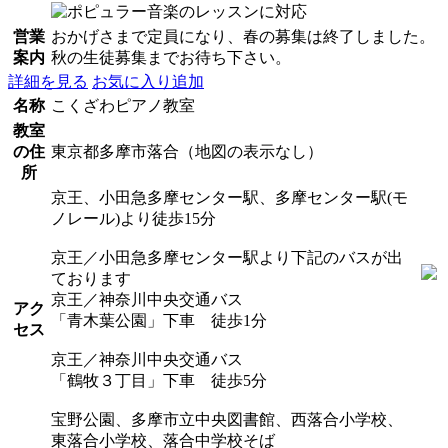
営業
おかげさまで定員になり、春の募集は終了しました。
案内
秋の生徒募集までお待ち下さい。
詳細を見る
お気に入り追加
名称
こくざわピアノ教室
教室
の住
東京都多摩市落合（地図の表示なし）
所
京王、小田急多摩センター駅、多摩センター駅(モ
ノレール)より徒歩15分
京王／小田急多摩センター駅より下記のバスが出
ております
京王／神奈川中央交通バス
アク
「青木葉公園」下車 徒歩1分
セス
京王／神奈川中央交通バス
「鶴牧３丁目」下車 徒歩5分
宝野公園、多摩市立中央図書館、西落合小学校、
東落合小学校、落合中学校そば