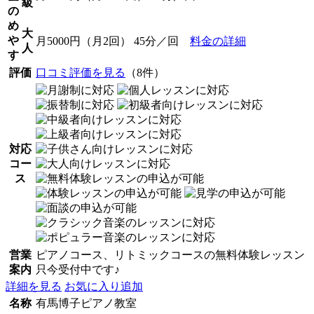
級
の
め
大
や
月5000円（月2回） 45分／回
料金の詳細
人
す
評価
口コミ評価を見る
（8件）
対応
コー
ス
営業
ピアノコース、リトミックコースの無料体験レッスン
案内
只今受付中です♪
詳細を見る
お気に入り追加
名称
有馬博子ピアノ教室