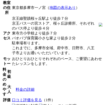
教室
の住
東京都多摩市一ノ宮（
地図の表示あり
）
所
京王線聖蹟桜ヶ丘駅より徒歩７分
京王バス一の宮ストア、桜ヶ丘診療所、それぞれ
のバス停より徒歩４分
アク
東寺方小学校より徒歩７分
セス
バオバブ保育園小さな家より徒歩２分
駐車場有ります。
これまでに、多摩市全域、府中市、日野市、八王
子市よりお通いいただいています。
モッ
おひとりおひとりそれぞれのペース、ご要望にあわせ
トー
たレッスンをします。
料
初
金
級
の
め
大
や
料金の詳細
人
す
評価
口コミ評価を見る
（1件）