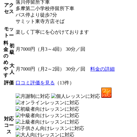
落川停留所下車
アク
多摩第二小学校停留所下車
セス
バス停より徒歩7分
サミット東寺方店そば
モッ
楽しく丁寧にを心がけております
トー
料
初
月7000円（月3～4回） 30分／回
金
級
の
め
大
や
月7000円（月2～2回） 30分／回
料金の詳細
人
す
評価
口コミ評価を見る
（13件）
対応
コー
ス