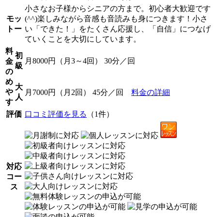
小さなお子様からシニアの方まで。初心者大歓迎です
モッ
(^^)楽しみながら音感も音読みも身につきます！小さ
トー
い「できた！」をたくさん応援し、「自信」につなげ
ていくことを大切にしています。
料
初
月8000円（月3～4回） 30分／回
金
級
の
め
大
や
月7000円（月2回） 45分／回
料金の詳細
人
す
評価
口コミ評価を見る
（1件）
対応
コー
ス