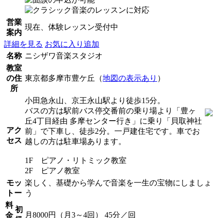
営業
現在、体験レッスン受付中
案内
詳細を見る
お気に入り追加
名称
ニシザワ音楽スタジオ
教室
の住
東京都多摩市豊ケ丘（
地図の表示あり
）
所
小田急永山、京王永山駅より徒歩15分。
バスの方は駅前バス停交番前の乗り場より「豊ヶ
丘4丁目経由 多摩センター行き」に乗り「貝取神社
アク
前」で下車し、徒歩2分。一戸建住宅です。車でお
セス
越しの方は駐車場あります。
1F ピアノ・リトミック教室
2F ピアノ教室
モッ
楽しく、基礎から学んで音楽を一生の宝物にしましょ
トー
う
料
初
月8000円（月3～4回） 45分／回
金