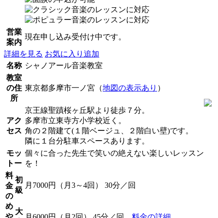
営業
現在申し込み受付け中です。
案内
詳細を見る
お気に入り追加
名称
シャノアール音楽教室
教室
の住
東京都多摩市一ノ宮（
地図の表示あり
）
所
京王線聖蹟桜ヶ丘駅より徒歩７分。
アク
多摩市立東寺方小学校近く。
セス
角の２階建て(１階ベージュ、２階白い壁)です。
隣に１台分駐車スペースあります。
モッ
個々に合った先生で笑いの絶えない楽しいレッスン
トー
を！
料
初
月7000円（月3～4回） 30分／回
金
級
の
め
大
や
月6000円（月2回） 45分／回
料金の詳細