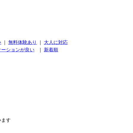
い
｜
無料体験あり
｜
大人に対応
ケーションが良い
｜
新着順
います