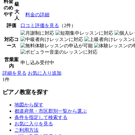
料金
級
のめ
大
やす
料金の詳細
人
評価
口コミ評価を見る
（2件）
対応コ
ース
営業案
申し込み受付中
内
詳細を見る
お気に入り追加
1件
ピアノ教室を探す
地図から探す
都道府県・市区郡別一覧から選ぶ
条件を指定して検索する
お気に入りを見る
ご利用方法