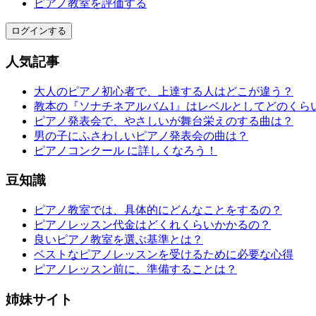
ピアノ教室を評価する
ログインする
人気記事
大人のピアノ初心者で、上達する人はどこが違う？
教本の『ソナチネアルバム1』はレベルとしてどのくら
ピアノ発表会で、やさしいが舞台栄えのする曲は？
男の子にふさわしいピアノ発表会の曲は？
ピアノコンクール に詳しくなろう！
豆知識
ピアノ教室では、具体的にどんなことをするの？
ピアノレッスン代金はどくれくらいかかるの？
良いピアノ教室を選ぶ基準とは？
ベストなピアノレッスンを受けるために必要な心得
ピアノレッスン前に、準備することは？
姉妹サイト