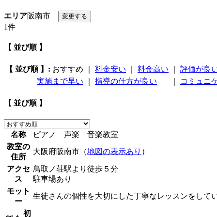
エリア
阪南市
1件
【 並び順 】
【 並び順 】:
おすすめ
｜
料金安い
｜
料金高い
｜
評価が良
実施まで早い
｜
指導の仕方が良い
｜
コミュニ
【 並び順 】
名称
ピアノ 声楽 音楽教室
教室の
大阪府阪南市（
地図の表示あり
）
住所
アクセ
鳥取ノ荘駅より徒歩５分
ス
駐車場あり
モット
生徒さんの個性を大切にした丁寧なレッスンをして
ー
初