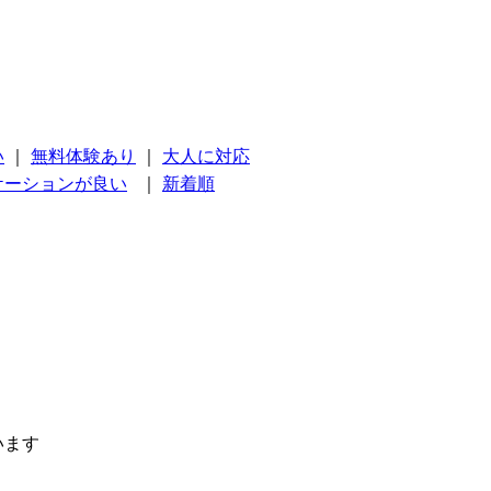
い
｜
無料体験あり
｜
大人に対応
ケーションが良い
｜
新着順
います