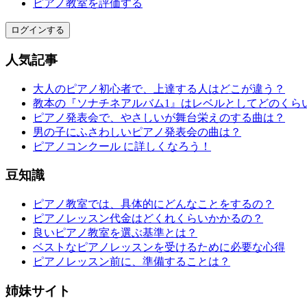
ピアノ教室を評価する
ログインする
人気記事
大人のピアノ初心者で、上達する人はどこが違う？
教本の『ソナチネアルバム1』はレベルとしてどのくら
ピアノ発表会で、やさしいが舞台栄えのする曲は？
男の子にふさわしいピアノ発表会の曲は？
ピアノコンクール に詳しくなろう！
豆知識
ピアノ教室では、具体的にどんなことをするの？
ピアノレッスン代金はどくれくらいかかるの？
良いピアノ教室を選ぶ基準とは？
ベストなピアノレッスンを受けるために必要な心得
ピアノレッスン前に、準備することは？
姉妹サイト