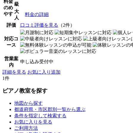
料金
級
のめ
大
やす
料金の詳細
人
評価
口コミ評価を見る
（2件）
対応コ
ース
営業案
申し込み受付中
内
詳細を見る
お気に入り追加
1件
ピアノ教室を探す
地図から探す
都道府県・市区郡別一覧から選ぶ
条件を指定して検索する
お気に入りを見る
ご利用方法