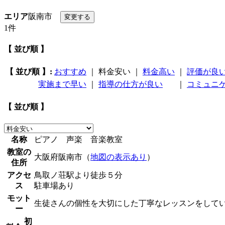
エリア
阪南市
1件
【 並び順 】
【 並び順 】:
おすすめ
｜
料金安い
｜
料金高い
｜
評価が良
実施まで早い
｜
指導の仕方が良い
｜
コミュニ
【 並び順 】
名称
ピアノ 声楽 音楽教室
教室の
大阪府阪南市（
地図の表示あり
）
住所
アクセ
鳥取ノ荘駅より徒歩５分
ス
駐車場あり
モット
生徒さんの個性を大切にした丁寧なレッスンをして
ー
初