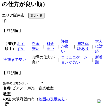
の仕方が良い順）
エリア
阪南市
1件
【 並び順 】
評価
大人
【 並び
おす
料金
料金
無料体
｜
｜
｜
が良
｜
｜
に対
順 】:
すめ
安い
高い
験あり
い
応
指導の仕方が
コミュニケーシ
新着
実施まで早い
｜
｜
｜
良い
ョンが良い
順
【 並び順 】
名称
ピアノ 声楽 音楽教室
教室
の住
大阪府阪南市（
地図の表示あり
）
所