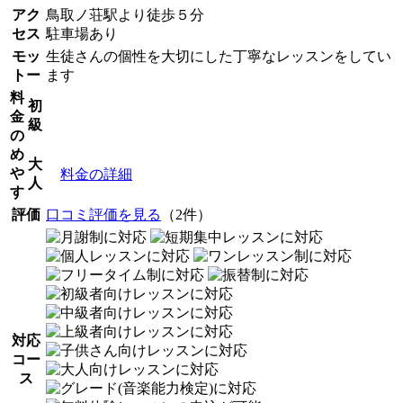
アク
鳥取ノ荘駅より徒歩５分
セス
駐車場あり
モッ
生徒さんの個性を大切にした丁寧なレッスンをしてい
トー
ます
料
初
金
級
の
め
大
や
料金の詳細
人
す
評価
口コミ評価を見る
（2件）
対応
コー
ス