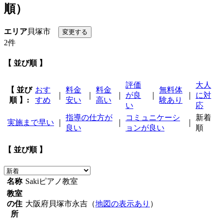
順）
エリア
貝塚市
2件
【 並び順 】
評価
大人
【 並び
おす
料金
料金
無料体
｜
｜
｜
が良
｜
｜
に対
順 】:
すめ
安い
高い
験あり
い
応
指導の仕方が
コミュニケーシ
新着
実施まで早い
｜
｜
｜
良い
ョンが良い
順
【 並び順 】
名称
Sakiピアノ教室
教室
の住
大阪府貝塚市永吉（
地図の表示あり
）
所