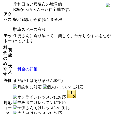
岸和田市と貝塚市の境界線
R26から西へ入った住宅地です。
アク
セス
蛸地蔵駅から徒歩１３分程
駐車スペース有り
モッ
生徒さんに寄り添って、楽しく、分かりやすいを心が
トー
けています。
料
初
金
級
の
め
大
や
料金の詳細
人
す
評価
まだ評価はありません(0件)
対応
コー
ス