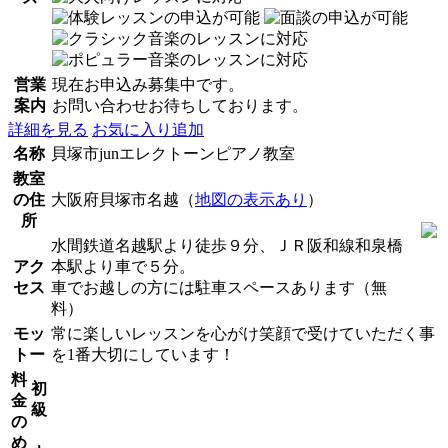
営業
現在お申込み募集中です。
案内
お問い合わせお待ちしております。
詳細を見る
お気に入り追加
名称
貝塚市junエレクトーンピアノ教室
教室
の住
大阪府貝塚市名越（
地図の表示あり
）
所
水間鉄道名越駅より徒歩９分、ＪＲ阪和線和泉橋
アク
本駅より車で５分。
セス
車でお越しの方には駐車スペースあります（無
料）
モッ
常に楽しいレッスンを心がけ笑顔で受けていただく事
トー
を1番大切にしています！
料
初
金
級
の
め