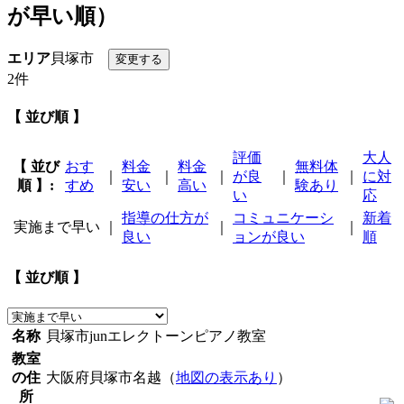
が早い順）
エリア
貝塚市
2件
【 並び順 】
評価
大人
【 並び
おす
料金
料金
無料体
｜
｜
｜
が良
｜
｜
に対
順 】:
すめ
安い
高い
験あり
い
応
指導の仕方が
コミュニケーシ
新着
実施まで早い
｜
｜
｜
良い
ョンが良い
順
【 並び順 】
名称
貝塚市junエレクトーンピアノ教室
教室
の住
大阪府貝塚市名越（
地図の表示あり
）
所