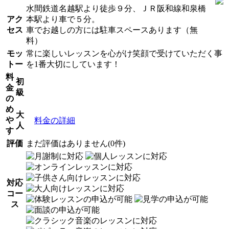
水間鉄道名越駅より徒歩９分、ＪＲ阪和線和泉橋
アク
本駅より車で５分。
セス
車でお越しの方には駐車スペースあります（無
料）
モッ
常に楽しいレッスンを心がけ笑顔で受けていただく事
トー
を1番大切にしています！
料
初
金
級
の
め
大
や
料金の詳細
人
す
評価
まだ評価はありません(0件)
対応
コー
ス