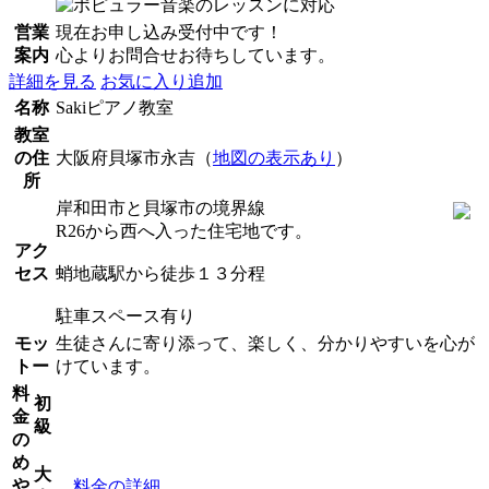
営業
現在お申し込み受付中です！
案内
心よりお問合せお待ちしています。
詳細を見る
お気に入り追加
名称
Sakiピアノ教室
教室
の住
大阪府貝塚市永吉（
地図の表示あり
）
所
岸和田市と貝塚市の境界線
R26から西へ入った住宅地です。
アク
セス
蛸地蔵駅から徒歩１３分程
駐車スペース有り
モッ
生徒さんに寄り添って、楽しく、分かりやすいを心が
トー
けています。
料
初
金
級
の
め
大
や
料金の詳細