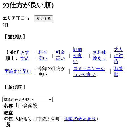
の仕方が良い順）
エリア
守口市
2件
【 並び順 】
評価
大人
【 並び
おす
料金
料金
無料体
｜
｜
｜
が良
｜
｜
に対
順 】:
すめ
安い
高い
験あり
い
応
指導の仕方が
コミュニケーシ
新着
実施まで早い
｜
｜
｜
良い
ョンが良い
順
【 並び順 】
名称
山下音楽院
教室
の住
大阪府守口市佐太東町（
地図の表示あり
）
所