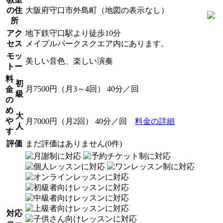
の住
大阪府守口市外島町（地図の表示なし）
所
アク
地下鉄守口駅より徒歩10分
セス
メイプルパークスクエア内にあります。
モッ
美しい音色、楽しい演奏
トー
料
初
月7500円（月3～4回） 40分／回
金
級
の
め
大
や
月7000円（月2回） 40分／回
料金の詳細
人
す
評価
まだ評価はありません(0件)
対応