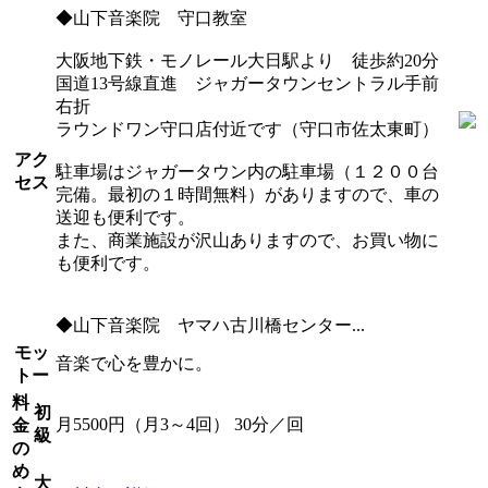
◆山下音楽院 守口教室
大阪地下鉄・モノレール大日駅より 徒歩約20分
国道13号線直進 ジャガータウンセントラル手前
右折
ラウンドワン守口店付近です（守口市佐太東町）
アク
駐車場はジャガータウン内の駐車場（１２００台
セス
完備。最初の１時間無料）がありますので、車の
送迎も便利です。
また、商業施設が沢山ありますので、お買い物に
も便利です。
◆山下音楽院 ヤマハ古川橋センター...
モッ
音楽で心を豊かに。
トー
料
初
月5500円（月3～4回） 30分／回
金
級
の
め
大