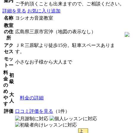
案内
ご予約頂くことも出来ますので、ご相談ください。
詳細を見る
お気に入り追加
名称
ヨシオカ音楽教室
教室
の住
広島県三原市宮沖（地図の表示なし）
所
アク
ＪＲ三原駅より徒歩15分。駐車スペースありま
セス
す。
モッ
小さなお子様から大人まで
トー
料
初
金
級
の
め
大
や
料金の詳細
人
す
評価
口コミ評価を見る
（1件）