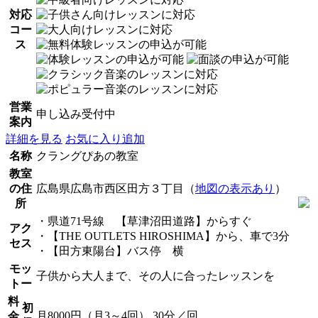
対応
コー
ス
営業
申し込み受付中
案内
詳細を見る
お気に入り追加
名称
クラングぴあの教室
教室
の住
広島県広島市西区田方３丁目（
地図の表示あり
）
所
・県道71号線 【草津沼田道路】からすぐ
アク
・【THE OUTLETS HIROSHIMA】から、車で3分
セス
・【田方東陽台】バス停 横
モッ
子供から大人まで、その人に合ったレッスンを
トー
料
初
月8000円（月3～4回） 30分／回
金