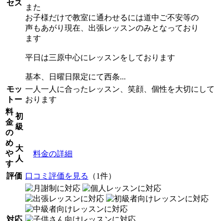
セス
また
お子様だけで教室に通わせるには道中ご不安等の
声もあがり現在、出張レッスンのみとなっており
ます
平日は三原中心にレッスンをしております
基本、日曜日限定にて西条...
モッ
一人一人に合ったレッスン、笑顔、個性を大切にして
トー
おります
料
初
金
級
の
め
大
や
料金の詳細
人
す
評価
口コミ評価を見る
（1件）
対応