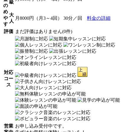
級
の
め
大
や
月8000円（月3～4回） 30分／回
料金の詳細
人
す
評価
まだ評価はありません(0件)
対応
コー
ス
営業
お申し込み受付中です。