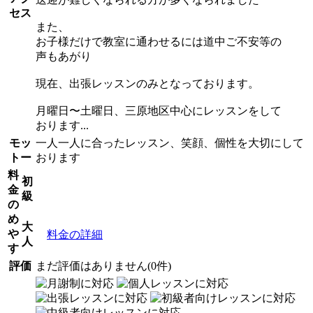
セス
また、
お子様だけで教室に通わせるには道中ご不安等の
声もあがり
現在、出張レッスンのみとなっております。
月曜日〜土曜日、三原地区中心にレッスンをして
おります...
モッ
一人一人に合ったレッスン、笑顔、個性を大切にして
トー
おります
料
初
金
級
の
め
大
や
料金の詳細
人
す
評価
まだ評価はありません(0件)