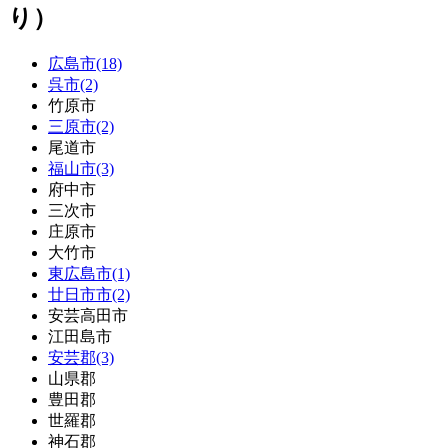
り）
広島市(18)
呉市(2)
竹原市
三原市(2)
尾道市
福山市(3)
府中市
三次市
庄原市
大竹市
東広島市(1)
廿日市市(2)
安芸高田市
江田島市
安芸郡(3)
山県郡
豊田郡
世羅郡
神石郡