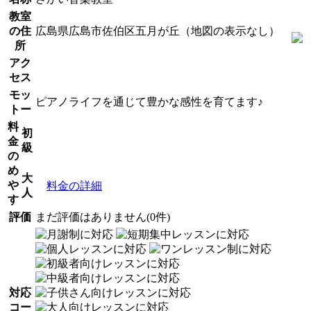
教室
の住
広島県広島市佐伯区五月が丘（地図の表示なし）
所
アク
セス
モッ
ピアノライフを通じて豊かな感性を育てます♪
トー
料
初
金
級
の
め
大
や
料金の詳細
人
す
評価
まだ評価はありません(0件)
対応
コー