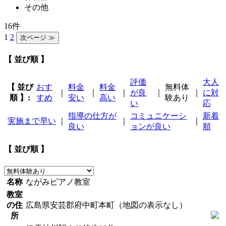
その他
16件
1
2
【 並び順 】
評価
大人
【 並び
おす
料金
料金
無料体
｜
｜
｜
が良
｜
｜
に対
順 】:
すめ
安い
高い
験あり
い
応
指導の仕方が
コミュニケーシ
新着
実施まで早い
｜
｜
｜
良い
ョンが良い
順
【 並び順 】
名称
ながみピアノ教室
教室
の住
広島県安芸郡府中町本町（地図の表示なし）
所