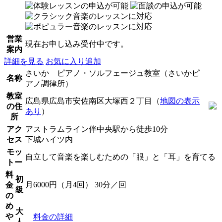
営業
現在お申し込み受付中です。
案内
詳細を見る
お気に入り追加
さいか ピアノ・ソルフェージュ教室（さいかピ
名称
アノ調律所）
教室
広島県広島市安佐南区大塚西２丁目（
地図の表示
の住
あり
）
所
アク
アストラムライン伴中央駅から徒歩10分
セス
下城ハイツ内
モッ
自立して音楽を楽しむための「眼」と「耳」を育てる
トー
料
初
月6000円（月4回） 30分／回
金
級
の
め
大
や
料金の詳細
人