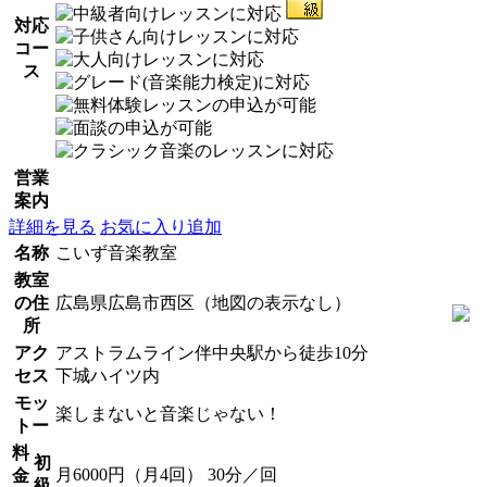
対応
コー
ス
営業
案内
詳細を見る
お気に入り追加
名称
こいず音楽教室
教室
の住
広島県広島市西区（地図の表示なし）
所
アク
アストラムライン伴中央駅から徒歩10分
セス
下城ハイツ内
モッ
楽しまないと音楽じゃない！
トー
料
初
月6000円（月4回） 30分／回
金
級