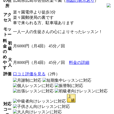
の住
広島県広島市佐伯区楽々園（
地図の表示あり
）
所
楽々園電停より徒歩3分
アク
楽々園郵便局の裏です
セス
車で来られる方、駐車場あります
モッ
一人一人の生徒さんの心によりそったレッスン！
トー
料
初
月6000円（月4回） 45分／回
金
級
の
め
大
や
月8000円（月4回） 45分／回
料金の詳細
人
す
評価
口コミ評価を見る
（2件）
対応
コー