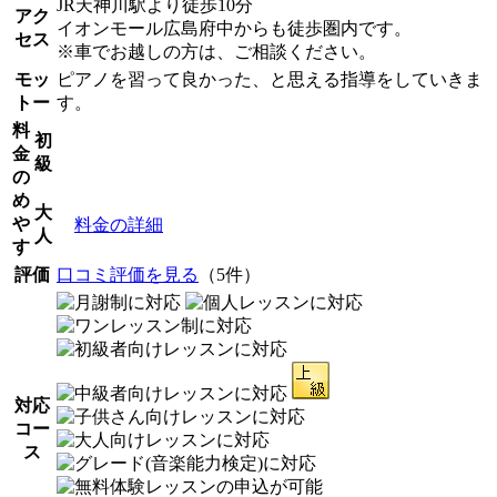
JR天神川駅より徒歩10分
アク
イオンモール広島府中からも徒歩圏内です。
セス
※車でお越しの方は、ご相談ください。
モッ
ピアノを習って良かった、と思える指導をしていきま
トー
す。
料
初
金
級
の
め
大
や
料金の詳細
人
す
評価
口コミ評価を見る
（5件）
対応
コー
ス