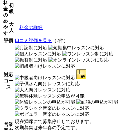
料
初
金
級
の
め
大
や
料金の詳細
人
す
評価
口コミ評価を見る
（2件）
対応
コー
ス
現在満席にて募集停止しております。
営業
次期募集は来年春の予定です。