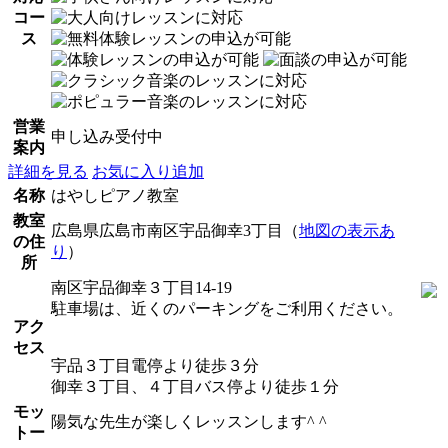
コー
ス
営業
申し込み受付中
案内
詳細を見る
お気に入り追加
名称
はやしピアノ教室
教室
広島県広島市南区宇品御幸3丁目（
地図の表示あ
の住
り
）
所
南区宇品御幸３丁目14-19
駐車場は、近くのパーキングをご利用ください。
アク
セス
宇品３丁目電停より徒歩３分
御幸３丁目、４丁目バス停より徒歩１分
モッ
陽気な先生が楽しくレッスンします^ ^
トー