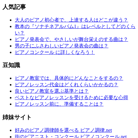
人気記事
大人のピアノ初心者で、上達する人はどこが違う？
教本の『ソナチネアルバム1』はレベルとしてどのくら
い？
ピアノ発表会で、やさしいが舞台栄えのする曲は？
男の子にふさわしいピアノ発表会の曲は？
ピアノコンクール に詳しくなろう！
豆知識
ピアノ教室では、具体的にどんなことをするの？
ピアノレッスン代金はどくれくらいかかるの？
良いピアノ教室を選ぶ基準とは？
ベストなピアノレッスンを受けるために必要な心得
ピアノレッスン前に、準備することは？
姉妹サイト
好みのピアノ調律師を選べる ピアノ調律.net
街のピアニスト・コンクール ピアノコンクール.net