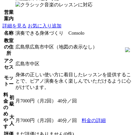
営業
案内
詳細を見る
お気に入り追加
名称
演奏できる身体づくり Consolo
教室
の住
広島県広島市中区（地図の表示なし）
所
アク
広島市中区
セス
身体の正しい使い方に着目したレッスンを提供するこ
モッ
とで、ピアノ演奏を永く楽しんでいただけるように心
トー
がけています。
料
初
月7000円（月2回） 40分／回
金
級
の
め
大
や
月7000円（月2回） 40分／回
料金の詳細
人
す
評価
まだ評価はありません(0件)