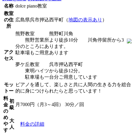
名称
dolce piano教室
教室
の住
広島県呉市押込西平町（
地図の表示あり
）
所
熊野教室 熊野町川角
熊野営業所より徒歩10分 川角停留所から3
分のところにあります。
アク
駐車場もご用意あります
セス
夢ケ丘教室 呉市押込西平町
東明ハイツから徒歩12分。
駐車場も一台分ご用意しています
モッ
ピアノを通して、楽しさと共に人間の生きる力を総合
トー
的に身につけられたらと思っています！
料
初
月7000円（月3～4回） 30分／回
金
級
の
め
大
や
料金の詳細
人
す