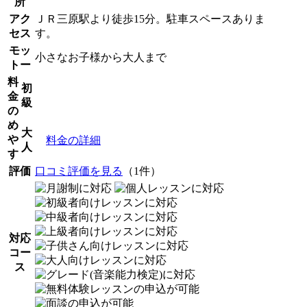
所
アク
ＪＲ三原駅より徒歩15分。駐車スペースありま
セス
す。
モッ
小さなお子様から大人まで
トー
料
初
金
級
の
め
大
や
料金の詳細
人
す
評価
口コミ評価を見る
（1件）
対応
コー
ス