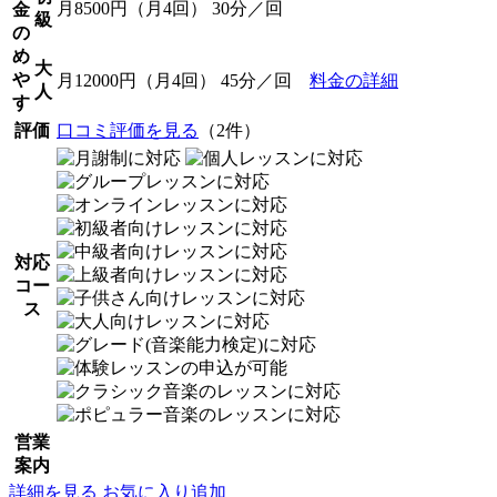
月8500円（月4回） 30分／回
金
級
の
め
大
や
月12000円（月4回） 45分／回
料金の詳細
人
す
評価
口コミ評価を見る
（2件）
対応
コー
ス
営業
案内
詳細を見る
お気に入り追加