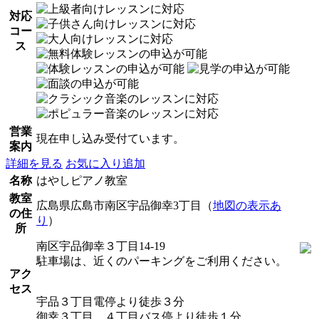
対応
コー
ス
営業
現在申し込み受付ています。
案内
詳細を見る
お気に入り追加
名称
はやしピアノ教室
教室
広島県広島市南区宇品御幸3丁目（
地図の表示あ
の住
り
）
所
南区宇品御幸３丁目14-19
駐車場は、近くのパーキングをご利用ください。
アク
セス
宇品３丁目電停より徒歩３分
御幸３丁目、４丁目バス停より徒歩１分