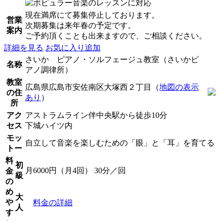
現在満席にて募集停止しております。
営業
次期募集は来年春の予定です。
案内
ご予約頂くことも出来ますので、ご相談ください。
詳細を見る
お気に入り追加
さいか ピアノ・ソルフェージュ教室（さいかピ
名称
アノ調律所）
教室
広島県広島市安佐南区大塚西２丁目（
地図の表示
の住
あり
）
所
アク
アストラムライン伴中央駅から徒歩10分
セス
下城ハイツ内
モッ
自立して音楽を楽しむための「眼」と「耳」を育てる
トー
料
初
月6000円（月4回） 30分／回
金
級
の
め
大
や
料金の詳細
人
す