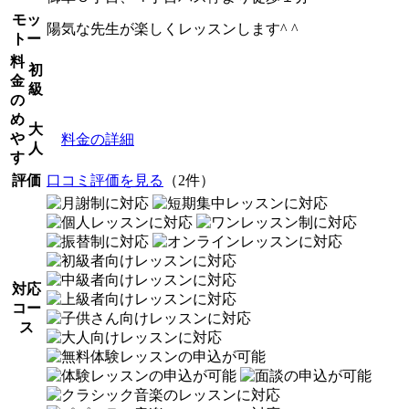
モッ
陽気な先生が楽しくレッスンします^ ^
トー
料
初
金
級
の
め
大
や
料金の詳細
人
す
評価
口コミ評価を見る
（2件）
対応
コー
ス