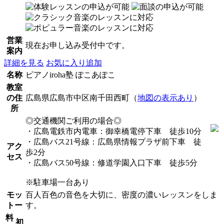
営業
現在お申し込み受付中です。
案内
詳細を見る
お気に入り追加
名称
ピアノiroha塾 ぽこあぽこ
教室
の住
広島県広島市中区南千田西町（
地図の表示あり
）
所
◎交通機関ご利用の場合◎
・広島電鉄市内電車：御幸橋電停下車 徒歩10分
・広島バス21号線：広島県情報プラザ前下車 徒
アク
歩2分
セス
・広島バス50号線：修道学園入口下車 徒歩5分
※駐車場一台あり
モッ
百人百色の音色を大切に、密度の濃いレッスンをしま
トー
す。
料
初