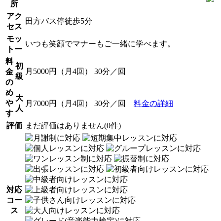
所
アク
田方バス停徒歩5分
セス
モッ
いつも笑顔でマナーもご一緒に学べます。
トー
料
初
月5000円（月4回） 30分／回
金
級
の
め
大
や
月7000円（月4回） 30分／回
料金の詳細
人
す
評価
まだ評価はありません(0件)
対応
コー
ス