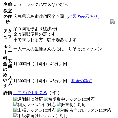
名称
ミュージックハウスなかむら
教室
の住
広島県広島市佐伯区楽々園（
地図の表示あり
）
所
楽々園電停より徒歩3分
アク
楽々園郵便局の裏です
セス
車で来られる方、駐車場あります
モッ
一人一人の生徒さんの心によりそったレッスン！
トー
料
初
月6000円（月4回） 45分／回
金
級
の
め
大
や
月8000円（月4回） 45分／回
料金の詳細
人
す
評価
口コミ評価を見る
（2件）