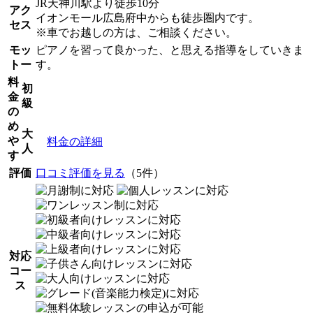
JR天神川駅より徒歩10分
アク
イオンモール広島府中からも徒歩圏内です。
セス
※車でお越しの方は、ご相談ください。
モッ
ピアノを習って良かった、と思える指導をしていきま
トー
す。
料
初
金
級
の
め
大
や
料金の詳細
人
す
評価
口コミ評価を見る
（5件）
対応
コー
ス