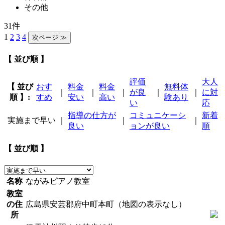
その他
31件
1
2
3
4
【 並び順 】
評価
大人
【 並び
おす
料金
料金
無料体
｜
｜
｜
が良
｜
｜
に対
順 】:
すめ
安い
高い
験あり
い
応
指導の仕方が
コミュニケーシ
新着
実施まで早い
｜
｜
｜
良い
ョンが良い
順
【 並び順 】
名称
ながみピアノ教室
教室
の住
広島県安芸郡府中町本町（地図の表示なし）
所