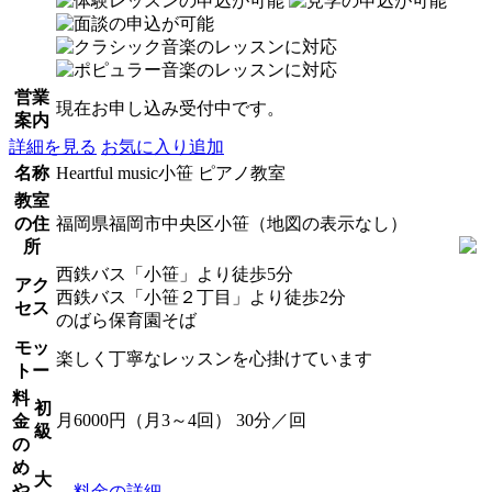
営業
現在お申し込み受付中です。
案内
詳細を見る
お気に入り追加
名称
Heartful music小笹 ピアノ教室
教室
の住
福岡県福岡市中央区小笹（地図の表示なし）
所
西鉄バス「小笹」より徒歩5分
アク
西鉄バス「小笹２丁目」より徒歩2分
セス
のばら保育園そば
モッ
楽しく丁寧なレッスンを心掛けています
トー
料
初
月6000円（月3～4回） 30分／回
金
級
の
め
大
や
料金の詳細