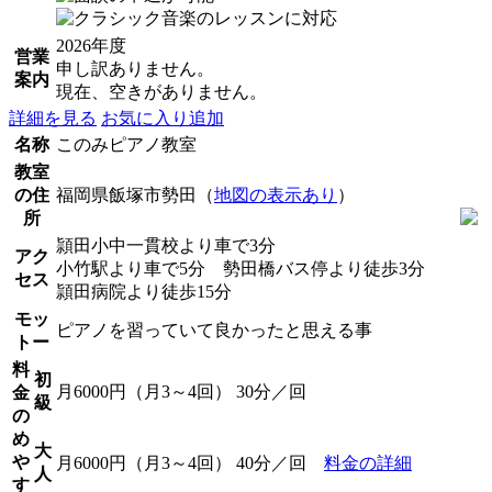
2026年度
営業
申し訳ありません。
案内
現在、空きがありません。
詳細を見る
お気に入り追加
名称
このみピアノ教室
教室
の住
福岡県飯塚市勢田（
地図の表示あり
）
所
頴田小中一貫校より車で3分
アク
小竹駅より車で5分 勢田橋バス停より徒歩3分
セス
頴田病院より徒歩15分
モッ
ピアノを習っていて良かったと思える事
トー
料
初
月6000円（月3～4回） 30分／回
金
級
の
め
大
や
月6000円（月3～4回） 40分／回
料金の詳細
人
す