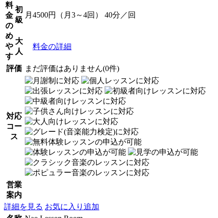
料
初
月4500円（月3～4回） 40分／回
金
級
の
め
大
や
料金の詳細
人
す
評価
まだ評価はありません(0件)
対応
コー
ス
営業
案内
詳細を見る
お気に入り追加