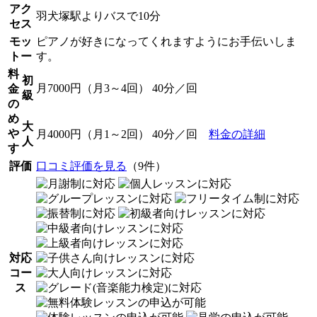
アク
羽犬塚駅よりバスで10分
セス
モッ
ピアノが好きになってくれますようにお手伝いしま
トー
す。
料
初
月7000円（月3～4回） 40分／回
金
級
の
め
大
や
月4000円（月1～2回） 40分／回
料金の詳細
人
す
評価
口コミ評価を見る
（9件）
対応
コー
ス