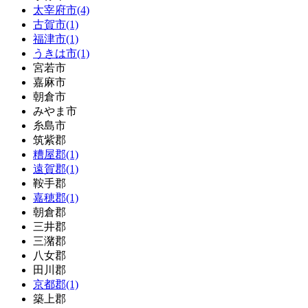
太宰府市(4)
古賀市(1)
福津市(1)
うきは市(1)
宮若市
嘉麻市
朝倉市
みやま市
糸島市
筑紫郡
糟屋郡(1)
遠賀郡(1)
鞍手郡
嘉穂郡(1)
朝倉郡
三井郡
三潴郡
八女郡
田川郡
京都郡(1)
築上郡