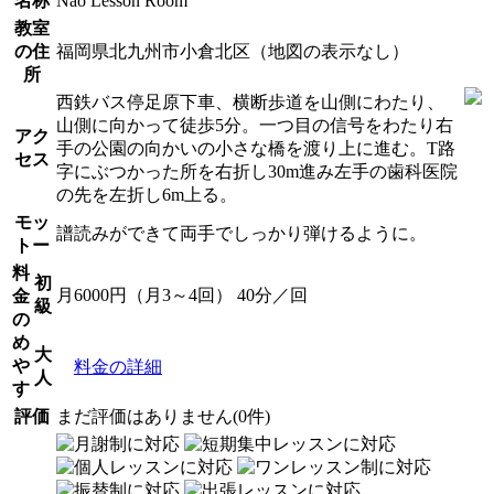
名称
Nao Lesson Room
教室
の住
福岡県北九州市小倉北区（地図の表示なし）
所
西鉄バス停足原下車、横断歩道を山側にわたり、
山側に向かって徒歩5分。一つ目の信号をわたり右
アク
手の公園の向かいの小さな橋を渡り上に進む。T路
セス
字にぶつかった所を右折し30m進み左手の歯科医院
の先を左折し6m上る。
モッ
譜読みができて両手でしっかり弾けるように。
トー
料
初
月6000円（月3～4回） 40分／回
金
級
の
め
大
や
料金の詳細
人
す
評価
まだ評価はありません(0件)