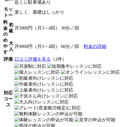
近くに駐車場あり
モッ
楽しく、基礎はしっかり
トー
料
初
月5000円（月3～4回） 30分／回
金
級
の
め
大
や
月9000円（月3～4回） 60分／回
料金の詳細
人
す
評価
口コミ評価を見る
（2件）
対応
コー
ス