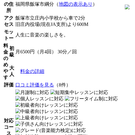
の住
福岡県飯塚市綱分（
地図の表示あり
）
所
アク
飯塚市立庄内小学校から車で2分
セス
旧庄内役場(現在JA支所)より600M
モッ
人生に音楽の楽しさを。
トー
料
初
月6500円（月4回） 30分／回
金
級
の
め
大
や
料金の詳細
人
す
評価
口コミ評価を見る
（8件）
対応
コー
ス