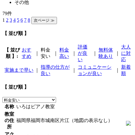
その他
79件
1
2
3
4
5
6
7
8
【 並び順 】
評価
大人
【 並び
おす
料金
料金
無料体
｜
｜
｜
が良
｜
｜
に対
順 】:
すめ
安い
高い
験あり
い
応
指導の仕方が
コミュニケーシ
新着
実施まで早い
｜
｜
｜
良い
ョンが良い
順
【 並び順 】
名称
いろはピアノ教室
教室
の住
福岡県福岡市城南区片江（地図の表示なし）
所
アク