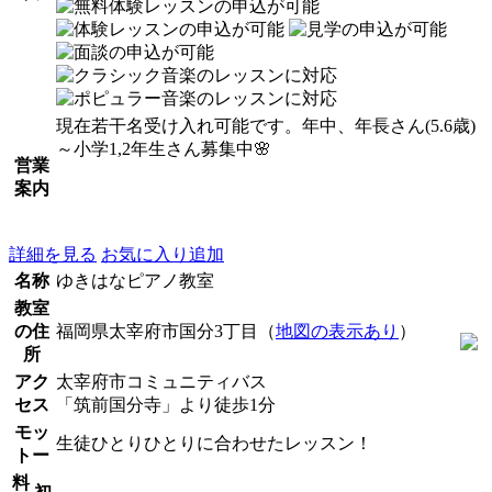
現在若干名受け入れ可能です。年中、年長さん(5.6歳)
～小学1,2年生さん募集中🌸
営業
案内
詳細を見る
お気に入り追加
名称
ゆきはなピアノ教室
教室
の住
福岡県太宰府市国分3丁目（
地図の表示あり
）
所
アク
太宰府市コミュニティバス
セス
「筑前国分寺」より徒歩1分
モッ
生徒ひとりひとりに合わせたレッスン！
トー
料