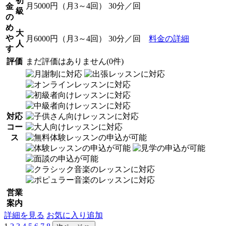
初
月5000円（月3～4回） 30分／回
金
級
の
め
大
や
月6000円（月3～4回） 30分／回
料金の詳細
人
す
評価
まだ評価はありません(0件)
対応
コー
ス
営業
案内
詳細を見る
お気に入り追加