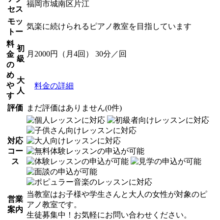
福岡市城南区片江
セス
モッ
気楽に続けられるピアノ教室を目指しています
トー
料
初
月2000円（月4回） 30分／回
金
級
の
め
大
や
料金の詳細
人
す
評価
まだ評価はありません(0件)
対応
コー
ス
当教室はお子様や学生さんと大人の女性が対象のピ
営業
アノ教室です。
案内
生徒募集中！お気軽にお問い合わせください。