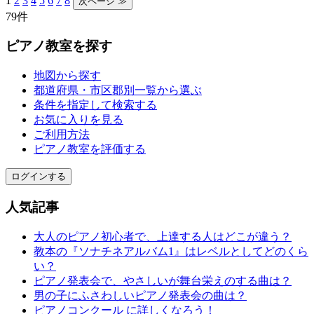
1
2
3
4
5
6
7
8
79件
ピアノ教室を探す
地図から探す
都道府県・市区郡別一覧から選ぶ
条件を指定して検索する
お気に入りを見る
ご利用方法
ピアノ教室を評価する
ログインする
人気記事
大人のピアノ初心者で、上達する人はどこが違う？
教本の『ソナチネアルバム1』はレベルとしてどのくら
い？
ピアノ発表会で、やさしいが舞台栄えのする曲は？
男の子にふさわしいピアノ発表会の曲は？
ピアノコンクール に詳しくなろう！