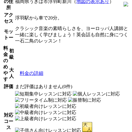
の住
福岡県うきは市浮羽町新川（
地図の表示あり
）
所
アク
浮羽駅から車で20分。
セス
クラシック音楽の素晴らしさを、ヨーロッパ人講師と
モッ
一緒に楽しく学びましょう！英会話も自然に身につく
トー
一石二鳥のレッスン！
料
初
金
級
の
め
大
や
料金の詳細
人
す
評価
まだ評価はありません(0件)
対応
コー
ス