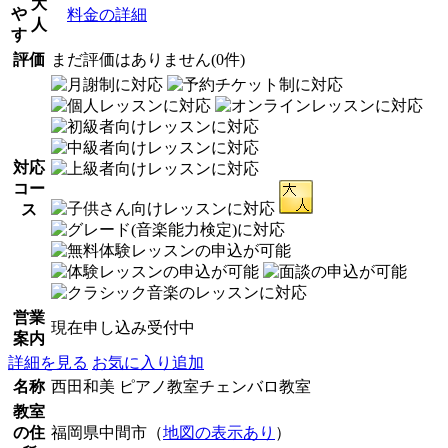
大
や
料金の詳細
人
す
評価
まだ評価はありません(0件)
対応
コー
ス
営業
現在申し込み受付中
案内
詳細を見る
お気に入り追加
名称
西田和美 ピアノ教室チェンバロ教室
教室
の住
福岡県中間市（
地図の表示あり
）