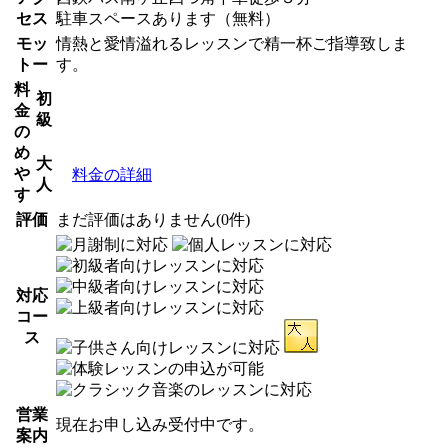
セス
駐車スペースあります（無料）
モッ
情熱と愛情溢れるレッスンで精一杯ご指導致しま
トー
す。
料
初
金
級
の
め
大
や
料金の詳細
人
す
評価
まだ評価はありません(0件)
対応
コー
ス
営業
現在お申し込み受付中です。
案内