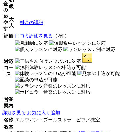
初
金
級
の
め
大
や
料金の詳細
人
す
評価
口コミ評価を見る
（2件）
対応
コー
ス
営業
案内
詳細を見る
お気に入り追加
名称
エルウィン・プールストラ ピアノ教室
教室