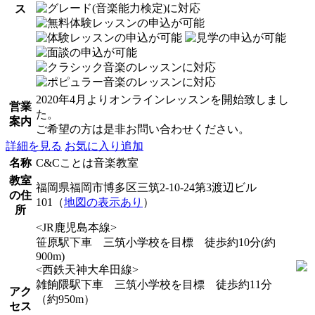
ス
2020年4月よりオンラインレッスンを開始致しまし
営業
た。
案内
ご希望の方は是非お問い合わせください。
詳細を見る
お気に入り追加
名称
C&Cことは音楽教室
教室
福岡県福岡市博多区三筑2-10-24第3渡辺ビル
の住
101（
地図の表示あり
）
所
<JR鹿児島本線>
笹原駅下車 三筑小学校を目標 徒歩約10分(約
900m)
<西鉄天神大牟田線>
雑餉隈駅下車 三筑小学校を目標 徒歩約11分
アク
（約950m）
セス