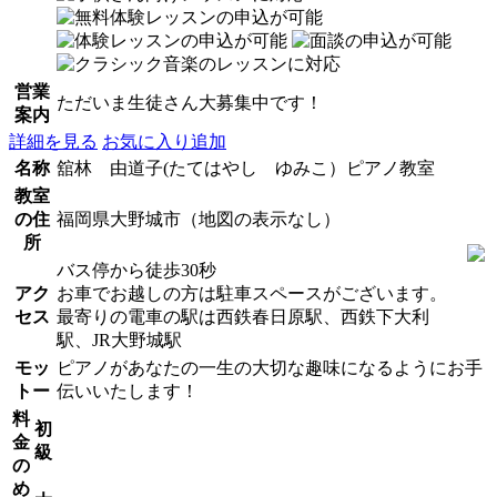
営業
ただいま生徒さん大募集中です！
案内
詳細を見る
お気に入り追加
名称
舘林 由道子(たてはやし ゆみこ）ピアノ教室
教室
の住
福岡県大野城市（地図の表示なし）
所
バス停から徒歩30秒
アク
お車でお越しの方は駐車スペースがございます。
セス
最寄りの電車の駅は西鉄春日原駅、西鉄下大利
駅、JR大野城駅
モッ
ピアノがあなたの一生の大切な趣味になるようにお手
トー
伝いいたします！
料
初
金
級
の
め