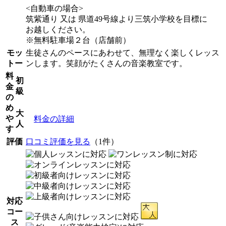
<自動車の場合>
筑紫通り 又は 県道49号線より三筑小学校を目標に
お越しください。
※無料駐車場２台（店舗前）
モッ
生徒さんのペースにあわせて、無理なく楽しくレッス
トー
ンします。笑顔がたくさんの音楽教室です。
料
初
金
級
の
め
大
や
料金の詳細
人
す
評価
口コミ評価を見る
（1件）
対応
コー
ス