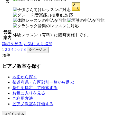
ス
営業
体験レッスン（有料）は随時実施中です。
案内
詳細を見る
お気に入り追加
1
2
3
4
5
6
7
8
79件
ピアノ教室を探す
地図から探す
都道府県・市区郡別一覧から選ぶ
条件を指定して検索する
お気に入りを見る
ご利用方法
ピアノ教室を評価する
ログインする