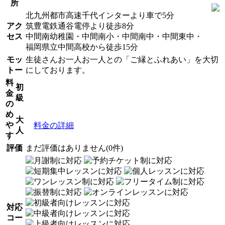
所
北九州都市高速千代インターより車で5分
アク
筑豊電鉄通谷電停より徒歩8分
セス
中間南幼稚園・中間南小・中間南中・中間東中・
福岡県立中間高校から徒歩15分
モッ
生徒さんお一人お一人との「ご縁とふれあい」を大切
トー
にしております。
料
初
金
級
の
め
大
や
料金の詳細
人
す
評価
まだ評価はありません(0件)
対応
コー