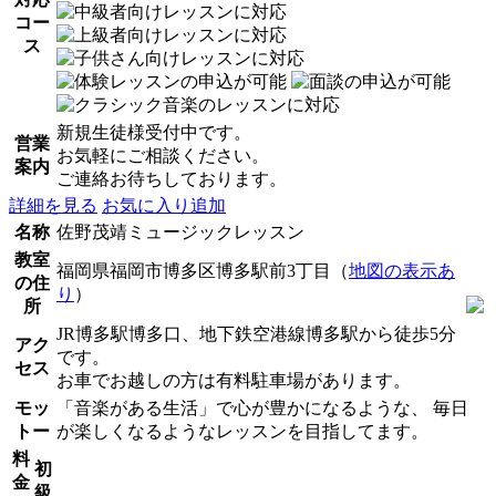
コー
ス
新規生徒様受付中です。
営業
お気軽にご相談ください。
案内
ご連絡お待ちしております。
詳細を見る
お気に入り追加
名称
佐野茂靖ミュージックレッスン
教室
福岡県福岡市博多区博多駅前3丁目（
地図の表示あ
の住
り
）
所
JR博多駅博多口、地下鉄空港線博多駅から徒歩5分
アク
です。
セス
お車でお越しの方は有料駐車場があります。
モッ
「音楽がある生活」で心が豊かになるような、 毎日
トー
が楽しくなるようなレッスンを目指してます。
料
初
金
級