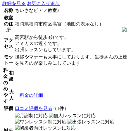
詳細を見る
お気に入り追加
名称
ちいさなピアノ教室♪
教室
の住
福岡県福岡市南区高宮（地図の表示なし）
所
高宮駅から徒歩3分です。
アク
アミカスの近くです。
セス
出張レッスンもしています。
モッ
挨拶やマナーも大事にしております。生徒さんの上達
トー
を見るのが楽しみにしています
料
初
金
級
の
め
大
や
料金の詳細
人
す
評価
口コミ評価を見る
（1件）
対応