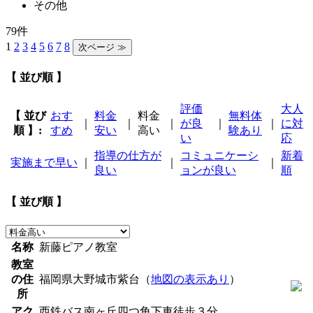
その他
79件
1
2
3
4
5
6
7
8
【 並び順 】
評価
大人
【 並び
おす
料金
料金
無料体
｜
｜
｜
が良
｜
｜
に対
順 】:
すめ
安い
高い
験あり
い
応
指導の仕方が
コミュニケーシ
新着
実施まで早い
｜
｜
｜
良い
ョンが良い
順
【 並び順 】
名称
新藤ピアノ教室
教室
の住
福岡県大野城市紫台（
地図の表示あり
）
所
アク
西鉄バス南ヶ丘四つ角下車徒歩３分