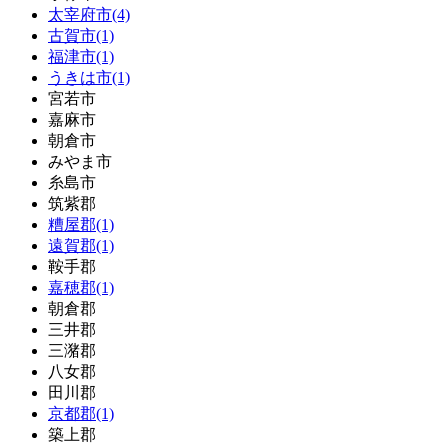
太宰府市(4)
古賀市(1)
福津市(1)
うきは市(1)
宮若市
嘉麻市
朝倉市
みやま市
糸島市
筑紫郡
糟屋郡(1)
遠賀郡(1)
鞍手郡
嘉穂郡(1)
朝倉郡
三井郡
三潴郡
八女郡
田川郡
京都郡(1)
築上郡