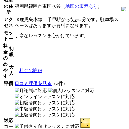
教室
の住
福岡県福岡市東区水谷（
地図の表示あり
）
所
アク
JR鹿児島本線 千早駅から徒歩2分です。駐車場ス
セス
ペースはありますが有料になります。
モッ
丁寧なレッスンを心がけています。
トー
料
初
金
級
の
め
大
や
料金の詳細
人
す
評価
口コミ評価を見る
（2件）
対応
コー