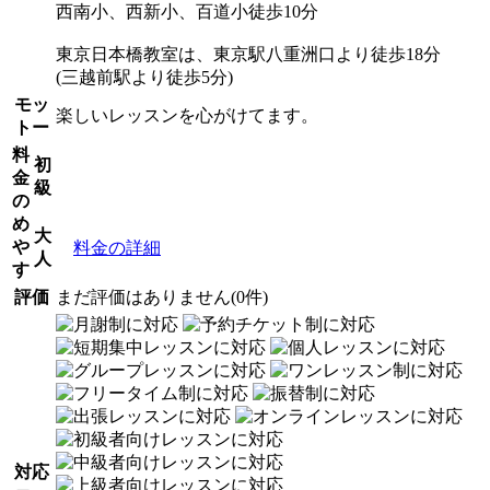
西南小、西新小、百道小徒歩10分
東京日本橋教室は、東京駅八重洲口より徒歩18分
(三越前駅より徒歩5分)
モッ
楽しいレッスンを心がけてます。
トー
料
初
金
級
の
め
大
や
料金の詳細
人
す
評価
まだ評価はありません(0件)
対応