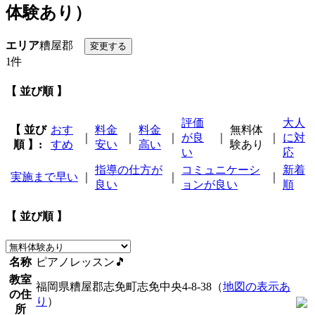
体験あり）
エリア
糟屋郡
1件
【 並び順 】
評価
大人
【 並び
おす
料金
料金
無料体
｜
｜
｜
が良
｜
｜
に対
順 】:
すめ
安い
高い
験あり
い
応
指導の仕方が
コミュニケーシ
新着
実施まで早い
｜
｜
｜
良い
ョンが良い
順
【 並び順 】
名称
ピアノレッスン🎵
教室
福岡県糟屋郡志免町志免中央4-8-38（
地図の表示あ
の住
り
）
所