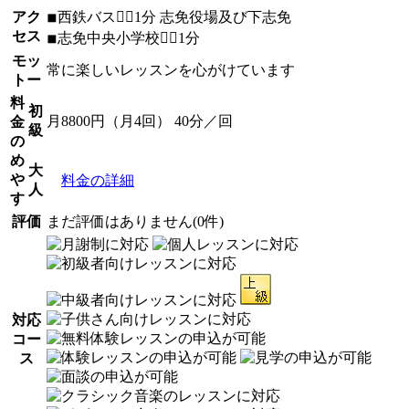
アク
◾︎西鉄バス🚶‍♀️1分 志免役場及び下志免
セス
◾︎志免中央小学校🚶‍♀️1分
モッ
常に楽しいレッスンを心がけています
トー
料
初
月8800円（月4回） 40分／回
金
級
の
め
大
や
料金の詳細
人
す
評価
まだ評価はありません(0件)
対応
コー
ス