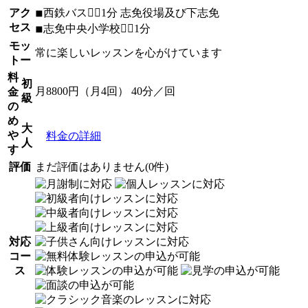
アク
◾︎西鉄バス🚶‍♀️1分 志免役場及び下志免
セス
◾︎志免中央小学校🚶‍♀️1分
モッ
常に楽しいレッスンを心がけています
トー
料
初
月8800円（月4回） 40分／回
金
級
の
め
大
や
料金の詳細
人
す
評価
まだ評価はありません(0件)
対応
コー
ス