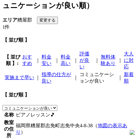
ュニケーションが良い順）
エリア
糟屋郡
1件
【 並び順 】
評価
大人
【 並び
おす
料金
料金
無料体
｜
｜
｜
が良
｜
｜
に対
順 】:
すめ
安い
高い
験あり
い
応
指導の仕方が
コミュニケーシ
新着
実施まで早い
｜
｜
｜
良い
ョンが良い
順
【 並び順 】
名称
ピアノレッスン🎵
教室
福岡県糟屋郡志免町志免中央4-8-38（
地図の表示あ
の住
り
）
所