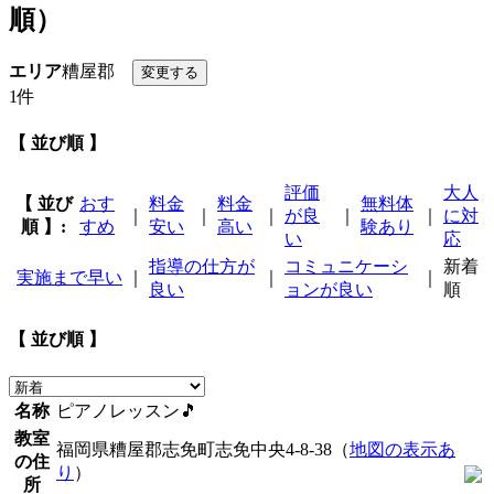
順）
エリア
糟屋郡
1件
【 並び順 】
評価
大人
【 並び
おす
料金
料金
無料体
｜
｜
｜
が良
｜
｜
に対
順 】:
すめ
安い
高い
験あり
い
応
指導の仕方が
コミュニケーシ
新着
実施まで早い
｜
｜
｜
良い
ョンが良い
順
【 並び順 】
名称
ピアノレッスン🎵
教室
福岡県糟屋郡志免町志免中央4-8-38（
地図の表示あ
の住
り
）
所