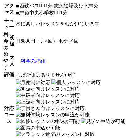
アク
◾︎西鉄バス🚶‍♀️1分 志免役場及び下志免
セス
◾︎志免中央小学校🚶‍♀️1分
モッ
常に楽しいレッスンを心がけています
トー
料
初
月8800円（月4回） 40分／回
金
級
の
め
大
や
料金の詳細
人
す
評価
まだ評価はありません(0件)
対応
コー
ス