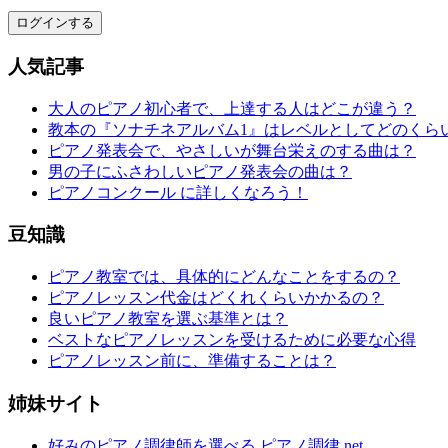
ログインする
人気記事
大人のピアノ初心者で、上達する人はどこが違う？
教本の『ソナチネアルバム1』はレベルとしてどのくら
ピアノ発表会で、やさしいが舞台栄えのする曲は？
男の子にふさわしいピアノ発表会の曲は？
ピアノコンクール に詳しくなろう！
豆知識
ピアノ教室では、具体的にどんなことをするの？
ピアノレッスン代金はどくれくらいかかるの？
良いピアノ教室を選ぶ基準とは？
ベストなピアノレッスンを受けるために必要な心得
ピアノレッスン前に、準備することは？
姉妹サイト
好みのピアノ調律師を選べる ピアノ調律.net