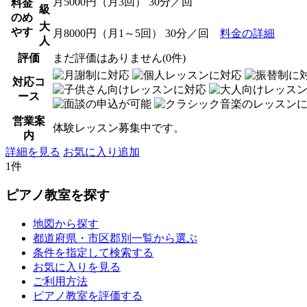
月5000円（月3回） 30分／回
料金
級
のめ
大
やす
月8000円（月1～5回） 30分／回
料金の詳細
人
評価
まだ評価はありません(0件)
対応コ
ース
営業案
体験レッスン募集中です。
内
詳細を見る
お気に入り追加
1件
ピアノ教室を探す
地図から探す
都道府県・市区郡別一覧から選ぶ
条件を指定して検索する
お気に入りを見る
ご利用方法
ピアノ教室を評価する