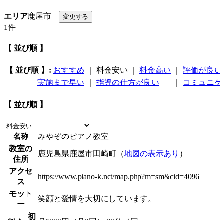
エリア
鹿屋市
1件
【 並び順 】
【 並び順 】:
おすすめ
｜
料金安い
｜
料金高い
｜
評価が良
実施まで早い
｜
指導の仕方が良い
｜
コミュニ
【 並び順 】
名称
みやぞのピアノ教室
教室の
鹿児島県鹿屋市田崎町（
地図の表示あり
）
住所
アクセ
https://www.piano-k.net/map.php?m=sm&cid=4096
ス
モット
笑顔と愛情を大切にしています。
ー
初