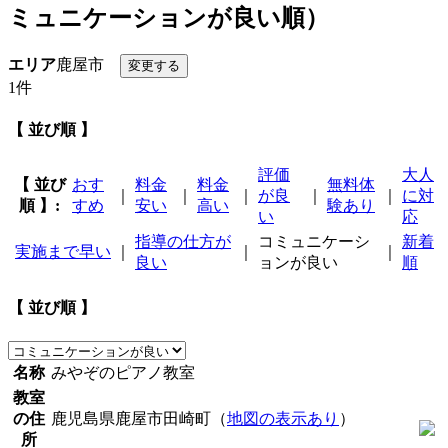
ミュニケーションが良い順）
エリア
鹿屋市
1件
【 並び順 】
評価
大人
【 並び
おす
料金
料金
無料体
｜
｜
｜
が良
｜
｜
に対
順 】:
すめ
安い
高い
験あり
い
応
指導の仕方が
コミュニケーシ
新着
実施まで早い
｜
｜
｜
良い
ョンが良い
順
【 並び順 】
名称
みやぞのピアノ教室
教室
の住
鹿児島県鹿屋市田崎町（
地図の表示あり
）
所