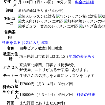
やす
月6000円（月2～4回） 30分／回
料金の詳細
人
評価
まだ評価はありません(0件)
対応コ
ース
営業案
内
詳細を見る
お気に入り追加
名称
白井ピアノ教室♪川口教室
教室の住
埼玉県川口市西川口3-31-15（
地図の表示あり
）
所
京浜東北線西川口駅より徒歩8分。
アクセス
郵便局、ニトリがある十字路にあります。
モットー
生徒さんの気持ちを大事にレッスンをします
初
月7000円（月3～4回） 30分／回
級
料金の
めやす
大
月9000円（月3～4回） 45分／回
料金の詳細
人
評価
まだ評価はありません(0件)