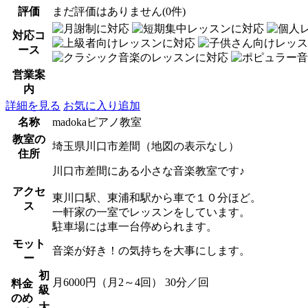
評価
まだ評価はありません(0件)
対応コ
ース
営業案
内
詳細を見る
お気に入り追加
名称
madokaピアノ教室
教室の
埼玉県川口市差間（地図の表示なし）
住所
川口市差間にある小さな音楽教室です♪
アクセ
東川口駅、東浦和駅から車で１０分ほど。
ス
一軒家の一室でレッスンをしています。
駐車場には車一台停められます。
モット
音楽が好き！の気持ちを大事にします。
ー
初
月6000円（月2～4回） 30分／回
料金
級
のめ
大