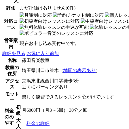
人
評価
まだ評価はありません(0件)
対応コ
ース
営業案
現在お申し込み受付中です。
内
詳細を見る
お気に入り追加
名称
篠田音楽教室
教室の
埼玉県川口市並木（
地図の表示あり
）
住所
アクセ
京浜東北線西川口駅徒歩3分
ス
近くにパーキングあり
モット
楽しく練習できるレッスンを心がけています
ー
初
月6000円（月3～5回） 30分／回
料金
級
のめ
大
やす
料金の詳細
人