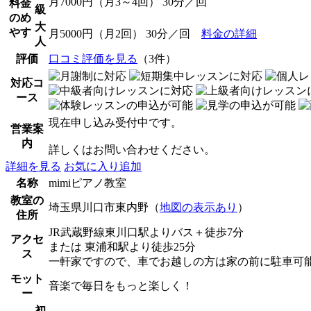
月7000円（月3～4回） 30分／回
料金
級
のめ
大
やす
月5000円（月2回） 30分／回
料金の詳細
人
評価
口コミ評価を見る
（3件）
対応コ
ース
現在申し込み受付中です。
営業案
内
詳しくはお問い合わせください。
詳細を見る
お気に入り追加
名称
mimiピアノ教室
教室の
埼玉県川口市東内野（
地図の表示あり
）
住所
JR武蔵野線東川口駅よりバス＋徒歩7分
アクセ
または 東浦和駅より徒歩25分
ス
一軒家ですので、車でお越しの方は家の前に駐車可
モット
音楽で毎日をもっと楽しく！
ー
初