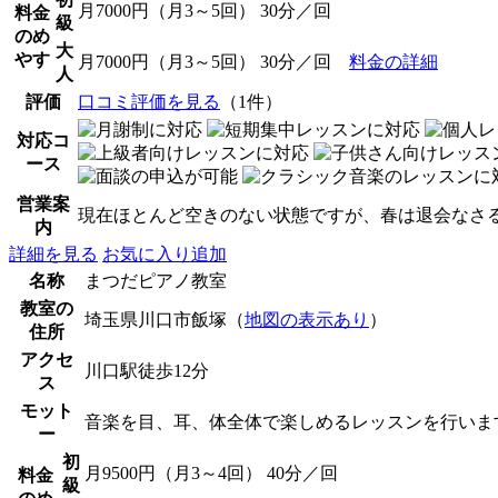
月7000円（月3～5回） 30分／回
料金
級
のめ
大
やす
月7000円（月3～5回） 30分／回
料金の詳細
人
評価
口コミ評価を見る
（1件）
対応コ
ース
営業案
現在ほとんど空きのない状態ですが、春は退会なさ
内
詳細を見る
お気に入り追加
名称
まつだピアノ教室
教室の
埼玉県川口市飯塚（
地図の表示あり
）
住所
アクセ
川口駅徒歩12分
ス
モット
音楽を目、耳、体全体で楽しめるレッスンを行いま
ー
初
月9500円（月3～4回） 40分／回
料金
級