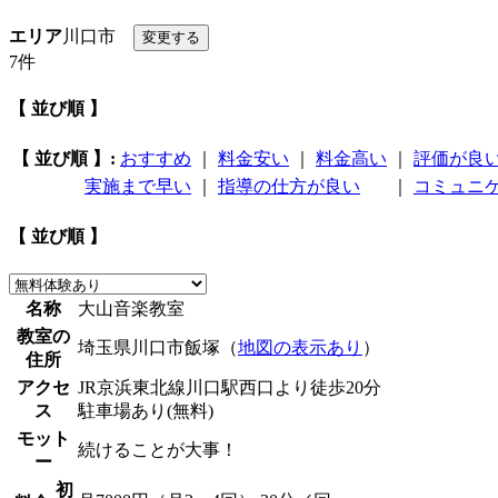
エリア
川口市
7件
【 並び順 】
【 並び順 】:
おすすめ
｜
料金安い
｜
料金高い
｜
評価が良
実施まで早い
｜
指導の仕方が良い
｜
コミュニ
【 並び順 】
名称
大山音楽教室
教室の
埼玉県川口市飯塚（
地図の表示あり
）
住所
アクセ
JR京浜東北線川口駅西口より徒歩20分
ス
駐車場あり(無料)
モット
続けることが大事！
ー
初