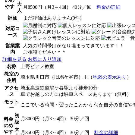
のめ
大
やす
月8500円（月3～4回） 40分／回
料金の詳細
人
評価
まだ評価はありません(0件)
対応コ
ース
営業案
人気の時間帯はかなり埋まってきています！！
内
ご相談ください＾＾
詳細を見る
お気に入り追加
名称
上野ピアノ教室
教室の
埼玉県川口市（旧鳩ケ谷市）里（
地図の表示あり
）
住所
アクセ
埼玉高速鉄道鳩ケ谷駅より徒歩10分
ス
車でお越しの方には駐車スペースあります（無料）
モット
ここでいる時間・習ったことから 何か自分の自信や
ー
初
月8000円（月3～4回） 30分／回
料金
級
のめ
大
やす
月8500円（月3～4回） 30分／回
料金の詳細