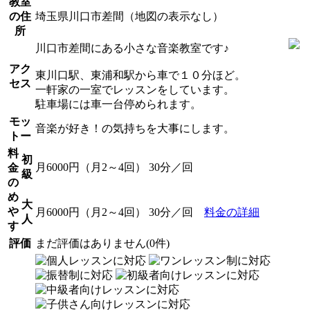
教室
の住
埼玉県川口市差間（地図の表示なし）
所
川口市差間にある小さな音楽教室です♪
アク
東川口駅、東浦和駅から車で１０分ほど。
セス
一軒家の一室でレッスンをしています。
駐車場には車一台停められます。
モッ
音楽が好き！の気持ちを大事にします。
トー
料
初
月6000円（月2～4回） 30分／回
金
級
の
め
大
や
月6000円（月2～4回） 30分／回
料金の詳細
人
す
評価
まだ評価はありません(0件)