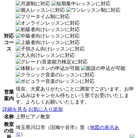
対応
コー
ス
現在、大変ありがたいことに満室でございます。お申
営業
し込みはキャンセル待ちという形でお受けいたしま
案内
す。よろしくお願いいたします。
詳細を見る
お気に入り追加
名称
上野ピアノ教室
教室
埼玉県川口市（旧鳩ケ谷市）里（
地図の表示あ
の住
り
）
所