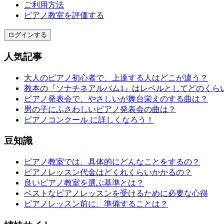
ご利用方法
ピアノ教室を評価する
ログインする
人気記事
大人のピアノ初心者で、上達する人はどこが違う？
教本の『ソナチネアルバム1』はレベルとしてどのくら
ピアノ発表会で、やさしいが舞台栄えのする曲は？
男の子にふさわしいピアノ発表会の曲は？
ピアノコンクール に詳しくなろう！
豆知識
ピアノ教室では、具体的にどんなことをするの？
ピアノレッスン代金はどくれくらいかかるの？
良いピアノ教室を選ぶ基準とは？
ベストなピアノレッスンを受けるために必要な心得
ピアノレッスン前に、準備することは？