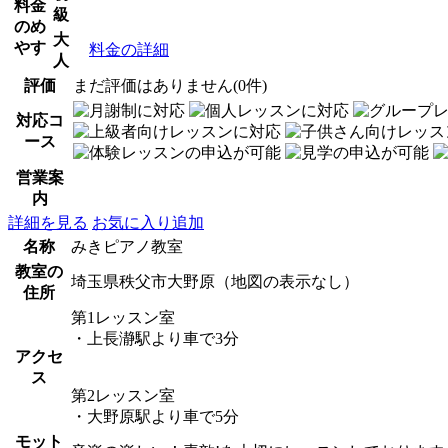
料金
級
のめ
大
やす
料金の詳細
人
評価
まだ評価はありません(0件)
対応コ
ース
営業案
内
詳細を見る
お気に入り追加
名称
みきピアノ教室
教室の
埼玉県秩父市大野原（地図の表示なし）
住所
第1レッスン室
・上長瀞駅より車で3分
アクセ
ス
第2レッスン室
・大野原駅より車で5分
モット