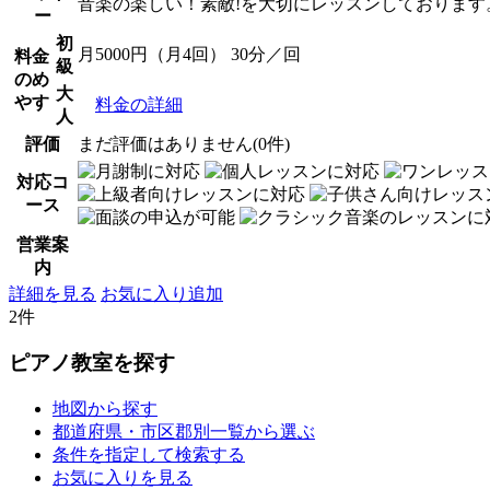
音楽の楽しい！素敵!を大切にレッスンしております
ー
初
月5000円（月4回） 30分／回
料金
級
のめ
大
やす
料金の詳細
人
評価
まだ評価はありません(0件)
対応コ
ース
営業案
内
詳細を見る
お気に入り追加
2件
ピアノ教室を探す
地図から探す
都道府県・市区郡別一覧から選ぶ
条件を指定して検索する
お気に入りを見る