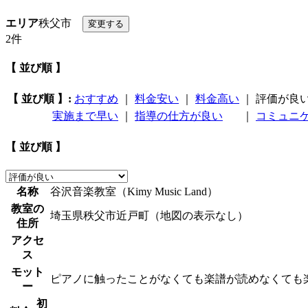
エリア
秩父市
2件
【 並び順 】
【 並び順 】:
おすすめ
｜
料金安い
｜
料金高い
｜
評価が良
実施まで早い
｜
指導の仕方が良い
｜
コミュニ
【 並び順 】
名称
谷沢音楽教室（Kimy Music Land）
教室の
埼玉県秩父市近戸町（地図の表示なし）
住所
アクセ
ス
モット
ピアノに触ったことがなくても楽譜が読めなくても
ー
初