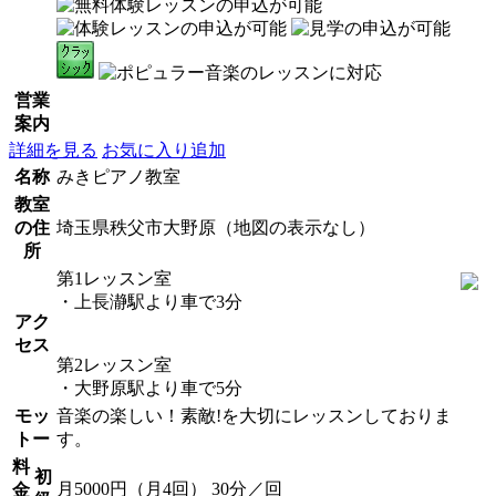
営業
案内
詳細を見る
お気に入り追加
名称
みきピアノ教室
教室
の住
埼玉県秩父市大野原（地図の表示なし）
所
第1レッスン室
・上長瀞駅より車で3分
アク
セス
第2レッスン室
・大野原駅より車で5分
モッ
音楽の楽しい！素敵!を大切にレッスンしておりま
トー
す。
料
初
月5000円（月4回） 30分／回
金