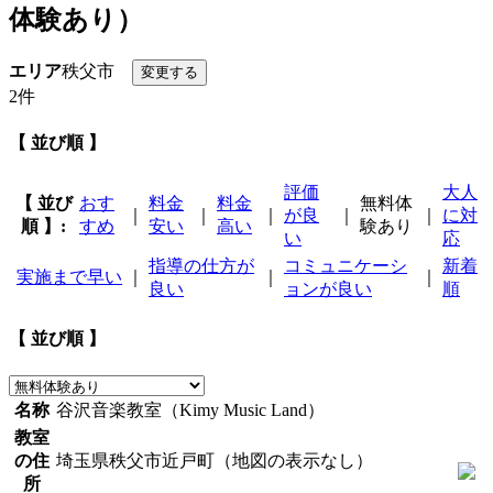
体験あり）
エリア
秩父市
2件
【 並び順 】
評価
大人
【 並び
おす
料金
料金
無料体
｜
｜
｜
が良
｜
｜
に対
順 】:
すめ
安い
高い
験あり
い
応
指導の仕方が
コミュニケーシ
新着
実施まで早い
｜
｜
｜
良い
ョンが良い
順
【 並び順 】
名称
谷沢音楽教室（Kimy Music Land）
教室
の住
埼玉県秩父市近戸町（地図の表示なし）
所