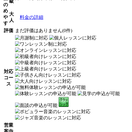
級
の
め
大
や
料金の詳細
人
す
評価
まだ評価はありません(0件)
対応
コー
ス
営業
案内