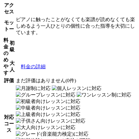
アク
セス
ピアノに触ったことがなくても楽譜が読めなくても楽
モッ
しめるよう一人ひとりの個性に合った指導を大切にし
トー
ています。
料
初
金
級
の
め
大
や
料金の詳細
人
す
評価
まだ評価はありません(0件)
対応
コー
ス