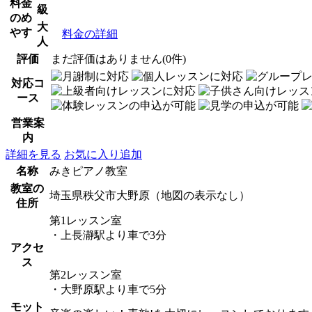
料金
級
のめ
大
やす
料金の詳細
人
評価
まだ評価はありません(0件)
対応コ
ース
営業案
内
詳細を見る
お気に入り追加
名称
みきピアノ教室
教室の
埼玉県秩父市大野原（地図の表示なし）
住所
第1レッスン室
・上長瀞駅より車で3分
アクセ
ス
第2レッスン室
・大野原駅より車で5分
モット