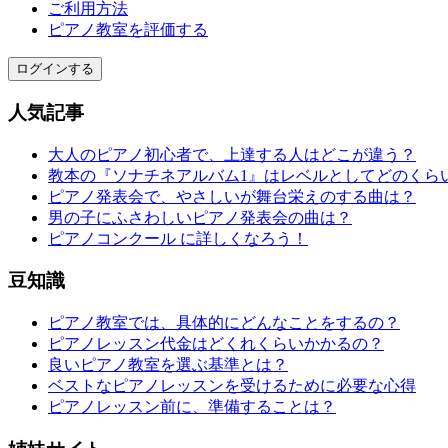
ご利用方法
ピアノ教室を評価する
ログインする
人気記事
大人のピアノ初心者で、上達する人はどこが違う？
教本の『ソナチネアルバム1』はレベルとしてどのくら
ピアノ発表会で、やさしいが舞台栄えのする曲は？
男の子にふさわしいピアノ発表会の曲は？
ピアノコンクール に詳しくなろう！
豆知識
ピアノ教室では、具体的にどんなことをするの？
ピアノレッスン代金はどくれくらいかかるの？
良いピアノ教室を選ぶ基準とは？
ベストなピアノレッスンを受けるために必要な心得
ピアノレッスン前に、準備することは？