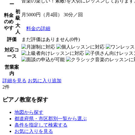
音楽の楽しい！素敵!を大切にレッスンしております
ー
初
月5000円（月4回） 30分／回
料金
級
のめ
大
やす
料金の詳細
人
評価
まだ評価はありません(0件)
対応コ
ース
営業案
内
詳細を見る
お気に入り追加
2件
ピアノ教室を探す
地図から探す
都道府県・市区郡別一覧から選ぶ
条件を指定して検索する
お気に入りを見る