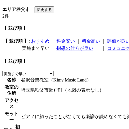
エリア
秩父市
2件
【 並び順 】
【 並び順 】:
おすすめ
｜
料金安い
｜
料金高い
｜
評価が良
実施まで早い
｜
指導の仕方が良い
｜
コミュニ
【 並び順 】
名称
谷沢音楽教室（Kimy Music Land）
教室の
埼玉県秩父市近戸町（地図の表示なし）
住所
アクセ
ス
モット
ピアノに触ったことがなくても楽譜が読めなくても
ー
初