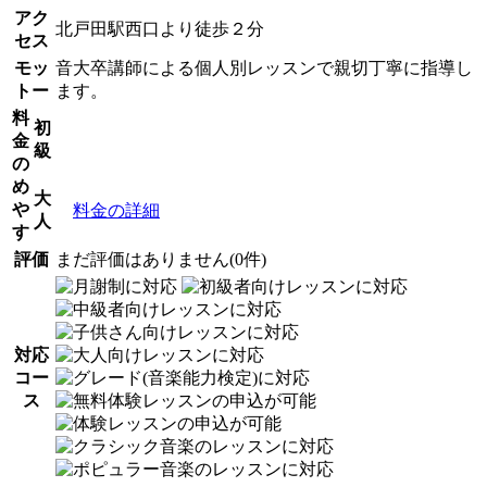
アク
北戸田駅西口より徒歩２分
セス
モッ
音大卒講師による個人別レッスンで親切丁寧に指導し
トー
ます。
料
初
金
級
の
め
大
や
料金の詳細
人
す
評価
まだ評価はありません(0件)
対応
コー
ス