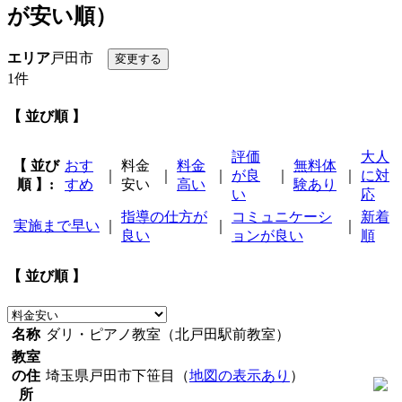
が安い順）
エリア
戸田市
1件
【 並び順 】
評価
大人
【 並び
おす
料金
料金
無料体
｜
｜
｜
が良
｜
｜
に対
順 】:
すめ
安い
高い
験あり
い
応
指導の仕方が
コミュニケーシ
新着
実施まで早い
｜
｜
｜
良い
ョンが良い
順
【 並び順 】
名称
ダリ・ピアノ教室（北戸田駅前教室）
教室
の住
埼玉県戸田市下笹目（
地図の表示あり
）
所