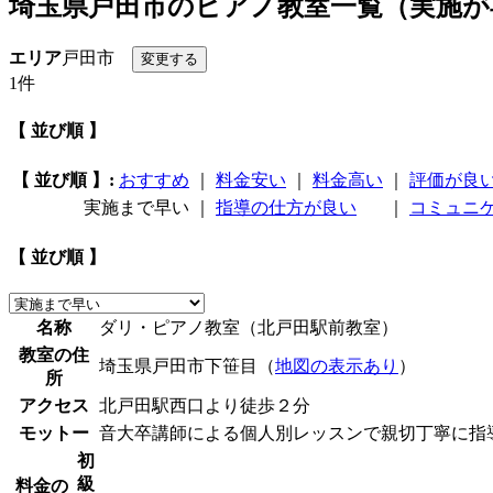
埼玉県戸田市のピアノ教室一覧（実施が
エリア
戸田市
1件
【 並び順 】
【 並び順 】:
おすすめ
｜
料金安い
｜
料金高い
｜
評価が良
実施まで早い
｜
指導の仕方が良い
｜
コミュニ
【 並び順 】
名称
ダリ・ピアノ教室（北戸田駅前教室）
教室の住
埼玉県戸田市下笹目（
地図の表示あり
）
所
アクセス
北戸田駅西口より徒歩２分
モットー
音大卒講師による個人別レッスンで親切丁寧に指
初
級
料金の