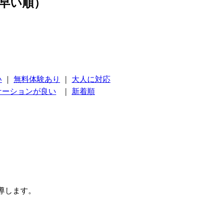
早い順）
い
｜
無料体験あり
｜
大人に対応
ケーションが良い
｜
新着順
導します。