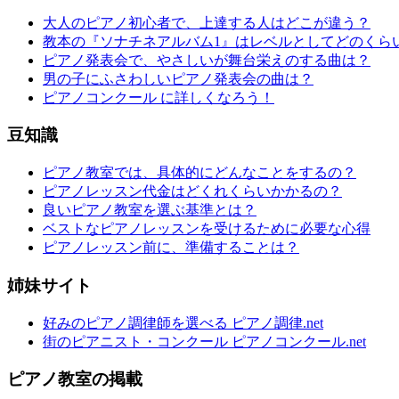
大人のピアノ初心者で、上達する人はどこが違う？
教本の『ソナチネアルバム1』はレベルとしてどのくら
ピアノ発表会で、やさしいが舞台栄えのする曲は？
男の子にふさわしいピアノ発表会の曲は？
ピアノコンクール に詳しくなろう！
豆知識
ピアノ教室では、具体的にどんなことをするの？
ピアノレッスン代金はどくれくらいかかるの？
良いピアノ教室を選ぶ基準とは？
ベストなピアノレッスンを受けるために必要な心得
ピアノレッスン前に、準備することは？
姉妹サイト
好みのピアノ調律師を選べる ピアノ調律.net
街のピアニスト・コンクール ピアノコンクール.net
ピアノ教室の掲載