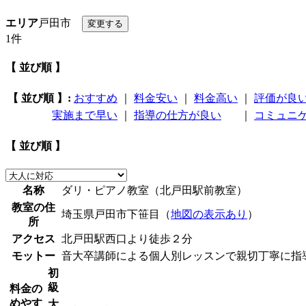
エリア
戸田市
1件
【 並び順 】
【 並び順 】:
おすすめ
｜
料金安い
｜
料金高い
｜
評価が良
実施まで早い
｜
指導の仕方が良い
｜
コミュニ
【 並び順 】
名称
ダリ・ピアノ教室（北戸田駅前教室）
教室の住
埼玉県戸田市下笹目（
地図の表示あり
）
所
アクセス
北戸田駅西口より徒歩２分
モットー
音大卒講師による個人別レッスンで親切丁寧に指
初
級
料金の
めやす
大