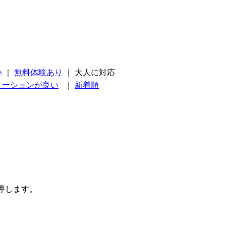
い
｜
無料体験あり
｜
大人に対応
ケーションが良い
｜
新着順
導します。