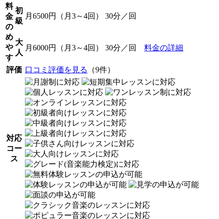
料
初
月6500円（月3～4回） 30分／回
金
級
の
め
大
や
月6000円（月3～4回） 30分／回
料金の詳細
人
す
評価
口コミ評価を見る
（9件）
対応
コー
ス