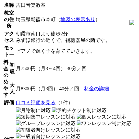
名称
吉田音楽教室
教室
の住
埼玉県朝霞市本町（
地図の表示あり
）
所
アク
朝霞市南口より徒歩2分
セス
みずほ銀行の近くで、補聴器屋の隣です。
モッ
ピアノで輝く子を育てていきます。
トー
料
初
月7500円（月3～4回） 30分／回
金
級
の
め
大
や
月8300円（月3回） 40分／回
料金の詳細
人
す
評価
口コミ評価を見る
（1件）