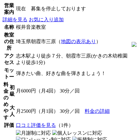
営業
現在 募集を停止しております
案内
詳細を見る
お気に入り追加
名称
桜井音楽教室
教室
の住
埼玉県朝霞市三原（
地図の表示あり
）
所
アク
志木駅より徒歩７分、朝霞市三原(かきの木幼稚園
セス
より徒歩1分)
モッ
弾きたい曲、好きな曲を弾きましょう！
トー
料
初
月6000円（月4回） 30分／回
金
級
の
め
大
や
月2500円（月1回） 30分／回
料金の詳細
人
す
評価
口コミ評価を見る
（1件）