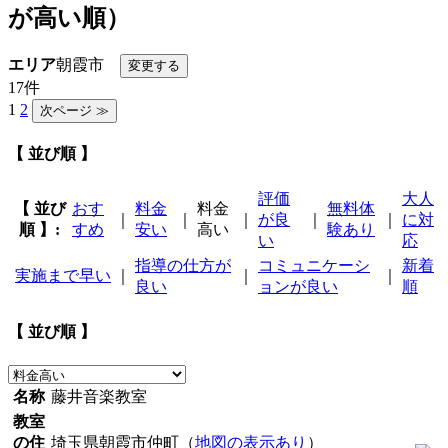
が高い順）
エリア
朝霞市
17件
1
2
【 並び順 】
評価
大人
【 並び
おす
料金
料金
無料体
｜
｜
｜
が良
｜
｜
に対
順 】:
すめ
安い
高い
験あり
い
応
指導の仕方が
コミュニケーシ
新着
実施まで早い
｜
｜
｜
良い
ョンが良い
順
【 並び順 】
名称
藤井音楽教室
教室
の住
埼玉県朝霞市仲町（
地図の表示あり
）