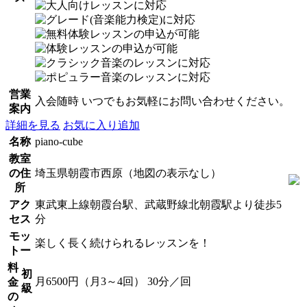
営業
入会随時 いつでもお気軽にお問い合わせください。
案内
詳細を見る
お気に入り追加
名称
piano-cube
教室
の住
埼玉県朝霞市西原（地図の表示なし）
所
アク
東武東上線朝霞台駅、武蔵野線北朝霞駅より徒歩5
セス
分
モッ
楽しく長く続けられるレッスンを！
トー
料
初
月6500円（月3～4回） 30分／回
金
級
の