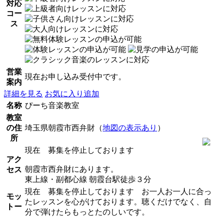
対応
コー
ス
営業
現在お申し込み受付中です。
案内
詳細を見る
お気に入り追加
名称
ぴーち音楽教室
教室
の住
埼玉県朝霞市西弁財（
地図の表示あり
）
所
現在 募集を停止しております
アク
朝霞市西弁財にあります。
セス
東上線・副都心線 朝霞台駅徒歩３分
現在 募集を停止しております お一人お一人に合っ
モッ
たレッスンを心がけております。聴くだけでなく、自
トー
分で弾けたらもっとたのしいです。