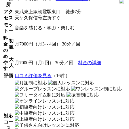
所
アク
東武東上線朝霞駅東口 徒歩7分
セス
天ケ久保信号左折すぐ
モッ
音楽を感じる・学ぶ・楽しむ
トー
料
初
月7000円（月3～4回） 30分／回
金
級
の
め
大
や
月7000円（月2回） 30分／回
料金の詳細
人
す
評価
口コミ評価を見る
（16件）
対応
コー
ス