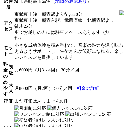
の住
埼玉県朝霞市溝沼（
地図の表示あり
）
所
東武東上線 朝霞駅より徒歩20分
東武東上線 朝霞台駅、武蔵野線 北朝霞駅より
アク
徒歩25分
セス
車でお越しの方には駐車スペースあります（無
料）
小さな成功体験を積み重ねて、音楽の魅力を深く味わ
モッ
えるようサポートし、生徒さんが笑顔になれる、楽し
トー
いレッスンを目指しています。
料
初
月6000円（月3～4回） 30分／回
金
級
の
め
大
や
月8000円（月2回） 50分／回
料金の詳細
人
す
評価
まだ評価はありません(0件)