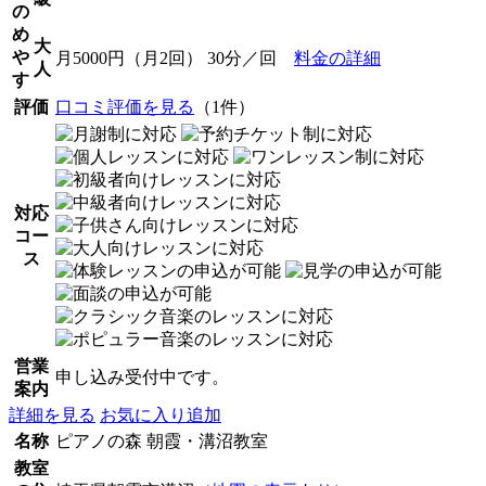
の
め
大
や
月5000円（月2回） 30分／回
料金の詳細
人
す
評価
口コミ評価を見る
（1件）
対応
コー
ス
営業
申し込み受付中です。
案内
詳細を見る
お気に入り追加
名称
ピアノの森 朝霞・溝沼教室
教室