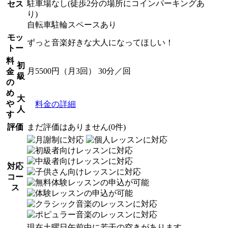
駐車場なし(徒歩2分の場所にコインパーキングあ
セス
り)
自転車駐輪スペースあり
モッ
ずっと音楽好きな大人になってほしい！
トー
料
初
月5500円（月3回） 30分／回
金
級
の
め
大
や
料金の詳細
人
す
評価
まだ評価はありません(0件)
対応
コー
ス
現在土曜日午前中に若干の空きがあります。