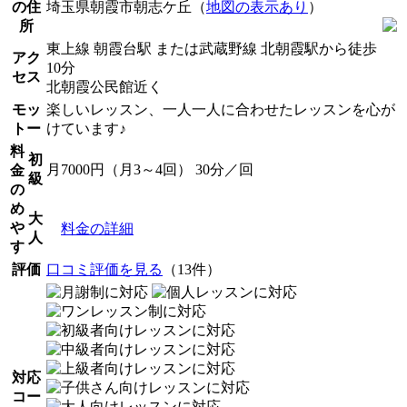
の住
埼玉県朝霞市朝志ケ丘（
地図の表示あり
）
所
東上線 朝霞台駅 または武蔵野線 北朝霞駅から徒歩
アク
10分
セス
北朝霞公民館近く
モッ
楽しいレッスン、一人一人に合わせたレッスンを心が
トー
けています♪
料
初
月7000円（月3～4回） 30分／回
金
級
の
め
大
や
料金の詳細
人
す
評価
口コミ評価を見る
（13件）
対応
コー