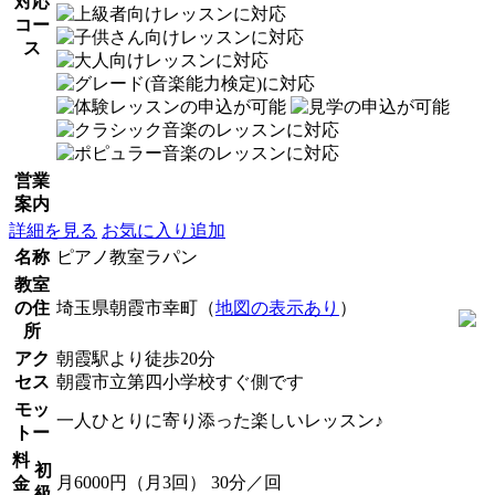
対応
コー
ス
営業
案内
詳細を見る
お気に入り追加
名称
ピアノ教室ラパン
教室
の住
埼玉県朝霞市幸町（
地図の表示あり
）
所
アク
朝霞駅より徒歩20分
セス
朝霞市立第四小学校すぐ側です
モッ
一人ひとりに寄り添った楽しいレッスン♪
トー
料
初
月6000円（月3回） 30分／回
金
級