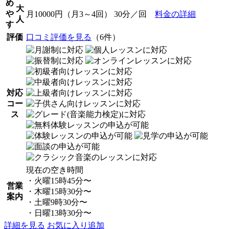
め
大
や
月10000円（月3～4回） 30分／回
料金の詳細
人
す
評価
口コミ評価を見る
（6件）
対応
コー
ス
現在の空き時間
・火曜15時45分〜
営業
・木曜15時30分〜
案内
・土曜9時30分〜
・日曜13時30分〜
詳細を見る
お気に入り追加