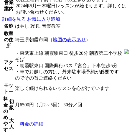
営業
2024年5月〜木曜日レッスンが始まります。詳しくは
案内
お問い合わせください。
詳細を見る
お気に入り追加
名称
はやし Pf.Fl. 音楽教室
教室
の住
埼玉県朝霞市岡（
地図の表示あり
）
所
・東武東上線 朝霞駅東口 徒歩20分 朝霞第二小学校
そば
アク
・朝霞駅東口 国際興行バス「宮台」下車徒歩5分
セス
・車でお越しの方は、外来駐車場予約が必要です
のでその旨ご連絡ください
モッ
楽しく続けられるレッスンを心がけています
トー
料
初
月6500円（月2～5回） 30分／回
金
級
の
め
大
や
料金の詳細
人
す