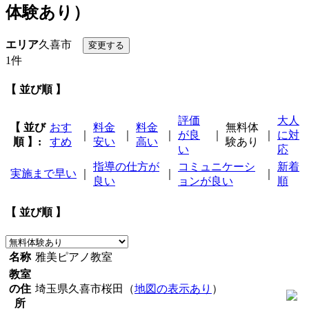
体験あり）
エリア
久喜市
1件
【 並び順 】
評価
大人
【 並び
おす
料金
料金
無料体
｜
｜
｜
が良
｜
｜
に対
順 】:
すめ
安い
高い
験あり
い
応
指導の仕方が
コミュニケーシ
新着
実施まで早い
｜
｜
｜
良い
ョンが良い
順
【 並び順 】
名称
雅美ピアノ教室
教室
の住
埼玉県久喜市桜田（
地図の表示あり
）
所