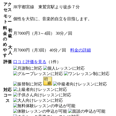
アク
JR宇都宮線 東鷲宮駅より徒歩７分
セス
モッ
個性を大切に、音楽的自立を目指します。
トー
料
初
月7000円（月3～4回） 30分／回
金
級
の
め
大
や
月7000円（月3回） 40分／回
料金の詳細
人
す
評価
口コミ評価を見る
（1件）
対応
コー
ス