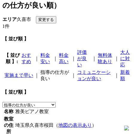
の仕方が良い順）
エリア
久喜市
1件
【 並び順 】
評価
大人
【 並び
おす
料金
料金
無料体
｜
｜
｜
が良
｜
｜
に対
順 】:
すめ
安い
高い
験あり
い
応
指導の仕方が
コミュニケーシ
新着
実施まで早い
｜
｜
｜
良い
ョンが良い
順
【 並び順 】
名称
雅美ピアノ教室
教室
の住
埼玉県久喜市桜田（
地図の表示あり
）
所