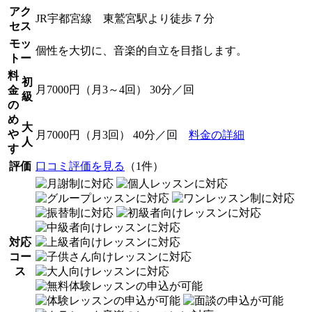
アク
JR宇都宮線 東鷲宮駅より徒歩７分
セス
モッ
個性を大切に、音楽的自立を目指します。
トー
料
初
月7000円（月3～4回） 30分／回
金
級
の
め
大
や
月7000円（月3回） 40分／回
料金の詳細
人
す
評価
口コミ評価を見る
（1件）
対応
コー
ス