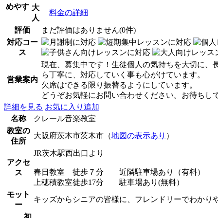
めやす
大
料金の詳細
人
評価
まだ評価はありません(0件)
対応コー
ス
現在、募集中です！生徒個人の気持ちを大切に、
ら丁寧に、対応していく事も心がけています。
営業案内
欠席はできる限り振替るようにしています。
どうぞお気軽にお問い合わせください。お待ちして
詳細を見る
お気に入り追加
名称
クレール音楽教室
教室の
大阪府茨木市茨木市（
地図の表示あり
）
住所
JR茨木駅西出口より
アクセ
春日教室 徒歩７分 近隣駐車場あり（有料）
ス
上穂積教室徒歩17分 駐車場あり(無料）
モット
キッズからシニアの皆様に、フレンドリーでわかり
ー
初