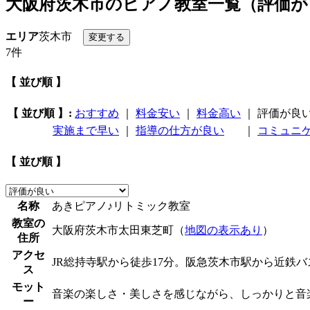
大阪府茨木市のピアノ教室一覧（評価が
エリア
茨木市
7件
【 並び順 】
【 並び順 】:
おすすめ
｜
料金安い
｜
料金高い
｜
評価が良
実施まで早い
｜
指導の仕方が良い
｜
コミュニ
【 並び順 】
名称
あきピアノ♪リトミック教室
教室の
大阪府茨木市太田東芝町（
地図の表示あり
）
住所
アクセ
JR総持寺駅から徒歩17分。阪急茨木市駅から近鉄
ス
モット
音楽の楽しさ・美しさを感じながら、しっかりと音
ー