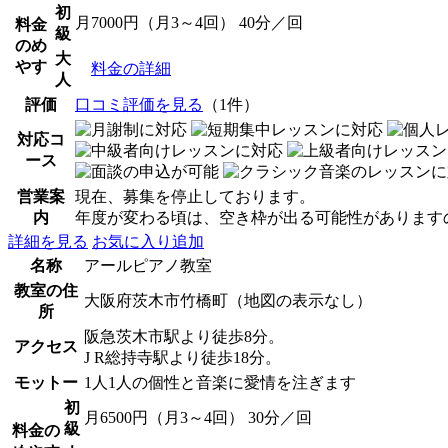
初
月7000円（月3～4回） 40分／回
料金
級
のめ
大
やす
料金の詳細
人
評価
口コミ評価を見る
（1件）
対応コ
ース
営業案
現在、募集を停止しております。
内
年度が変わる頃は、空き枠が出る可能性があります
詳細を見る
お気に入り追加
名称
アールピアノ教室
教室の住
大阪府茨木市竹橋町（地図の表示なし）
所
阪急茨木市駅より徒歩8分。
アクセス
J R総持寺駅より徒歩18分。
モットー
1人1人の個性と音楽に愛情を注ぎます
初
月6500円（月3～4回） 30分／回
級
料金の