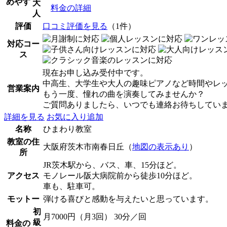
めやす
大
料金の詳細
人
評価
口コミ評価を見る
（1件）
対応コー
ス
現在お申し込み受付中です。
中高生、大学生や大人の趣味ピアノなど時間やレ
営業案内
もう一度、憧れの曲を演奏してみませんか？
ご質問ありましたら、いつでも連絡お待ちしてい
詳細を見る
お気に入り追加
名称
ひまわり教室
教室の住
大阪府茨木市南春日丘（
地図の表示あり
）
所
JR茨木駅から、バス、車、15分ほど。
アクセス
モノレール阪大病院前から徒歩10分ほど。
車も、駐車可。
モットー
弾ける喜びと感動を与えたいと思っています。
初
月7000円（月3回） 30分／回
級
料金の