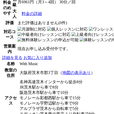
月6961円（月3～4回） 30分／回
料金
級
のめ
大
やす
料金の詳細
人
評価
まだ評価はありません(0件)
対応コ
ース
営業案
現在お申し込み受付中です。
内
詳細を見る
お気に入り追加
名称
With Music
教室の
大阪府茨木市郡3丁目（
地図の表示あり
）
住所
名神高速茨木インターから徒歩8分
JR茨木駅から車で8分
阪急茨木市駅から車で10分
アクセ
モノレール彩都西駅から車で15分
ス
モノレール宇野辺駅から車で9分
アルプラザ茨木から自転車で5分
エディオン茨木藤の里店より自転車で8分