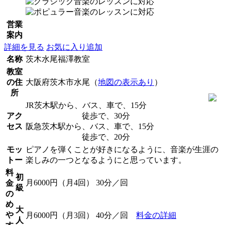
営業
案内
詳細を見る
お気に入り追加
名称
茨木水尾福澤教室
教室
の住
大阪府茨木市水尾（
地図の表示あり
）
所
JR茨木駅から、バス、車で、15分
アク
徒歩で、30分
セス
阪急茨木駅から、バス、車で、15分
徒歩で、20分
モッ
ピアノを弾くことが好きになるように、音楽が生涯の
トー
楽しみの一つとなるようにと思っています。
料
初
月6000円（月4回） 30分／回
金
級
の
め
大
や
月6000円（月3回） 40分／回
料金の詳細
人