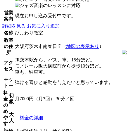
営業
現在お申し込み受付中です。
案内
詳細を見る
お気に入り追加
名称
ひまわり教室
教室
の住
大阪府茨木市南春日丘（
地図の表示あり
）
所
JR茨木駅から、バス、車、15分ほど。
アク
モノレール阪大病院前から徒歩10分ほど。
セス
車も、駐車可。
モッ
弾ける喜びと感動を与えたいと思っています。
トー
料
初
月7000円（月3回） 30分／回
金
級
の
め
大
や
料金の詳細
人
す
評価
まだ評価はありません(0件)