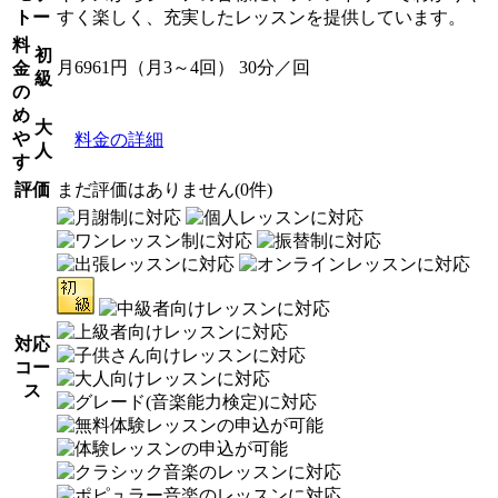
トー
すく楽しく、充実したレッスンを提供しています。
料
初
月6961円（月3～4回） 30分／回
金
級
の
め
大
や
料金の詳細
人
す
評価
まだ評価はありません(0件)
対応
コー
ス