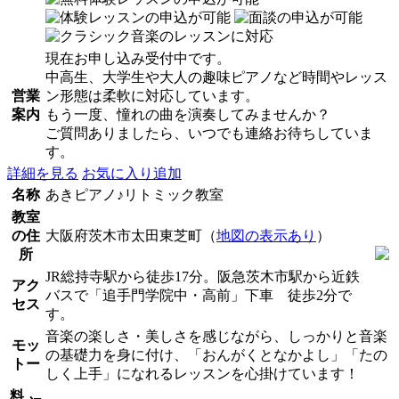
現在お申し込み受付中です。
中高生、大学生や大人の趣味ピアノなど時間やレッス
営業
ン形態は柔軟に対応しています。
案内
もう一度、憧れの曲を演奏してみませんか？
ご質問ありましたら、いつでも連絡お待ちしていま
す。
詳細を見る
お気に入り追加
名称
あきピアノ♪リトミック教室
教室
の住
大阪府茨木市太田東芝町（
地図の表示あり
）
所
JR総持寺駅から徒歩17分。阪急茨木市駅から近鉄
アク
バスで「追手門学院中・高前」下車 徒歩2分で
セス
す。
音楽の楽しさ・美しさを感じながら、しっかりと音楽
モッ
の基礎力を身に付け、「おんがくとなかよし」「たの
トー
しく上手」になれるレッスンを心掛けています！
料