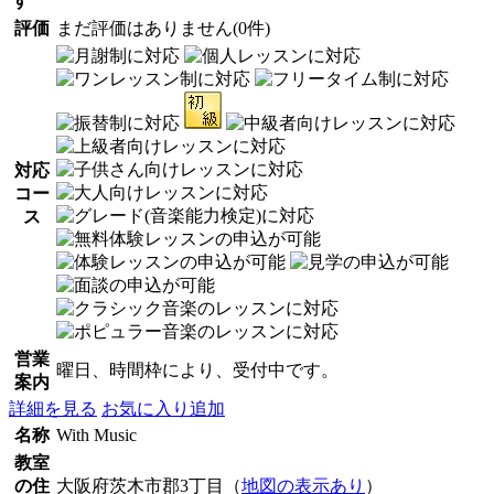
す
評価
まだ評価はありません(0件)
対応
コー
ス
営業
曜日、時間枠により、受付中です。
案内
詳細を見る
お気に入り追加
名称
With Music
教室
の住
大阪府茨木市郡3丁目（
地図の表示あり
）