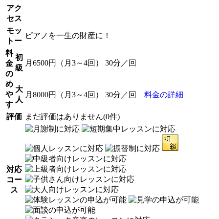
アク
セス
モッ
ピアノを一生の財産に！
トー
料
初
月6500円（月3～4回） 30分／回
金
級
の
め
大
や
月8000円（月3～4回） 30分／回
料金の詳細
人
す
評価
まだ評価はありません(0件)
対応
コー
ス