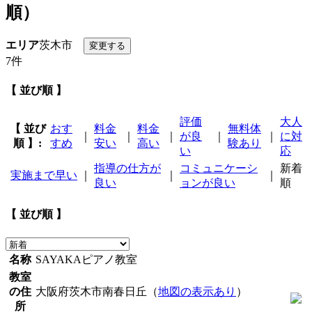
順）
エリア
茨木市
7件
【 並び順 】
評価
大人
【 並び
おす
料金
料金
無料体
｜
｜
｜
が良
｜
｜
に対
順 】:
すめ
安い
高い
験あり
い
応
指導の仕方が
コミュニケーシ
新着
実施まで早い
｜
｜
｜
良い
ョンが良い
順
【 並び順 】
名称
SAYAKAピアノ教室
教室
の住
大阪府茨木市南春日丘（
地図の表示あり
）
所