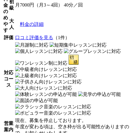
初
月7000円（月3～4回） 40分／回
金
級
の
め
大
や
料金の詳細
人
す
評価
口コミ評価を見る
（1件）
対応
コー
ス
現在、募集を停止しております。
営業
年度が変わる頃は、空き枠が出る可能性がありますの
案内
で、お知らせいたします。