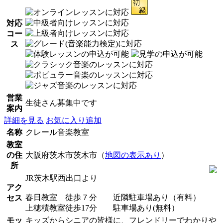
対応
コー
ス
営業
生徒さん募集中です
案内
詳細を見る
お気に入り追加
名称
クレール音楽教室
教室
の住
大阪府茨木市茨木市（
地図の表示あり
）
所
JR茨木駅西出口より
アク
春日教室 徒歩７分 近隣駐車場あり（有料）
セス
上穂積教室徒歩17分 駐車場あり(無料）
モッ
キッズからシニアの皆様に、フレンドリーでわかりや