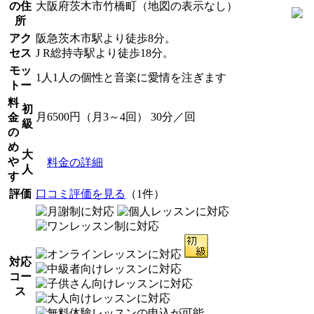
の住
大阪府茨木市竹橋町（地図の表示なし）
所
アク
阪急茨木市駅より徒歩8分。
セス
J R総持寺駅より徒歩18分。
モッ
1人1人の個性と音楽に愛情を注ぎます
トー
料
初
月6500円（月3～4回） 30分／回
金
級
の
め
大
や
料金の詳細
人
す
評価
口コミ評価を見る
（1件）
対応
コー
ス